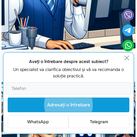
Aveţi o întrebare despre acest subiect?
Boti de chat si asistenti vocali
Un specialist va clarifica obiectivul şi vă va recomanda o
soluţie practică.
Adresaţi o întrebare
WhatsApp
Telegram
Comanda un apel