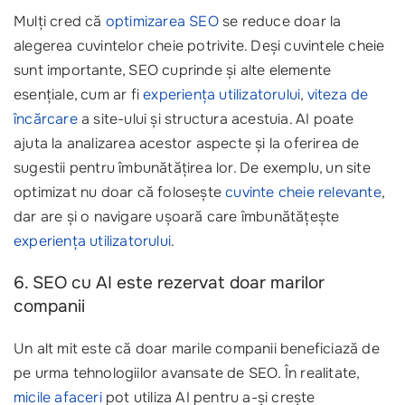
Mulți cred că
optimizarea SEO
se reduce doar la
alegerea cuvintelor cheie potrivite. Deși cuvintele cheie
sunt importante, SEO cuprinde și alte elemente
esențiale, cum ar fi
experiența utilizatorului
,
viteza de
încărcare
a site-ului și structura acestuia. AI poate
ajuta la analizarea acestor aspecte și la oferirea de
sugestii pentru îmbunătățirea lor. De exemplu, un site
optimizat nu doar că folosește
cuvinte cheie relevante
,
dar are și o navigare ușoară care îmbunătățește
experiența utilizatorului
.
6. SEO cu AI este rezervat doar marilor
companii
Un alt mit este că doar marile companii beneficiază de
pe urma tehnologiilor avansate de SEO. În realitate,
micile afaceri
pot utiliza AI pentru a-și crește