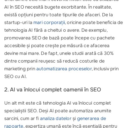
AI în SEO necesită bugete exorbitante. În realitate,
există opțiuni pentru toate tipurile de afaceri. De la
startup-uri la
mari corporații
, oricine poate beneficia de
tehnologia AI fără a cheltui o avere. De exemplu,
promovarea SEO de bază poate începe cu pachete
accesibile și poate crește pe măsură ce afacerea
devine mai mare. De fapt, unele studii arată că 30%
dintre companii reușesc să reducă costurile de
marketing prin
automatizarea proceselor
, inclusiv prin
SEO cu AI.
2. AI va înlocui complet oamenii în SEO
Un alt mit este că tehnologia AI va înlocui complet
specialiștii SEO. Deși AI poate automatiza anumite
sarcini, cum ar fi
analiza datelor
și
generarea de
rapoarte
, expertiza umană este încă esențială pentru