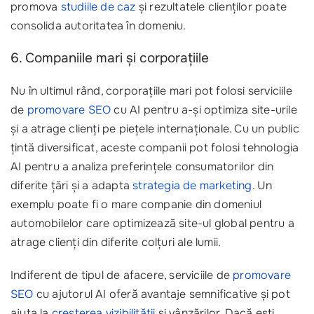
promova
studiile de caz
și rezultatele clienților poate
consolida autoritatea în domeniu.
6. Companiile mari și corporațiile
Nu în ultimul rând, corporațiile mari pot folosi serviciile
de
promovare SEO
cu AI pentru a-și optimiza site-urile
și a atrage clienți pe piețele internaționale. Cu un public
țintă diversificat, aceste companii pot folosi tehnologia
AI pentru a analiza preferințele consumatorilor din
diferite țări și a adapta
strategia de marketing
. Un
exemplu poate fi o mare companie din domeniul
automobilelor care optimizează site-ul global pentru a
atrage clienți din diferite colțuri ale lumii.
Indiferent de tipul de afacere, serviciile de
promovare
SEO
cu ajutorul AI oferă avantaje semnificative și pot
ajuta la
creșterea vizibilității
și vânzărilor. Dacă ești