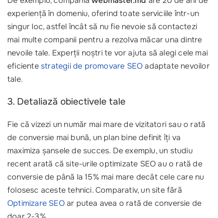
De exemplu, compania
webmaster.md
are 20 de ani de
experiență în domeniu, oferind toate serviciile într-un
singur loc, astfel încât să nu fie nevoie să contactezi
mai multe companii pentru a rezolva măcar una dintre
nevoile tale. Experții noștri te vor ajuta să alegi cele mai
eficiente
strategii de
promovare SEO
adaptate nevoilor
tale.
3. Detaliază obiectivele tale
Fie că vizezi un număr mai mare de vizitatori sau o rată
de conversie mai bună, un plan bine definit îți va
maximiza șansele de succes. De exemplu, un studiu
recent arată că site-urile optimizate SEO au o rată de
conversie de până la 15% mai mare decât cele care nu
folosesc aceste tehnici. Comparativ, un site fără
Optimizare SEO
ar putea avea o rată de conversie de
doar 2-3%.