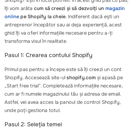
Shopify? Ești în locul potrivit! În acest ghid pas cu pas,
îți vom arăta
cum să creezi și să dezvolți un
magazin
online
pe Shopify la cheie
. Indiferent dacă ești un
antreprenor începător sau ai deja experiență, acest
ghid îți va oferi informațiile necesare pentru a-ți
transforma visul în realitate.
Pasul 1: Crearea contului Shopify
Primul pas pentru a începe este să îți creezi un cont
Shopify. Accesează site-ul
shopify.com
și apasă pe
„Start free trial”. Completează informațiile necesare,
cum ar fi numele magazinului tău și adresa de email.
Astfel, vei avea acces la panoul de control Shopify,
unde poți gestiona totul.
Pasul 2: Seleția temei