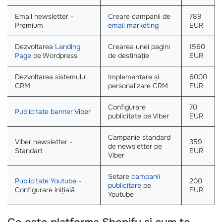
Email newsletter -
Creare campanii de
789
Premium
email marketing
EUR
Dezvoltarea
Landing
Crearea unei pagini
1560
Page
pe Wordpress
de destinație
EUR
Dezvoltarea sistemului
Implementare și
6000
CRM
personalizare CRM
EUR
Configurare
70
Publicitate banner
Viber
publicitate pe Viber
EUR
Campanie standard
Viber newsletter -
359
de newsletter pe
Standart
EUR
Viber
Setare
campanii
Publicitate Youtube
-
200
publicitare
pe
Configurare inițială
EUR
Youtube