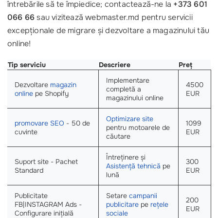
întrebările să te împiedice; contactează-ne la
+373 601
066 66
sau vizitează webmaster.md pentru servicii
excepționale de migrare și dezvoltare a magazinului tău
online!
Tip serviciu
Descriere
Preț
Implementare
Dezvoltare
magazin
4500
completă a
online
pe Shopify
EUR
magazinului online
Optimizare site
promovare SEO
- 50 de
1099
pentru motoarele de
cuvinte
EUR
căutare
Întreținere și
Suport site - Pachet
300
Asistență tehnică
pe
Standard
EUR
lună
Publicitate
Setare
campanii
200
FB|INSTAGRAM Ads -
publicitare
pe
rețele
EUR
Configurare inițială
sociale