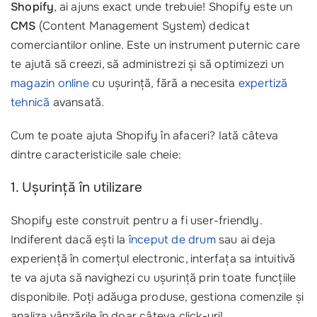
Shopify
, ai ajuns exact unde trebuie! Shopify este un
CMS
(Content Management System) dedicat
comerciantilor online. Este un instrument puternic care
te ajută să creezi, să administrezi și să optimizezi un
magazin online
cu ușurință, fără a necesita
expertiză
tehnică
avansată.
Cum te poate ajuta Shopify în afaceri? Iată câteva
dintre caracteristicile sale cheie:
1. Ușurință în utilizare
Shopify este construit pentru a fi user-friendly.
Indiferent dacă ești la
început de drum
sau ai deja
experiență în comerțul electronic, interfața sa intuitivă
te va ajuta să navighezi cu ușurință prin toate funcțiile
disponibile. Poți adăuga produse, gestiona comenzile și
analiza vânzările în doar câteva click-uri!