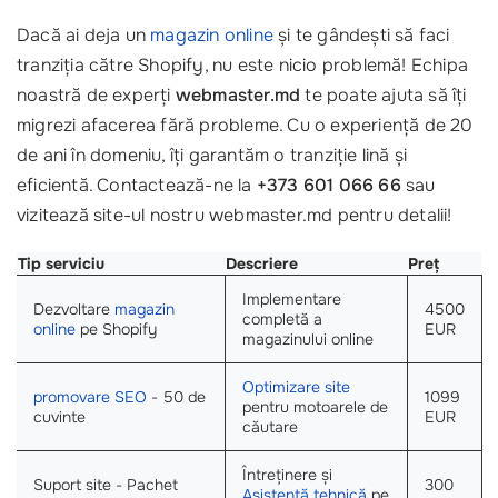
Dacă ai deja un
magazin online
și te gândești să faci
tranziția către Shopify, nu este nicio problemă! Echipa
noastră de experți
webmaster.md
te poate ajuta să îți
migrezi afacerea fără probleme. Cu o experiență de 20
de ani în domeniu, îți garantăm o tranziție lină și
eficientă. Contactează-ne la
+373 601 066 66
sau
vizitează site-ul nostru webmaster.md pentru detalii!
Tip serviciu
Descriere
Preț
Implementare
Dezvoltare
magazin
4500
completă a
online
pe Shopify
EUR
magazinului online
Optimizare site
promovare SEO
- 50 de
1099
pentru motoarele de
cuvinte
EUR
căutare
Întreținere și
Suport site - Pachet
300
Asistență tehnică
pe