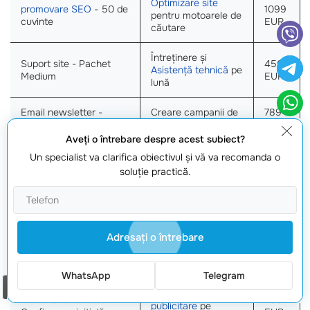
Optimizare site
promovare SEO
- 50 de
1099
pentru motoarele de
cuvinte
EUR
căutare
Întreținere și
Suport site - Pachet
450
Asistență tehnică
pe
Medium
EUR
lună
Email newsletter -
Creare campanii de
789
Premium
email marketing
EUR
Aveţi o întrebare despre acest subiect?
Publicitate
Setare
campanii
Un specialist va clarifica obiectivul şi vă va recomanda o
200
FB|INSTAGRAM Ads -
publicitare
pe rețele
soluţie practică.
EUR
Configurare inițială
sociale
Configurare
70
Publicitate banner Viber
publicitate pe Viber
EUR
Adresaţi o întrebare
Dezvoltarea
Landing
Crearea unei pagini
1560
Page
pe Wordpress
de destinație
EUR
WhatsApp
Telegram
Comanda un apel
Setare
campanii
Publicitate Youtube -
200
publicitare
pe