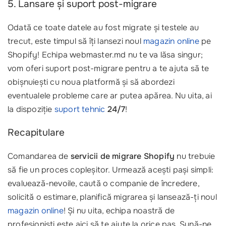
5. Lansare și suport post-migrare
Odată ce toate datele au fost migrate și testele au
trecut, este timpul să îți lansezi noul
magazin online
pe
Shopify! Echipa webmaster.md nu te va lăsa singur;
vom oferi suport post-migrare pentru a te ajuta să te
obișnuiești cu noua platformă și să abordezi
eventualele probleme care ar putea apărea. Nu uita, ai
la dispoziție
suport tehnic
24/7
!
Recapitulare
Comandarea de
servicii de migrare Shopify
nu trebuie
să fie un proces copleșitor. Urmează acești pași simpli:
evaluează-nevoile, caută o companie de încredere,
solicită o estimare, planifică migrarea și lansează-ți noul
magazin online
! Și nu uita, echipa noastră de
profesioniști este aici să te ajute la orice pas. Sună-ne