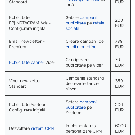
Standard
EUR
lună
Publicitate
Setare
campanii
200
FB|INSTAGRAM Ads -
publicitare
pe
rețele
EUR
Configurare inițială
sociale
Email newsletter -
Creare campanii de
789
Premium
email marketing
EUR
Configurare
70
Publicitate banner
Viber
publicitate pe Viber
EUR
Campanie standard
Viber newsletter -
359
de newsletter pe
Standart
EUR
Viber
Setare
campanii
Publicitate Youtube -
200
publicitare
pe
Configurare inițială
EUR
Youtube
Implementare și
6000
Dezvoltare
sistem CRM
personalizare CRM
EUR