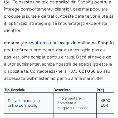
tău. Folosește uneltele de analiză din Shopify pentru a
înțelege comportamentul clienților, cele mai populare
produse și sursele de trafic. Aceste date te vor ajuta să
îți optimizezi strategia și să îmbunătățești experiența
clienților.
crearea și
dezvoltarea unui
magazin online
pe Shopify
poate părea o provocare, dar cu acest ghid pas cu
pas, ești bine echipat pentru a reuși. Dacă ai nevoie de
ajutor suplimentar, echipa noastră de specialiști este la
dispoziția ta. Contactează-ne la
+373 601 066 66
sau
accesează webmaster.md pentru a afla mai multe!
Tip Serviciu
Descriere
Preț
Implementare
Dezvoltare
magazin
4500
completă a
online
pe Shopify
EUR
magazinului online