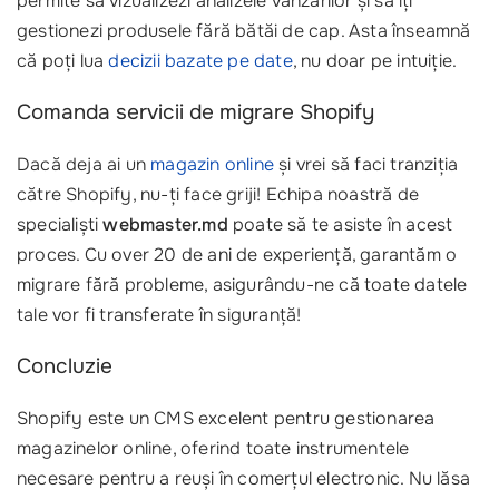
permite să vizualizezi analizele vânzărilor și să îți
gestionezi produsele fără bătăi de cap. Asta înseamnă
că poți lua
decizii bazate pe date
, nu doar pe intuiție.
Comanda servicii de migrare Shopify
Dacă deja ai un
magazin online
și vrei să faci tranziția
către Shopify, nu-ți face griji! Echipa noastră de
specialiști
webmaster.md
poate să te asiste în acest
proces. Cu over 20 de ani de experiență, garantăm o
migrare fără probleme, asigurându-ne că toate datele
tale vor fi transferate în siguranță!
Concluzie
Shopify este un CMS excelent pentru gestionarea
magazinelor online, oferind toate instrumentele
necesare pentru a reuși în comerțul electronic. Nu lăsa