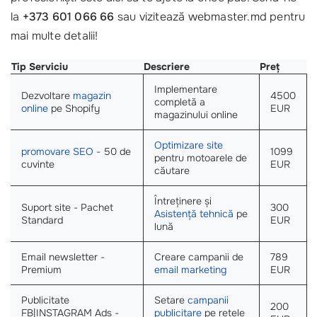
la
+373 601 066 66
sau vizitează webmaster.md pentru
mai multe detalii!
Tip Serviciu
Descriere
Preț
Implementare
Dezvoltare
magazin
4500
completă a
online
pe Shopify
EUR
magazinului online
Optimizare site
promovare SEO
- 50 de
1099
pentru motoarele de
cuvinte
EUR
căutare
Întreținere și
Suport site - Pachet
300
Asistență tehnică
pe
Standard
EUR
lună
Email newsletter -
Creare campanii de
789
Premium
email marketing
EUR
Publicitate
Setare
campanii
200
FB|INSTAGRAM Ads -
publicitare
pe rețele