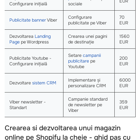
EUR
Configurare inițială
sociale
Configurare
70
Publicitate banner
Viber
publicitate pe Viber
EUR
Dezvoltarea
Landing
Crearea unei pagini
1560
Page
pe Wordpress
de destinație
EUR
Setare
campanii
Publicitate Youtube -
200
publicitare
pe
Configurare inițială
EUR
Youtube
Implementare și
6000
Dezvoltare
sistem CRM
personalizare CRM
EUR
Campanie standard
Viber newsletter -
359
de newsletter pe
Standart
EUR
Viber
Crearea si dezvoltarea unui magazin
online pe Shopify la cheie - ghid pas cu