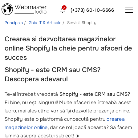
2
(+373) 60-10-6666
Principala
Ghid IT & Articole
Servicii Shopify
Crearea si dezvoltarea magazinelor
online Shopify la cheie pentru afaceri de
succes
Shopify - este CRM sau CMS?
Descopera adevarul
Te-ai întrebat vreodată
Shopify - este CRM sau CMS?
Ei bine, nu ești singurul! Multe afaceri se întreabă acest
lucru, mai ales când vor să își dezvolte prezența online.
Shopify este o platformă cunoscută pentru
crearea
magazinelor online
, dar ce rol joacă aceasta? Să facem
lumină asupra acestui subiect! ☀️