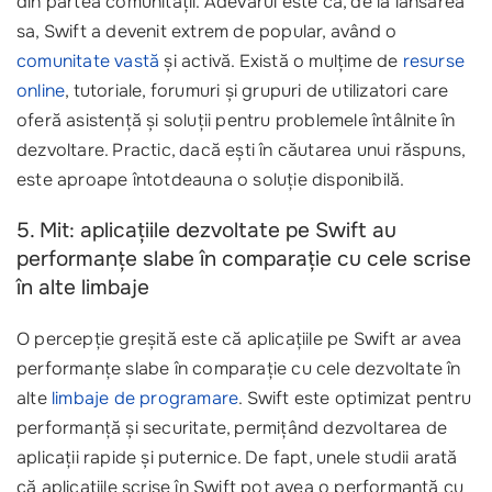
din partea comunității. Adevărul este că, de la lansarea
sa, Swift a devenit extrem de popular, având o
comunitate vastă
și activă. Există o mulțime de
resurse
online
, tutoriale, forumuri și grupuri de utilizatori care
oferă asistență și soluții pentru problemele întâlnite în
dezvoltare. Practic, dacă ești în căutarea unui răspuns,
este aproape întotdeauna o soluție disponibilă.
5. Mit: aplicațiile dezvoltate pe Swift au
performanțe slabe în comparație cu cele scrise
în alte limbaje
O percepție greșită este că aplicațiile pe Swift ar avea
performanțe slabe în comparație cu cele dezvoltate în
alte
limbaje de programare
. Swift este optimizat pentru
performanță și securitate, permițând dezvoltarea de
aplicații rapide și puternice. De fapt, unele studii arată
că aplicațiile scrise în Swift pot avea o performanță cu