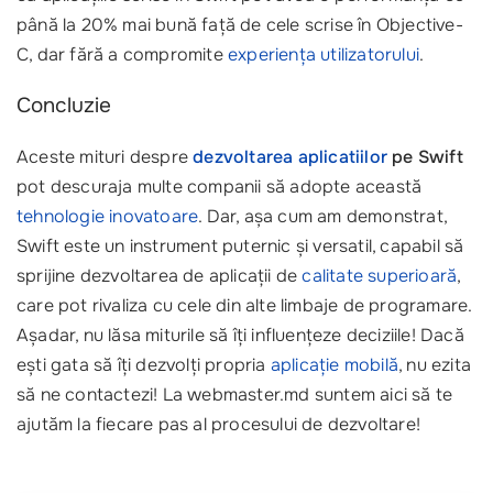
până la 20% mai bună față de cele scrise în Objective-
C, dar fără a compromite
experiența utilizatorului
.
Concluzie
Aceste mituri despre
dezvoltarea aplicatiilor
pe Swift
pot descuraja multe companii să adopte această
tehnologie inovatoare
. Dar, așa cum am demonstrat,
Swift este un instrument puternic și versatil, capabil să
sprijine dezvoltarea de aplicații de
calitate superioară
,
care pot rivaliza cu cele din alte limbaje de programare.
Așadar, nu lăsa miturile să îți influențeze deciziile! Dacă
ești gata să îți dezvolți propria
aplicație mobilă
, nu ezita
să ne contactezi! La webmaster.md suntem aici să te
ajutăm la fiecare pas al procesului de dezvoltare!