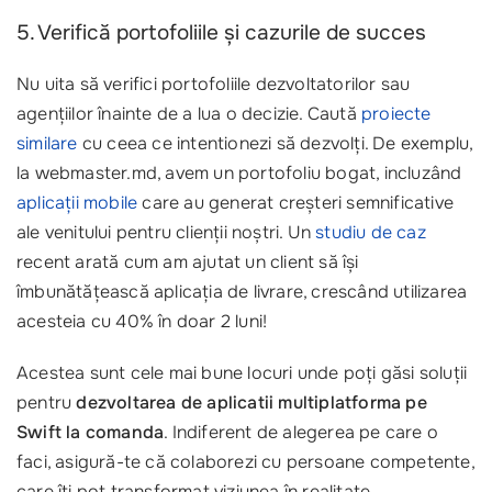
5. Verifică portofoliile și cazurile de succes
Nu uita să verifici portofoliile dezvoltatorilor sau
agențiilor înainte de a lua o decizie. Caută
proiecte
similare
cu ceea ce intentionezi să dezvolți. De exemplu,
la webmaster.md, avem un portofoliu bogat, incluzând
aplicații mobile
care au generat creșteri semnificative
ale venitului pentru clienții noștri. Un
studiu de caz
recent arată cum am ajutat un client să își
îmbunătățească aplicația de livrare, crescând utilizarea
acesteia cu 40% în doar 2 luni!
Acestea sunt cele mai bune locuri unde poți găsi soluții
pentru
dezvoltarea de aplicatii multiplatforma pe
Swift la comanda
. Indiferent de alegerea pe care o
faci, asigură-te că colaborezi cu persoane competente,
care îți pot transformat viziunea în realitate.