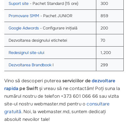
Suport site
- Pachet Standard (15 ore)
300
Promovare SMM
- Pachet JUNIOR
859
Google Adwords
- Configurare inițială
200
Dezvoltarea designului etichetei
70
Redesignul site-ului
1,200
Dezvoltarea Brandbook
I
299
Vino să descoperi puterea
serviciilor de
dezvoltare
rapida
pe Swift
și vreau să ne contactăm! Poți suna la
numărul nostru de telefon +373 601 066 66 sau vizita
site-ul nostru webmaster.md pentru o
consultare
gratuită
. Noi, la webmaster.md, suntem dedicați
absoluit nevoilor tale!