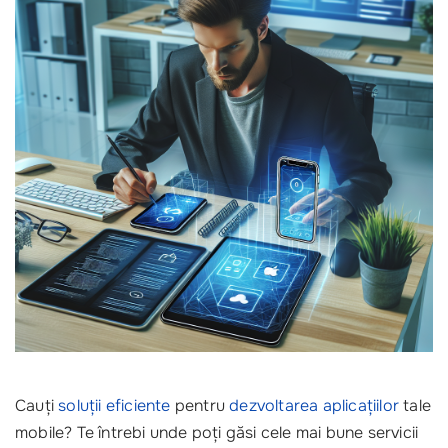
Cauți
soluții eficiente
pentru
dezvoltarea aplicațiilor
tale
mobile? Te întrebi unde poți găsi cele mai bune servicii