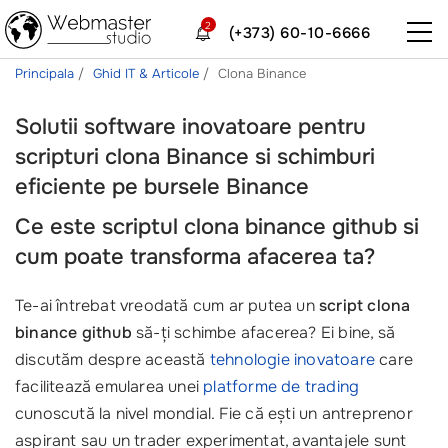
2
(+373) 60-10-6666
Principala
Ghid IT & Articole
Clona Binance
Solutii software inovatoare pentru
scripturi clona Binance si schimburi
eficiente pe bursele Binance
Ce este scriptul clona binance github si
cum poate transforma afacerea ta?
Te-ai întrebat vreodată cum ar putea un
script clona
binance github
să-ți schimbe afacerea? Ei bine, să
discutăm despre această
tehnologie inovatoare
care
facilitează emularea unei
platforme de trading
cunoscută la nivel mondial. Fie că ești un antreprenor
aspirant sau un trader experimentat, avantajele sunt