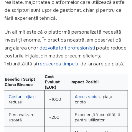
realitate, majoritatea platformelor care utilizează astfel
de scripturi sunt ușor de gestionat, chiar și pentru cei
fără experiență tehnică.
Un alt mit este că o platformă personalizată necesită
investiții enorme. În practica noastră, am observat că
angajarea unor
dezvoltatori profesioniști
poate reduce
costurile inițiale, din motive precum eficiența
îmbunătățită și
reducerea timpului
de lansare pe piață.
Cost
Beneficii Script
Evaluat
Impact Posibil
Clona Binance
(EUR)
Costuri inițiale
Acces rapid
la piața
~1000
reduse
cripto
Personalizare
Experiență îmbunătățită
~200
ușoară
pentru utilizatori