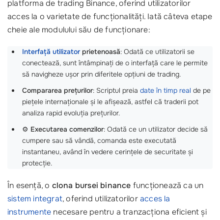
platforma de trading Binance, oferind utilizatorilor
acces la o varietate de funcționalități. Iată câteva etape
cheie ale modulului său de funcționare:
Interfață utilizator
prietenoasă
: Odată ce utilizatorii se
conectează, sunt întâmpinați de o interfață care le permite
să navigheze ușor prin diferitele opțiuni de trading.
Compararea prețurilor
: Scriptul preia
date în timp real
de pe
piețele internaționale și le afișează, astfel că traderii pot
analiza rapid evoluția prețurilor.
⚙️
Executarea comenzilor
: Odată ce un utilizator decide să
cumpere sau să vândă, comanda este executată
instantaneu, având în vedere cerințele de securitate și
protecție.
În esență, o
clona bursei binance
funcționează ca un
sistem integrat
, oferind utilizatorilor
acces la
instrumente
necesare pentru a tranzacționa eficient și