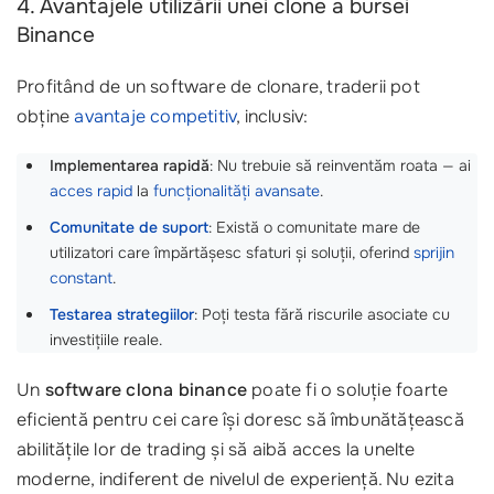
4. Avantajele utilizării unei clone a bursei
Binance
Profitând de un software de clonare, traderii pot
obține
avantaje competitiv
, inclusiv:
Implementarea rapidă
: Nu trebuie să reinventăm roata — ai
acces rapid
la
funcționalități avansate
.
Comunitate de suport
: Există o comunitate mare de
utilizatori care împărtășesc sfaturi și soluții, oferind
sprijin
constant
.
Testarea strategiilor
: Poți testa fără riscurile asociate cu
investițiile reale.
Un
software clona binance
poate fi o soluție foarte
eficientă pentru cei care își doresc să îmbunătățească
abilitățile lor de trading și să aibă acces la unelte
moderne, indiferent de nivelul de experiență. Nu ezita