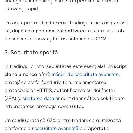
adăuga funcționalități care să îți permită să execuți
tranzacții rapid.
Un antreprenor din domeniul tradingului ne-a împărtășit
că,
după ce a personalizat software-ul
, a crescut rata
de succes a tranzacțiilor instantanee cu 30%!
3. Securitate sporită
În tradingul cripto, securitatea este esențială! Un
script
clona binance
oferă
măsuri de securitate avansate
,
protejând astfel fondurile tale. Implementarea
protocoalelor HTTPS, autentificarea cu doi factori
(2FA) și
criptarea datelor
sunt doar câteva soluții care
îmbunătățesc protecția contului tău.
Un studiu arată că 67% dintre traderii care utilizează
platforme cu
securitate avansată
au raportat o