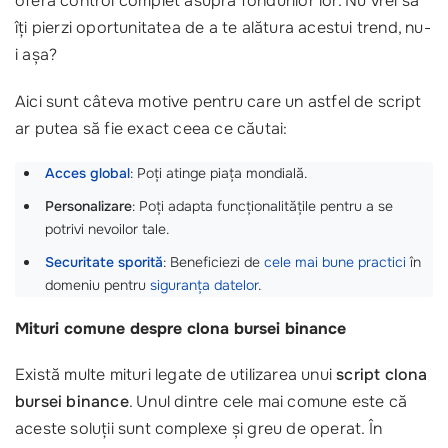
oferă control complet asupra fondurilor lor. Nu vrei să
îți pierzi oportunitatea de a te alătura acestui trend, nu-
i așa?
Aici sunt câteva motive pentru care un astfel de script
ar putea să fie exact ceea ce căutai:
Acces global
: Poți atinge piața mondială.
Personalizare
: Poți adapta funcționalitățile pentru a se
potrivi nevoilor tale.
Securitate sporită
: Beneficiezi de
cele mai bune practici
în
domeniu pentru
siguranța datelor
.
Mituri comune despre clona bursei binance
Există multe mituri legate de utilizarea unui
script clona
bursei binance
. Unul dintre cele mai comune este că
aceste soluții sunt complexe și greu de operat. În