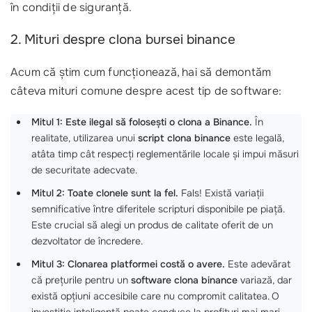
în condiții de siguranță.
2. Mituri despre clona bursei binance
Acum că știm cum funcționează, hai să demontăm
câteva mituri comune despre acest tip de software:
Mitul 1: Este ilegal să folosești o clona a Binance.
În
realitate, utilizarea unui
script clona binance
este legală,
atâta timp cât respecți reglementările locale și impui măsuri
de securitate adecvate.
Mitul 2: Toate clonele sunt la fel.
Fals! Există variații
semnificative între diferitele scripturi disponibile pe piață.
Este crucial să alegi un produs de calitate oferit de un
dezvoltator de încredere.
Mitul 3: Clonarea platformei costă o avere.
Este adevărat
că prețurile pentru un
software clona binance
variază, dar
există opțiuni accesibile care nu compromit calitatea. O
investiție inteligentă poate conduce la profituri mai mari.