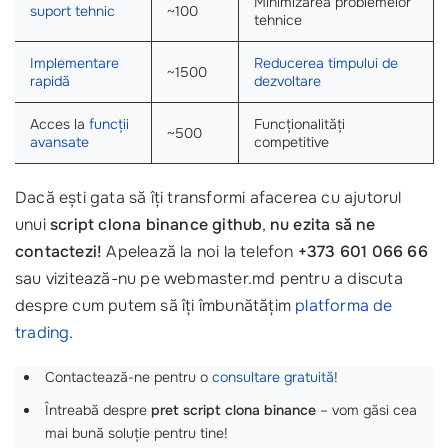
Minimizarea problemelor
suport tehnic
~100
tehnice
Implementare
Reducerea timpului de
~1500
rapidă
dezvoltare
Acces la
funcții
Funcționalități
~500
avansate
competitive
Dacă ești gata să îți transformi afacerea cu ajutorul
unui
script clona binance github
,
nu ezita să ne
contactezi!
Apelează la noi la telefon
+373 601 066 66
sau vizitează-nu pe webmaster.md pentru a discuta
despre cum putem să îți îmbunătățim
platforma de
trading
.
Contactează-ne pentru o
consultare gratuită
!
Întreabă despre
pret script clona binance
– vom găsi cea
mai bună soluție pentru tine!