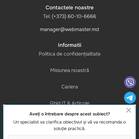
Contactele noastre
Tel:
(+373) 60-10-6666
manager@webmaster.md
Informatii
Politica de confidențialitate
Misiunea noastră
Cariera
Ghid IT & Articole
Aveţi o întrebare despre acest subiect?
Program de lucru
Un specialist va clarifica obiectivul şi vă va recomanda o
(L-V) 9:00 - 18:00
soluţie practică.
Contacte