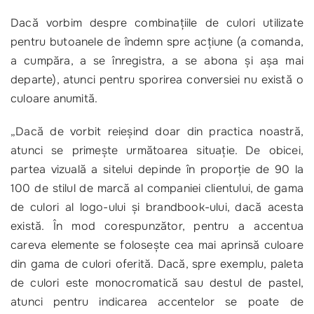
Dacă vorbim despre combinaţiile de culori utilizate
pentru butoanele de îndemn spre acţiune (a comanda,
a cumpăra, a se înregistra, a se abona şi aşa mai
departe), atunci pentru sporirea conversiei nu există o
culoare anumită.
„Dacă de vorbit reieşind doar din practica noastră,
atunci se primeşte următoarea situaţie. De obicei,
partea vizuală a sitelui depinde în proporţie de 90 la
100 de stilul de marcă al companiei clientului, de gama
de culori al logo-ului şi brandbook-ului, dacă acesta
există. În mod corespunzător, pentru a accentua
careva elemente se foloseşte cea mai aprinsă culoare
din gama de culori oferită. Dacă, spre exemplu, paleta
de culori este monocromatică sau destul de pastel,
atunci pentru indicarea accentelor se poate de