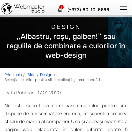
2
(+373) 60-10-6666
DESIGN
„Albastru, roşu, galben!” sau
regulile de combinare a culorilor în
web-design
Principala
Blog
Design
Selecţia culorilor pentru site: explicaţii şi recomandări
Data Publicării: 17.01.2020
Nu este secret că combinarea culorilor pentru site
dispune de o însemnătate enormă, cît şi pentru crearea
stilului de marcă al companiei. Una şi aceeaşi machetă a
paginii web, elaborată în culori diferite, poate fi