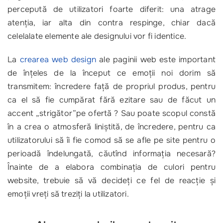
percepută de utilizatori foarte diferit: una atrage
atenţia, iar alta din contra respinge, chiar dacă
celelalate elemente ale designului vor fi identice.
La
crearea web design
ale paginii web este important
de înţeles de la început ce emoţii noi dorim să
transmitem: încredere faţă de propriul produs, pentru
ca el să fie cumpărat fără ezitare sau de făcut un
accent „strigător”pe ofertă ? Sau poate scopul constă
în a crea o atmosferă liniştită, de încredere, pentru ca
utilizatorului să îi fie comod să se afle pe site pentru o
perioadă îndelungată, căutînd informaţia necesară?
Înainte de a elabora combinaţia de culori pentru
website, trebuie să vă decideţi ce fel de reacţie şi
emoţii vreţi să treziţi la utilizatori.