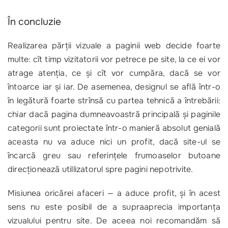
În concluzie
Realizarea părţii vizuale a paginii web decide foarte
multe: cît timp vizitatorii vor petrece pe site, la ce ei vor
atrage atenţia, ce şi cît vor cumpăra, dacă se vor
întoarce iar şi iar. De asemenea, designul se află într-o
în legătură foarte strînsă cu partea tehnică a întrebării:
chiar dacă pagina dumneavoastră principală şi paginile
categorii sunt proiectate într-o manieră absolut genială
aceasta nu va aduce nici un profit, dacă site-ul se
încarcă greu sau referinţele frumoaselor butoane
direcţionează utillizatorul spre pagini nepotrivite.
Misiunea oricărei afaceri — a aduce profit, şi în acest
sens nu este posibil de a supraaprecia importanţa
vizualului pentru site. De aceea noi recomandăm să