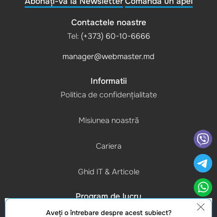
Abonați-vă la Newsletter
Comanda un apel
Contactele noastre
Tel:
(+373) 60-10-6666
manager@webmaster.md
Informatii
Politica de confidențialitate
Misiunea noastră
Cariera
Ghid IT & Articole
Program de lucru
(L-V) 9:00 - 18:00
Aveţi o întrebare despre acest subiect?