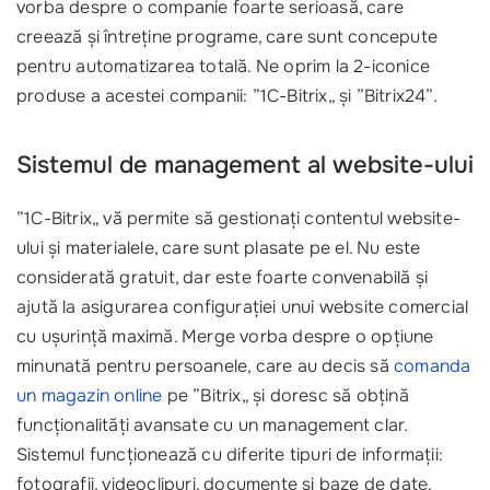
vorba despre o companie foarte serioasă, care
creează și întreține programe, care sunt concepute
pentru automatizarea totală. Ne oprim la 2-iconice
produse a acestei companii: ”1C-Bitrix„ și ”Bitrix24”.
Sistemul de management al website-ului
”1C-Bitrix„ vă permite să gestionați contentul website-
ului și materialele, care sunt plasate pe el. Nu este
considerată gratuit, dar este foarte convenabilă și
ajută la asigurarea configurației unui website comercial
cu ușurință maximă. Merge vorba despre o opțiune
minunată pentru persoanele, care au decis să
comanda
un magazin online
pe ”Bitrix„ și doresc să obțină
funcționalități avansate cu un management clar.
Sistemul funcționează cu diferite tipuri de informații:
fotografii, videoclipuri, documente și baze de date.