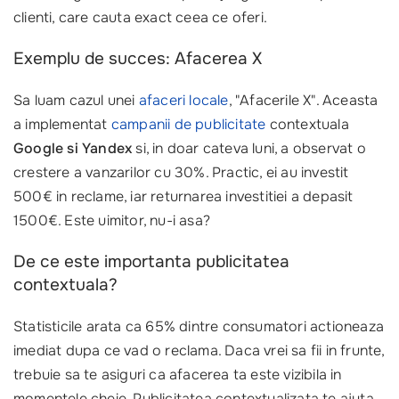
clienti, care cauta exact ceea ce oferi.
Exemplu de succes: Afacerea X
Sa luam cazul unei
afaceri locale
, "Afacerile X". Aceasta
a implementat
campanii de publicitate
contextuala
Google si Yandex
si, in doar cateva luni, a observat o
crestere a vanzarilor cu 30%. Practic, ei au investit
500€ in reclame, iar returnarea investitiei a depasit
1500€. Este uimitor, nu-i asa?
De ce este importanta publicitatea
contextuala?
Statisticile arata ca 65% dintre consumatori actioneaza
imediat dupa ce vad o reclama. Daca vrei sa fii in frunte,
trebuie sa te asiguri ca afacerea ta este vizibila in
momentele cheie. Publicitatea contextualizata te ajuta