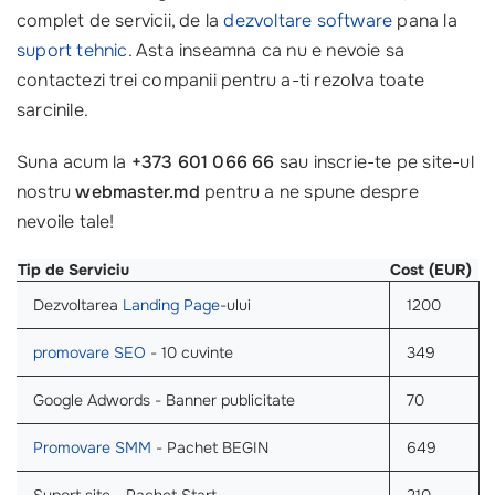
complet de servicii, de la
dezvoltare software
pana la
suport tehnic
. Asta inseamna ca nu e nevoie sa
contactezi trei companii pentru a-ti rezolva toate
sarcinile.
Suna acum la
+373 601 066 66
sau inscrie-te pe site-ul
nostru
webmaster.md
pentru a ne spune despre
nevoile tale!
Tip de Serviciu
Cost (EUR)
Dezvoltarea
Landing Page
-ului
1200
promovare SEO
- 10 cuvinte
349
Google Adwords - Banner publicitate
70
Promovare SMM
- Pachet BEGIN
649
Suport site - Pachet Start
210