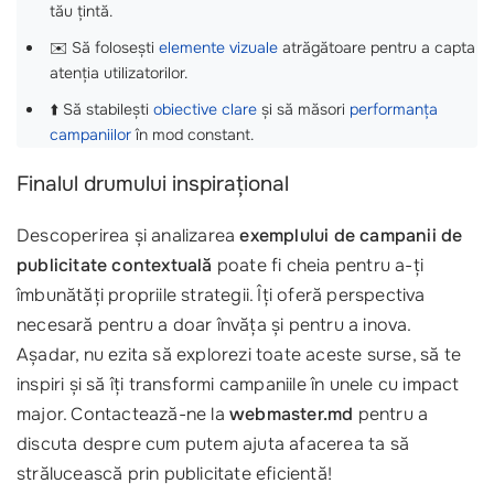
tău țintă.
✉️ Să folosești
elemente vizuale
atrăgătoare pentru a capta
atenția utilizatorilor.
⬆️ Să stabilești
obiective clare
și să măsori
performanța
campaniilor
în mod constant.
Finalul drumului inspirațional
Descoperirea și analizarea
exemplului de campanii de
publicitate contextuală
poate fi cheia pentru a-ți
îmbunătăți propriile strategii. Îți oferă perspectiva
necesară pentru a doar învăța și pentru a inova.
Așadar, nu ezita să explorezi toate aceste surse, să te
inspiri și să îți transformi campaniile în unele cu impact
major. Contactează-ne la
webmaster.md
pentru a
discuta despre cum putem ajuta afacerea ta să
strălucească prin publicitate eficientă!