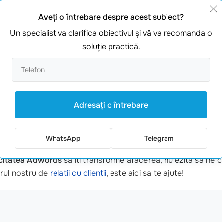
mizezi eficient campaniile, ceea ce este esential pentru a-ti at
Aveţi o întrebare despre acest subiect?
Un specialist va clarifica obiectivul şi vă va recomanda o
soluţie practică.
 care a folosit
servicii Adwords
pentru a-si promova ofertel
 in considerare
promovarea Adwords
!
Adresaţi o întrebare
expertiza si strategii dovedite de succes. Specialistii sunt 
celasi timp rezultatele.
WhatsApp
Telegram
icitatea Adwords
sa iti transforme afacerea, nu ezita sa ne 
erul nostru de
relatii cu clientii
, este aici sa te ajute!