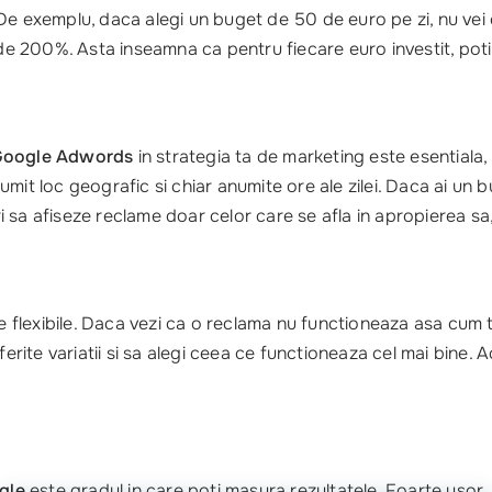
e exemplu, daca alegi un buget de 50 de euro pe zi, nu vei che
e 200%. Asta inseamna ca pentru fiecare euro investit, poti
 Google Adwords
in strategia ta de marketing este esentiala, 
mit loc geografic si chiar anumite ore ale zilei. Daca ai un 
 sa afiseze reclame doar celor care se afla in apropierea sa,
 flexibile. Daca vezi ca o reclama nu functioneaza asa cum t
erite variatii si sa alegi ceea ce functioneaza cel mai bine. Ac
ogle
este gradul in care poti masura rezultatele. Foarte usor