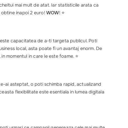
ltui mai mult de atat. Iar statisticile arata ca
 obtine inapoi 2 euro!
WOW
! ⭐
este capacitatea de a-ti targeta publicul. Poti
business local, asta poate fi un avantaj enorm. De
 in momentul in care le este foame. ⭐
e-ai asteptat, o poti schimba rapid, actualizand
easta flexibilitate este esentiala in lumea digitala
, poti urmari ce campanii genereaza cele mai multe