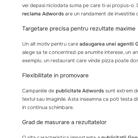
vei depasi niciodata suma pe care ti-ai propus-o. D
reclama Adwords
are un randament de investitie d
Targetare precisa pentru rezultate maxime
Un alt motiv pentru care
adaugarea unei agentii
alege sa te concentrezi pe anumite interese, un anu
exemplu, un restaurant care vinde pizza poate dori
Flexibilitate in promovare
Campaniile de
publicitate Adwords
sunt extrem de
textul sau imaginile. Asta inseamna ca poti testa dif
in continua schimbare.
Grad de masurare a rezultatelor
O alta caracteristica importanta a
publicitatii Go