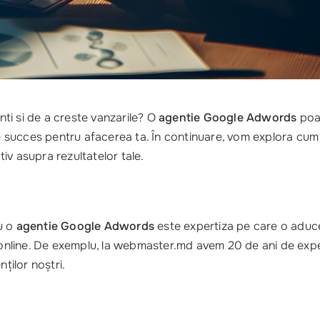
enti si de a creste vanzarile? O
agentie Google Adwords
poat
 succes pentru afacerea ta. În continuare, vom explora cum sp
iv asupra rezultatelor tale.
u o
agentie Google Adwords
este expertiza pe care o aduce.
ul online. De exemplu, la webmaster.md avem 20 de ani de exp
nților noștri.