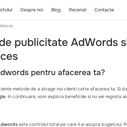
ofoliul
Despre noi
Blog
Recenzii
Contacte
 AdWords
e de publicitate AdWords 
cces
Adwords pentru afacerea ta?
iente metode de a atrage noi clienti catre afacerea ta. Si da,
gle
. In continuare, vom explora beneficiile si nu vei regreta a
 Adwords
este controlul total pe care il ai asupra bugetului. 