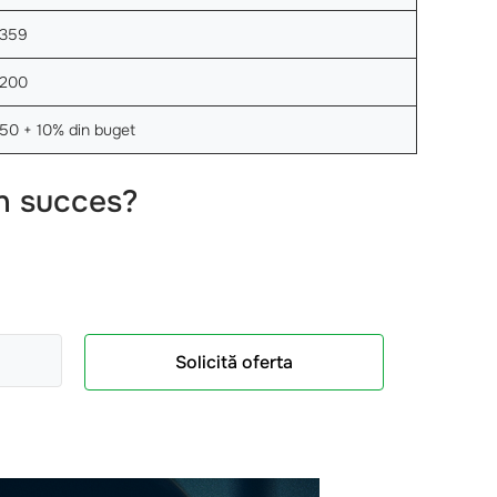
359
200
50 + 10% din buget
n succes?
Solicită oferta