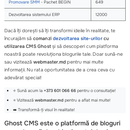
Promovare SMM
- Pachet BEGIN
649
Dezvoltarea sistemului ERP
12000
Dacă îți dorești să îți transformi ideile în realitate, te
încurajăm să
comanzi
dezvoltarea site-urilor
cu
utilizarea CMS Ghost
și să descoperi cum platforma
noastră poate revoluționa blogurile tale. Doar sună-ne
sau vizitează
webmaster.md
pentru mai multe
informații. Nu rata oportunitatea de a crea ceva cu
adevărat special!
⭐ Sună acum la
+373 601 066 66
pentru o consultație!
⭐ Vizitează
webmaster.md
pentru a aflat mai multe!
➡️ Transformă-ți visul în realitate!
Ghost CMS este o platformă de bloguri