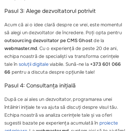
Pasul 3: Alege dezvoltatorul potrivit
Acum că ai o idee clară despre ce vrei, este momentul
să alegi un dezvoltator de încredere. Poți opta pentru
outsourcing dezvoltator pe CMS Ghost
de la
webmaster.md
. Cu o experiență de peste 20 de ani,
echipa noastră de specialiști va transforma cerințele
tale în
soluții digitale
viabile. Sună-ne la
+373 601 066
66
pentru a discuta despre opțiunile tale!
Pasul 4: Consultanța inițială
După ce ai ales un dezvoltator, programarea unei
întâlniri inițiale te va ajuta să discuți despre visul tău.
Echipa noastră va analiza cerințele tale și va oferi
sugestii bazate pe experiența acumulată în
proiecte
anterioare
. La
webmaster.md
, suntem aici să te ajutăm!