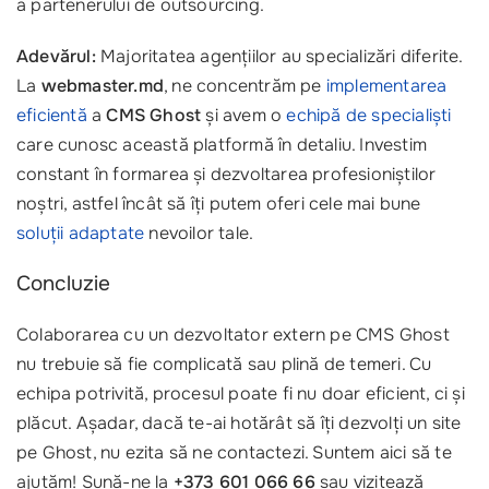
a partenerului de outsourcing.
Adevărul:
Majoritatea agențiilor au specializări diferite.
La
webmaster.md
, ne concentrăm pe
implementarea
eficientă
a
CMS Ghost
și avem o
echipă de specialiști
care cunosc această platformă în detaliu. Investim
constant în formarea și dezvoltarea profesioniștilor
noștri, astfel încât să îți putem oferi cele mai bune
soluții adaptate
nevoilor tale.
Concluzie
Colaborarea cu un dezvoltator extern pe CMS Ghost
nu trebuie să fie complicată sau plină de temeri. Cu
echipa potrivită, procesul poate fi nu doar eficient, ci și
plăcut. Așadar, dacă te-ai hotărât să îți dezvolți un site
pe Ghost, nu ezita să ne contactezi. Suntem aici să te
ajutăm! Sună-ne la
+373 601 066 66
sau vizitează