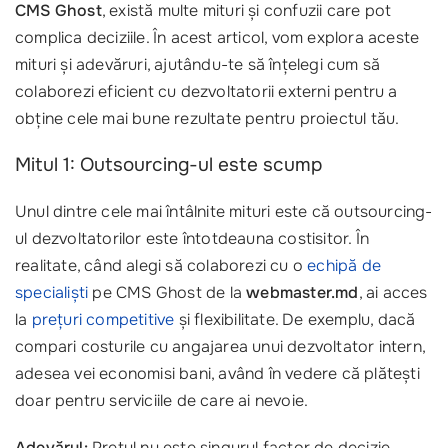
CMS Ghost
, există multe mituri și confuzii care pot
complica deciziile. În acest articol, vom explora aceste
mituri și adevăruri, ajutându-te să înțelegi cum să
colaborezi eficient cu dezvoltatorii externi pentru a
obține cele mai bune rezultate pentru proiectul tău.
Mitul 1: Outsourcing-ul este scump
Unul dintre cele mai întâlnite mituri este că outsourcing-
ul dezvoltatorilor este întotdeauna costisitor. În
realitate, când alegi să colaborezi cu o
echipă de
specialiști
pe CMS Ghost de la
webmaster.md
, ai acces
la
prețuri competitive
și flexibilitate. De exemplu, dacă
compari costurile cu angajarea unui dezvoltator intern,
adesea vei economisi bani, având în vedere că plătești
doar pentru serviciile de care ai nevoie.
Adevărul:
Prețul nu este singurul factor de decizie.