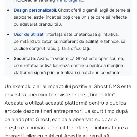
întotdeauna să atragi
trafic organic
.
Design personalizabil
: Ghost oferă o gamă largă de teme și
șabloane, astfel încât să poți crea un site care să reflecte
cu adevărat brandul tău.
Ușor de utilizat
: Interfața este prietenoasă și intuitivă,
permitând utilizatorilor, indiferent de abilitățile tehnice, să
publice conținut rapid și fără dificultăți.
Securitate
: Având în vedere că Ghost este open source,
comunitatea activă lucrează continuu pentru a menține
platforma sigură prin actualizări și patch-uri constante.
Un exemplu clar al impactului pozitiv al Ghost CMS este
povestea unei micuțe reviste online, „Tinere Idei”.
Aceasta a utilizat această platformă pentru a publica
articole despre tineri antreprenori. La scurt timp după
ce a adoptat Ghost, echipa a observat nu doar o
creștere a numărului de cititori, dar și o îmbunătățire a
interacțiunilor cu publicul. Aceștia au reușit să