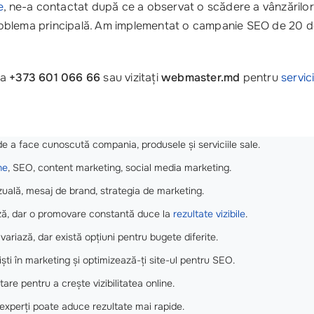
e
, ne-a contactat după ce a observat o scădere a vânzărilo
oblema principală. Am implementat o campanie SEO de 20 de cu
la
+373 601 066 66
sau vizitați
webmaster.md
pentru
servic
e a face cunoscută compania, produsele și serviciile sale.
ne
, SEO, content marketing, social media marketing.
izuală, mesaj de brand, strategia de marketing.
ză, dar o promovare constantă duce la
rezultate vizibile
.
variază, dar există opțiuni pentru bugete diferite.
ști în marketing și optimizează-ți site-ul pentru SEO.
re pentru a crește vizibilitatea online.
 experți poate aduce rezultate mai rapide.