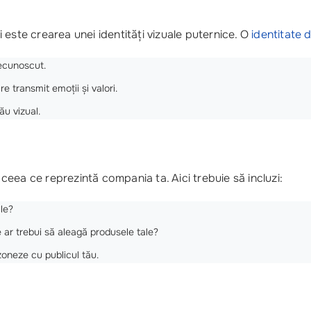
 este crearea unei identități vizuale puternice. O
identitate 
recunoscut.
re transmit emoții și valori.
ău vizual.
eea ce reprezintă compania ta. Aici trebuie să incluzi:
ale?
 ce ar trebui să aleagă produsele tale?
zoneze cu publicul tău.