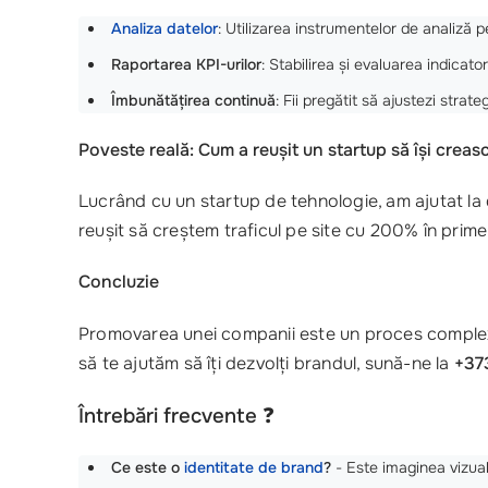
Analiza datelor
: Utilizarea instrumentelor de analiză 
Raportarea KPI-urilor
: Stabilirea și evaluarea indica
Îmbunătățirea continuă
: Fii pregătit să ajustezi strate
Poveste reală: Cum a reușit un startup să își creas
Lucrând cu un startup de tehnologie, am ajutat la d
reușit să creștem traficul pe site cu 200% în pri
Concluzie
Promovarea unei companii este un proces complex, 
să te ajutăm să îți dezvolți brandul, sună-ne la
+37
Întrebări frecvente
❓
Ce este o
identitate de brand
?
- Este imaginea vizual