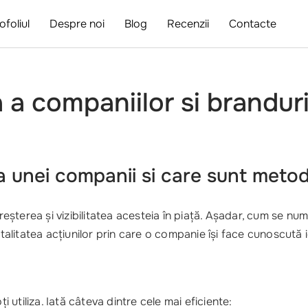
ofoliul
Despre noi
Blog
Recenzii
Contacte
a companiilor si branduri
unei companii si care sunt metod
eșterea și vizibilitatea acesteia în piață. Așadar, cum se n
talitatea acțiunilor prin care o companie își face cunoscută id
i utiliza. Iată câteva dintre cele mai eficiente: