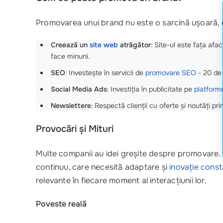
Promovarea unui brand nu este o sarcină ușoară, dar
Creează un
site web
atrăgător
: Site-ul este fața afac
face minuni.
SEO
: Investește în servicii de
promovare SEO
- 20 de 
Social Media Ads
: Investiția în publicitate pe
platforme
Newslettere
: Respectă clienții cu oferte și noutăți p
Provocări și Mituri
Multe companii au idei greșite despre promovare. 
continuu, care necesită adaptare și
inovație cons
relevante în fiecare moment al interacțiunii lor.
Poveste reală