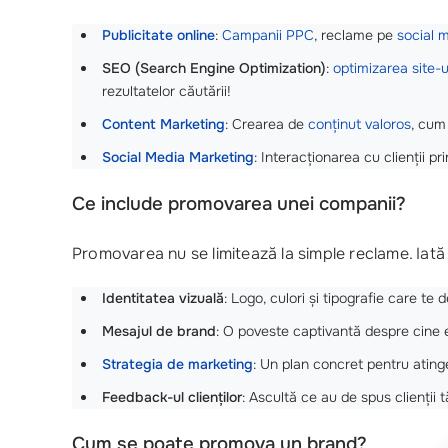
Publicitate online
:
Campanii PPC
, reclame pe
social 
SEO (Search Engine Optimization)
:
optimizarea site-u
rezultatelor căutării!
Content Marketing
: Crearea de
conținut valoros
, cum 
Social Media Marketing
: Interacționarea cu clienții pr
Ce include promovarea unei companii?
Promovarea nu se limitează la simple reclame. Iată 
Identitatea vizuală
: Logo, culori și tipografie care te 
Mesajul de brand
: O poveste captivantă despre cine eș
Strategia de marketing
: Un plan concret pentru atinge
Feedback-ul clienților
: Ascultă ce au de spus clienții t
Cum se poate promova un brand?