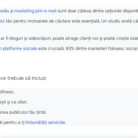
media
și
marketing prin e-mail
sunt doar câteva dintre opțiunile disponib
lui
tău pentru motoarele de căutare este esențială. Un studiu arată că 
ar fi bloguri și videoclipuri, poate atrage clienți noi și poate crește loial
in
platforme sociale
este crucială. 93% dintre marketeri folosesc social
ce trebuie să incluzi:
definesc.
ti și ce oferi.
rea publicului tău țintă.
ăi pentru a-ți
îmbunătăți serviciile
.