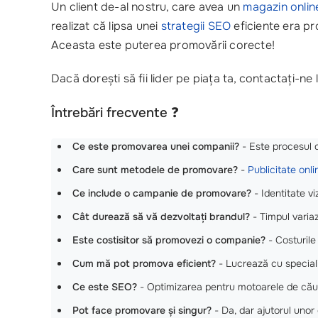
Un client de-al nostru, care avea un
magazin onlin
realizat că lipsa unei
strategii SEO
eficiente era pr
Aceasta este puterea promovării corecte!
Dacă dorești să fii lider pe piața ta, contactați-ne 
Întrebări frecvente
❓
Ce este promovarea unei companii?
- Este procesul d
Care sunt metodele de promovare?
-
Publicitate onli
Ce include o campanie de promovare?
- Identitate v
Cât durează să vă dezvoltați brandul?
- Timpul varia
Este costisitor să promovezi o companie?
- Costurile 
Cum mă pot promova eficient?
- Lucrează cu speciali
Ce este SEO?
- Optimizarea pentru motoarele de căuta
Pot face promovare și singur?
- Da, dar ajutorul unor