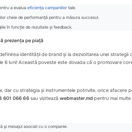
pentru a evalua
eficiența campaniilor
tale.
torilor cheie de performanță pentru a măsura succesul.
giile în funcție de rezultate și feedback.
că prezența pe piață
efinirea identității de brand și la dezvoltarea unei strategii
mele 6 luni! Această poveste este dovada că o promovare co
dar cu strategia și instrumentele potrivite, orice afacere p
3 601 066 66
sau vizitează
webmaster.md
pentru mai multe 
ă și mesajul asociat cu o companie.