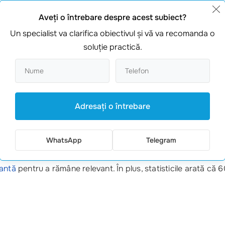
Aveţi o întrebare despre acest subiect?
 cu strategiile corecte, poți să o faci cu succes. Iată câțiv
Un specialist va clarifica obiectivul şi vă va recomanda o
erii tale online. Oferim servicii de
dezvoltare a site-ului de prezentar
soluţie practică.
cuvinte la 499 EUR pentru a crește vizibilitatea ta online.
 de socializare
te va ajuta să ajungi la un număr mai mare de clienți.
Adresaţi o întrebare
rin campanii de
email marketing
, începând de la 359 EUR.
WhatsApp
Telegram
De exemplu, mulți cred că o singură campanie este suficien
tantă
pentru a rămâne relevant. În plus, statisticile arată că 6