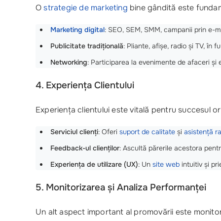
O
strategie de marketing
bine gândită este fundam
Marketing digital
: SEO, SEM, SMM, campanii prin e-mail
Publicitate tradițională
: Pliante, afișe, radio și TV, în 
Networking
: Participarea la evenimente de afaceri și 
4. Experiența Clientului
Experiența clientului este vitală pentru succesul o
Serviciul clienți
: Oferi
suport de calitate
și
asistență r
Feedback-ul clienților
: Ascultă părerile acestora pentr
Experiența de utilizare (UX)
: Un
site web
intuitiv și pr
5. Monitorizarea și Analiza Performanței
Un alt aspect important al promovării este monitor