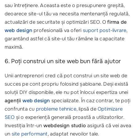
sau întreținere. Aceasta este o presupunere greșită,
deoarece site-ul tău va necesita mentenanță regulată,
actualizări de securitate și optimizări SEO. O
firma de
web design
profesională va oferi
suport post-livrare
,
garantând astfel că site-ul tău rămâne la capacitate
maximă.
6. Poți construi un site web bun fără ajutor
Unii antreprenori cred că pot construi un site web de
succes pe cont propriu folosind șabloane. Deși există
soluții DIY disponibile, ele nu pot înlocui expertiza unei
agenții
web design
specializate. În caz contrar, te poți
confrunta cu
probleme tehnice
, lipsă de
Optimizare
SEO
și o experiență generală proastă a utilizatorilor.
Investiția într-un
webdesign studio
asigură că vei avea
un
site performant
, adaptat nevoilor tale.