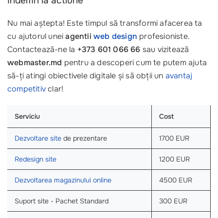
Indemn la actiune
Nu mai aștepta! Este timpul să transformi afacerea ta
cu ajutorul unei
agentii
web design
profesioniste.
Contactează-ne la
+373 601 066 66
sau vizitează
webmaster.md
pentru a descoperi cum te putem ajuta
să-ți atingi obiectivele digitale și să obții un
avantaj
competitiv
clar!
Serviciu
Cost
Dezvoltare site
de prezentare
1700 EUR
Redesign site
1200 EUR
Dezvoltarea magazinului online
4500 EUR
Suport site - Pachet Standard
300 EUR