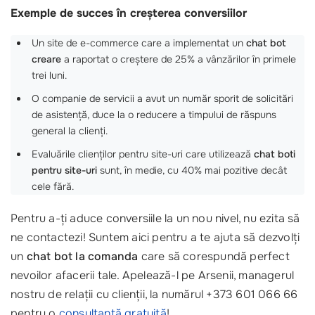
Exemple de succes în creșterea conversiilor
Un site de e-commerce care a implementat un
chat bot
creare
a raportat o creștere de 25% a vânzărilor în primele
trei luni.
O companie de servicii a avut un număr sporit de solicitări
de asistență, duce la o reducere a timpului de răspuns
general la clienți.
Evaluările clienților pentru site-uri care utilizează
chat boti
pentru site-uri
sunt, în medie, cu 40% mai pozitive decât
cele fără.
Pentru a-ți aduce conversiile la un nou nivel, nu ezita să
ne contactezi! Suntem aici pentru a te ajuta să dezvolți
un
chat bot la comanda
care să corespundă perfect
nevoilor afacerii tale. Apelează-l pe Arsenii, managerul
nostru de relații cu clienții, la numărul +373 601 066 66
pentru o
consultanță gratuită
!