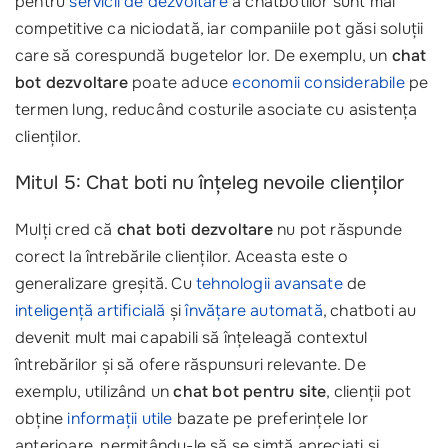
pentru
servicii de dezvoltare
a chatbotilor sunt mai
competitive ca niciodată, iar companiile pot găsi soluții
care să corespundă bugetelor lor. De exemplu, un
chat
bot dezvoltare
poate aduce
economii considerabile
pe
termen lung, reducând costurile asociate cu asistența
clienților.
Mitul 5: Chat boti nu înțeleg nevoile clienților
Mulți cred că
chat boti dezvoltare
nu pot răspunde
corect la întrebările clienților. Aceasta este o
generalizare greșită. Cu
tehnologii avansate
de
inteligență artificială
și
învățare automată
, chatboti au
devenit mult mai capabili să înțeleagă contextul
întrebărilor și să ofere răspunsuri relevante. De
exemplu, utilizând un
chat bot pentru site
, clienții pot
obține
informații utile
bazate pe preferințele lor
anterioare, permițându-le să se simtă apreciați și