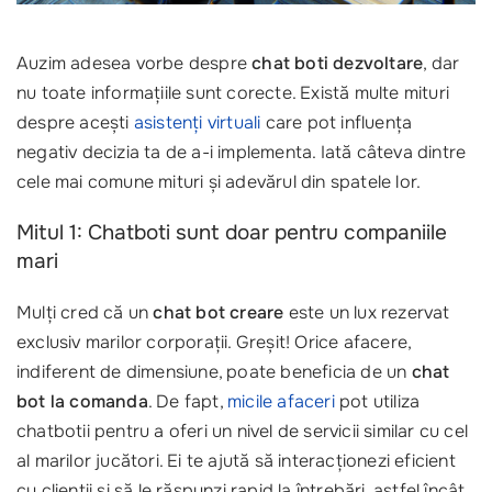
Auzim adesea vorbe despre
chat boti dezvoltare
, dar
nu toate informațiile sunt corecte. Există multe mituri
despre acești
asistenți virtuali
care pot influența
negativ decizia ta de a-i implementa. Iată câteva dintre
cele mai comune mituri și adevărul din spatele lor.
Mitul 1: Chatboti sunt doar pentru companiile
mari
Mulți cred că un
chat bot creare
este un lux rezervat
exclusiv marilor corporații. Greșit! Orice afacere,
indiferent de dimensiune, poate beneficia de un
chat
bot la comanda
. De fapt,
micile afaceri
pot utiliza
chatbotii pentru a oferi un nivel de servicii similar cu cel
al marilor jucători. Ei te ajută să interacționezi eficient
cu clienții și să le răspunzi rapid la întrebări, astfel încât