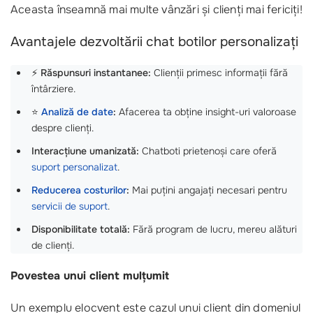
Aceasta înseamnă mai multe vânzări și clienți mai fericiți!
Avantajele dezvoltării chat botilor personalizați
⚡
Răspunsuri instantanee:
Clienții primesc informații fără
întârziere.
⭐
Analiză de date
:
Afacerea ta obține insight-uri valoroase
despre clienți.
Interacțiune umanizată:
Chatboti prietenoși care oferă
suport personalizat
.
Reducerea costurilor
:
Mai puțini angajați necesari pentru
servicii de suport
.
Disponibilitate totală:
Fără program de lucru, mereu alături
de clienți.
Povestea unui client mulțumit
Un exemplu elocvent este cazul unui client din domeniul