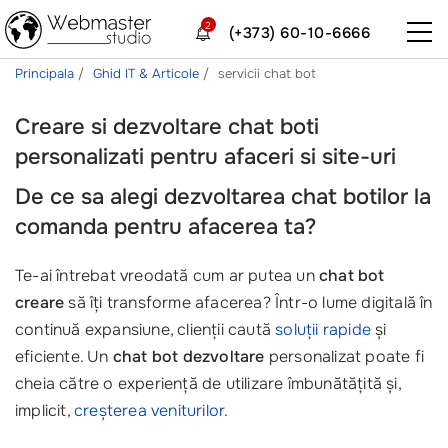
2
(+373) 60-10-6666
Principala
Ghid IT & Articole
servicii chat bot
Creare si dezvoltare chat boti
personalizati pentru afaceri si site-uri
De ce sa alegi dezvoltarea chat botilor la
comanda pentru afacerea ta?
Te-ai întrebat vreodată cum ar putea un
chat bot
creare
să îți transforme afacerea? Într-o lume digitală în
continuă expansiune, clienții caută
soluții rapide
și
eficiente. Un
chat bot dezvoltare
personalizat poate fi
cheia către o experiență de utilizare îmbunătățită și,
implicit,
creșterea veniturilor
.