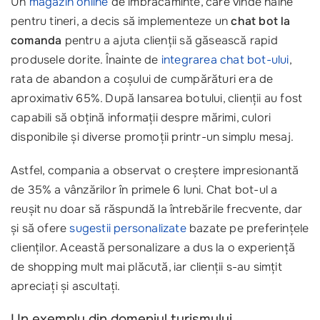
Un
magazin online
de îmbrăcăminte, care vinde haine
pentru tineri, a decis să implementeze un
chat bot la
comanda
pentru a ajuta clienții să găsească rapid
produsele dorite. Înainte de
integrarea chat bot-ului
,
rata de abandon a coșului de cumpărături era de
aproximativ 65%. După lansarea botului, clienții au fost
capabili să obțină informații despre mărimi, culori
disponibile și diverse promoții printr-un simplu mesaj.
Astfel, compania a observat o creștere impresionantă
de 35% a vânzărilor în primele 6 luni. Chat bot-ul a
reușit nu doar să răspundă la întrebările frecvente, dar
și să ofere
sugestii personalizate
bazate pe preferințele
clienților. Această personalizare a dus la o experiență
de shopping mult mai plăcută, iar clienții s-au simțit
apreciați și ascultați.
Un exemplu din domeniul turismului