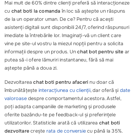
Mai mult de 60% dintre clienți preferă să interacționeze
cu
chat boti la comanda
în loc să aștepte un răspuns
de la un operator uman. De ce? Pentru că acești
asistenți digitali sunt disponibili 24/7, oferind răspunsuri
imediate la întrebările lor. Imaginați-vă un client care
vine pe site-ul vostru la miezul nopții pentru a solicita
informații despre un produs. Un
chat bot pentru site
ar
putea să-i ofere lămuriri instantaneu, fără să mai
aștepte până a doua zi.
Dezvoltarea
chat boti pentru afaceri
nu doar că
îmbunătățește
interacțiunea cu clienții
, dar oferă și
date
valoroase
despre comportamentul acestora. Astfel,
poți adapta campaniile de marketing și produsele
oferite bazându-te pe feedback-ul și preferințele
utilizatorilor. Statisticile arată că utilizarea
chat boti
dezvoltare
crește
rata de conversie
cu până la 35%.