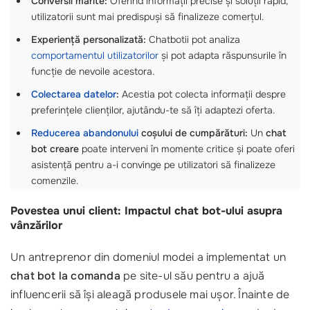
Conversii mărite:
Oferind informații precise și soluții rapid,
utilizatorii sunt mai predispuși să finalizeze comerțul.
Experiență personalizată:
Chatbotii pot analiza
comportamentul utilizatorilor
și pot adapta răspunsurile în
funcție de nevoile acestora.
Colectarea datelor
:
Acestia pot colecta informații despre
preferințele clienților, ajutându-te să îți adaptezi oferta.
Reducerea abandonului
coșului de cumpărături:
Un
chat
bot creare
poate interveni în momente critice și poate oferi
asistență pentru a-i convinge pe utilizatori să finalizeze
comenzile.
Povestea unui client: Impactul chat bot-ului asupra
vânzărilor
Un antreprenor din domeniul modei a implementat un
chat bot la comanda
pe site-ul său pentru a ajuă
influencerii să își aleagă produsele mai ușor. Înainte de