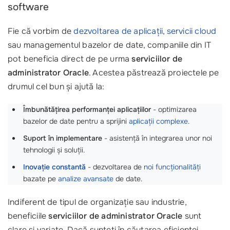
software
Fie că vorbim de
dezvoltarea de aplicații
,
servicii cloud
sau managementul bazelor de date, companiile din IT
pot beneficia direct de pe urma
serviciilor de
administrator Oracle
. Acestea păstrează proiectele pe
drumul cel bun și ajută la:
Îmbunătățirea performanței aplicațiilor
- optimizarea
bazelor de date pentru a sprijini
aplicații complexe
.
Suport în implementare
- asistență în integrarea unor noi
tehnologii și soluții.
Inovație constantă
- dezvoltarea de
noi funcționalități
bazate pe
analize avansate
de date.
Indiferent de tipul de organizație sau industrie,
beneficiile
serviciilor de administrator Oracle
sunt
clare și variate. Dacă sunteți în căutarea eficienței