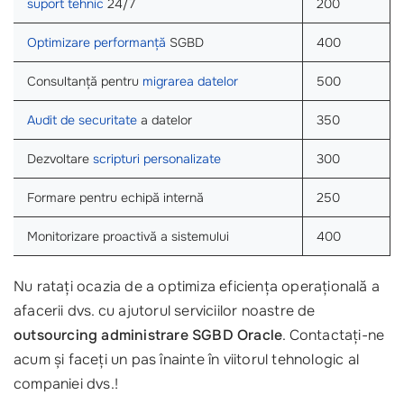
suport tehnic
24/7
200
Optimizare performanță
SGBD
400
Consultanță pentru
migrarea datelor
500
Audit de securitate
a datelor
350
Dezvoltare
scripturi personalizate
300
Formare pentru echipă internă
250
Monitorizare proactivă a sistemului
400
Nu ratați ocazia de a optimiza eficiența operațională a
afacerii dvs. cu ajutorul serviciilor noastre de
outsourcing administrare SGBD Oracle
. Contactați-ne
acum și faceți un pas înainte în viitorul tehnologic al
companiei dvs.!