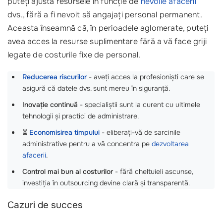
puteți ajusta resursele în funcție de
nevoile afacerii
dvs., fără a fi nevoit să angajați personal permanent.
Aceasta înseamnă că, în perioadele aglomerate, puteți
avea acces la resurse suplimentare fără a vă face griji
legate de costurile fixe de personal.
Reducerea riscurilor
- aveți acces la profesioniști care se
asigură că datele dvs. sunt mereu în siguranță.
Inovație continuă
- specialiștii sunt la curent cu ultimele
tehnologii și practici de administrare.
⏳
Economisirea timpului
- eliberați-vă de sarcinile
administrative pentru a vă concentra pe
dezvoltarea
afacerii
.
Control mai bun al costurilor
- fără cheltuieli ascunse,
investiția în outsourcing devine clară și transparentă.
Cazuri de succes