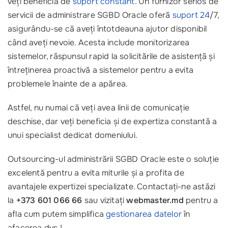
veți beneficia de
suport constant
. Un furnizor serios de
servicii de administrare SGBD Oracle oferă
suport 24
/7,
asigurându-se că aveți întotdeauna ajutor disponibil
când aveți nevoie. Acesta include monitorizarea
sistemelor, răspunsul rapid la solicitările de asistență și
întreținerea proactivă a sistemelor pentru a evita
problemele înainte de a apărea.
Astfel, nu numai că veți avea linii de comunicație
deschise, dar veți beneficia și de expertiza constantă a
unui specialist dedicat domeniului.
Outsourcing-ul administrării SGBD Oracle este o soluție
excelentă pentru a evita miturile și a profita de
avantajele expertizei specializate. Contactați-ne astăzi
la
+373 601 066 66
sau vizitați
webmaster.md
pentru a
afla cum putem simplifica
gestionarea datelor
în
afacerea dvs.!