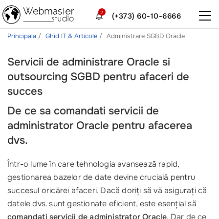
2
(+373) 60-10-6666
Principala
Ghid IT & Articole
Administrare SGBD Oracle
Servicii de administrare Oracle si
outsourcing SGBD pentru afaceri de
succes
De ce sa comandati servicii de
administrator Oracle pentru afacerea
dvs.
Într-o lume în care tehnologia avansează rapid,
gestionarea bazelor de date devine crucială pentru
succesul oricărei afaceri. Dacă doriți să vă asigurați că
datele dvs. sunt gestionate eficient, este esențial să
comandați servicii de administrator Oracle
. Dar de ce