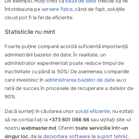
De exemplu, mulți cred că
baza de date
trebuie să fie
întotdeauna pe
servere fizice
, când de fapt, soluțiile
cloud pot fi la fel de eficiente.
Statisticile nu mint
Foarte puține companii acordă suficientă importanță
administrării bazelor de date. În realitate, un
administrator experimentat poate reduce timpul de
inactivitate cu până la 50%! De asemenea, companiile
care investesc în
administrarea bazelor de date
au o
rată de succes în procesele de recuperare a datelor de
90%.
Dacă sunteți în căutarea unor
soluții eficiente
, nu ezitați
să ne contactați la
+373 601 066 66
sau vizitați site-ul
nostru
webmaster.md
. Oferim
toate serviciile într-un
singur loc
, de la
dezvoltare software
la
suport tehnic
.