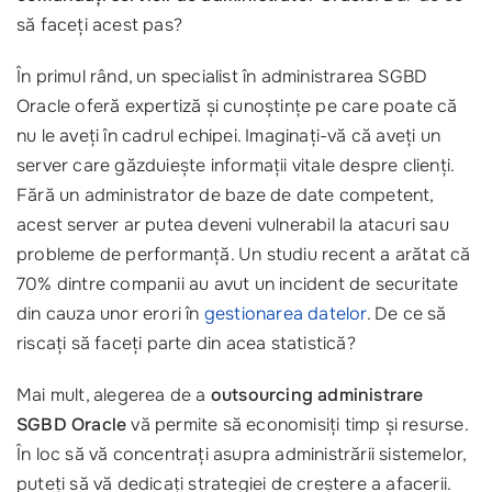
să faceți acest pas?
În primul rând, un specialist în administrarea SGBD
Oracle oferă expertiză și cunoștințe pe care poate că
nu le aveți în cadrul echipei. Imaginați-vă că aveți un
server care găzduiește informații vitale despre clienți.
Fără un administrator de baze de date competent,
acest server ar putea deveni vulnerabil la atacuri sau
probleme de performanță. Un studiu recent a arătat că
70% dintre companii au avut un incident de securitate
din cauza unor erori în
gestionarea datelor
. De ce să
riscați să faceți parte din acea statistică?
Mai mult, alegerea de a
outsourcing administrare
SGBD Oracle
vă permite să economisiți timp și resurse.
În loc să vă concentrați asupra administrării sistemelor,
puteți să vă dedicați strategiei de creștere a afacerii.