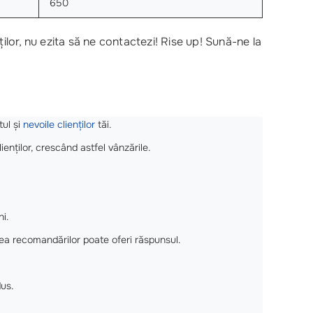
650
ilor, nu ezita să ne contactezi! Rise up! Sună-ne la
ul și
nevoile clienților
tăi.
enților, crescând astfel vânzările.
i.
area recomandărilor poate oferi răspunsul.
us.