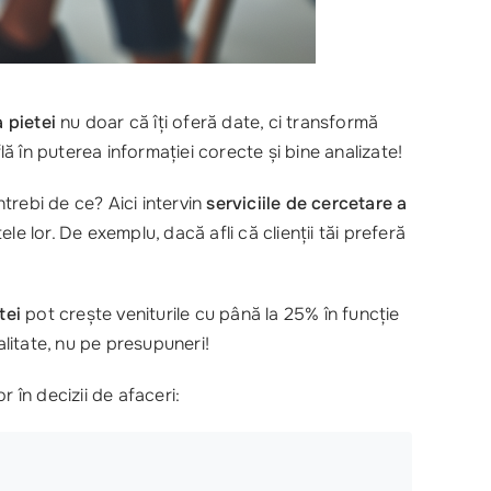
a pietei
nu doar că îți oferă date, ci transformă
ă în puterea informației corecte și bine analizate!
ntrebi de ce? Aici intervin
serviciile de cercetare a
e lor. De exemplu, dacă afli că clienții tăi preferă
tei
pot crește veniturile cu până la 25% în funcție
litate, nu pe presupuneri!
 în decizii de afaceri: