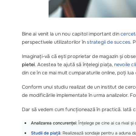
Bine ai venit la un nou capitol important din
cercet
perspectivele utilizatorilor în
strategii de succes
. 
Imaginați-vă că ești proprietar de magazin și observ
pietei
. Acestea te ajută să înțelegi piața,
nevoile cl
din ce în ce mai mult cumparaturile online, poți l
Conform unui studiu realizat de un institut de cer
de modificările implementate în urma analizelor. Fo
Dar să vedem cum funcționează în practică. Iată cât
Analizarea concurenței
: Înțelege pe cine ai ca rival și
Studii de piață
: Realizează sondaje pentru a aduna 