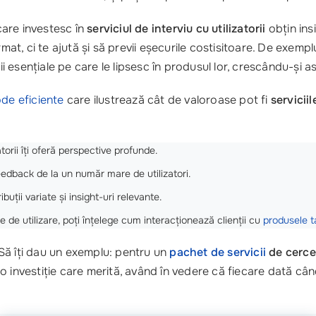
care investesc în
serviciul de interviu cu utilizatorii
obțin ins
rmat, ci te ajută și să previi eșecurile costisitoare. De exem
ncții esențiale pe care le lipsesc în produsul lor, crescându-și a
de eficiente
care ilustrează cât de valoroase pot fi
servicii
atorii îți oferă perspective profunde.
eedback de la un număr mare de utilizatori.
buții variate și insight-uri relevante.
le de utilizare, poți înțelege cum interacționează clienții cu
produsele t
? Să îți dau un exemplu: pentru un
pachet de servicii
de cercet
investiție care merită, având în vedere că fiecare dată când î