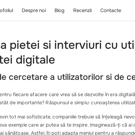
ofoliul
Despre noi
Blog
Recenzii
Contacte
 pietei si interviuri cu uti
ei digitale
e cercetare a utilizatorilor si de c
pentru fiecare afacere care vrea să se dezvolte în era digital
atât de importante? Răspunsul e simplu: cunoașterea utilizat
vin tot mai sofisticate, companiile trebuie să înțeleagă nevo
a exemple care ar putea să te inspire. Imaginează-ți că ai o c
 sănătoase. Astfel, îți poți adapta meniul pentru a răspunde 