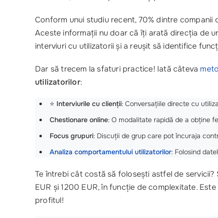
Conform unui studiu recent, 70% dintre companii 
Aceste informații nu doar că îți arată direcția de u
interviuri cu utilizatorii și a reușit să identifice fu
Dar să trecem la sfaturi practice! Iată câteva
meto
utilizatorilor
:
⭐
Interviurile cu clienții
: Conversațiile directe cu utiliz
Chestionare online
: O modalitate rapidă de a obține f
Focus grupuri
: Discuții de grup care pot încuraja contri
Analiza comportamentului utilizatorilor
: Folosind date
Te întrebi cât costă să folosești astfel de servicii
EUR și 1200 EUR, în funcție de complexitate. Este o 
profitul!