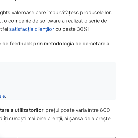
ights valoroase care îmbunătățesc produsele lor.
plu, o companie de software a realizat o serie de
stfel
satisfacția clienților
cu peste 30%!
le de feedback prin metodologia de cercetare a
ale
.
are a utilizatorilor
, prețul poate varia între 600
ți cunoști mai bine clienții, ai șansa de a crește