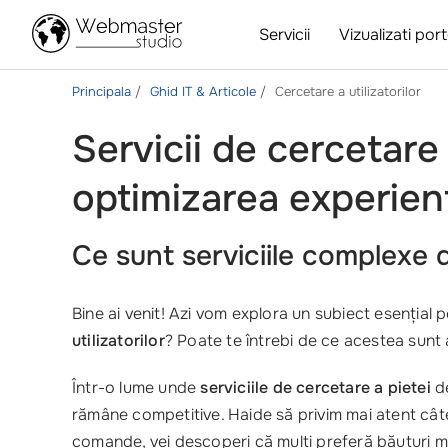
Servicii
Vizualizati port
Principala
Ghid IT & Articole
Cercetare a utilizatorilor
Servicii de cercetare a
optimizarea experient
Ce sunt serviciile complexe d
Bine ai venit! Azi vom explora un subiect esențial 
utilizatorilor
? Poate te întrebi de ce acestea sunt 
Într-o lume unde
serviciile de cercetare a pietei
de
rămâne competitive. Haide să privim mai atent câtev
comande, vei descoperi că mulți preferă băuturi mai