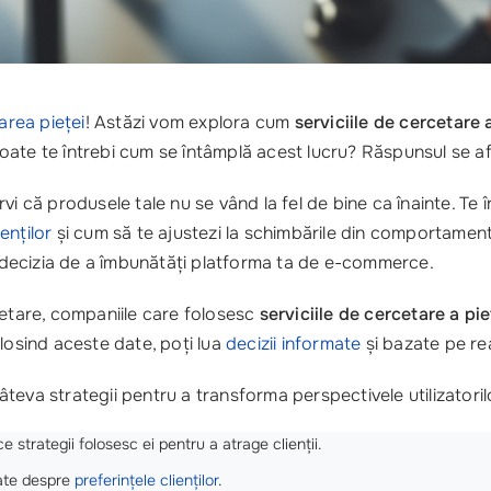
area pieței
! Astăzi vom explora cum
serviciile de cercetare 
Poate te întrebi cum se întâmplă acest lucru? Răspunsul se afl
i că produsele tale nu se vând la fel de bine ca înainte. Te î
ienților
și cum să te ajustezi la schimbările din comportamentel
ua decizia de a îmbunătăți platforma ta de e-commerce.
cetare, companiile care folosesc
serviciile de cercetare a pie
losind aceste date, poți lua
decizii informate
și bazate pe rea
eva strategii pentru a transforma perspectivele utilizatorilor
 ce strategii folosesc ei pentru a atrage clienții.
date despre
preferințele clienților
.