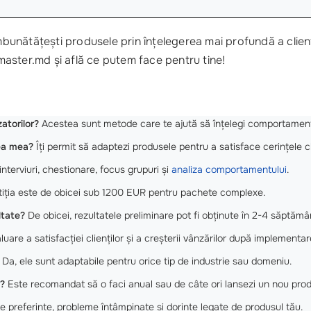
 îmbunătățești produsele prin înțelegerea mai profundă a clienț
master.md și află ce putem face pentru tine!
atorilor?
Acestea sunt metode care te ajută să înțelegi comportament
rea mea?
Îți permit să adaptezi produsele pentru a satisface cerințele cli
 interviuri, chestionare, focus grupuri și
analiza comportamentului
.
stiția este de obicei sub 1200 EUR pentru pachete complexe.
ltate?
De obicei, rezultatele preliminare pot fi obținute în 2-4 săptămân
uare a satisfacției clienților și a creșterii vânzărilor după implement
Da, ele sunt adaptabile pentru orice tip de industrie sau domeniu.
?
Este recomandat să o faci anual sau de câte ori lansezi un nou prod
e preferințe, probleme întâmpinate și dorințe legate de produsul tău.