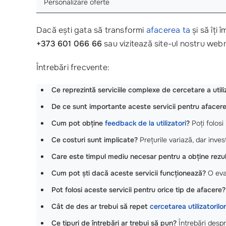
Personalizare oferte
Dacă ești gata să transformi
afacerea ta
și să îți
+373 601 066 66
sau vizitează site-ul nostru web
Întrebări frecvente:
Ce reprezintă serviciile complexe de cercetare a utiliz
De ce sunt importante aceste servicii pentru aface
Cum pot obține
feedback de la utilizatori
?
Poți folosi
Ce costuri sunt implicate?
Prețurile variază, dar inve
Care este timpul mediu necesar pentru a obține rezu
Cum pot ști dacă aceste servicii funcționează?
O eval
Pot folosi aceste servicii pentru orice tip de afacere?
Cât de des ar trebui să repet
cercetarea utilizatorilor
Ce tipuri de întrebări ar trebui să pun?
Întrebări despr