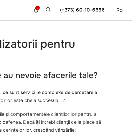
2
(+373) 60-10-6666
Ro
lizatorii pentru
e au nevoie afacerile tale?
ă:
ce sunt serviciile complexe de cercetare a
orilor este cheia succesului! ⭐
ile și comportamentele clienților lor pentru a
afenea. Dacă îți întrebi clienții ce le place să
cerințelor lor, crescând vânzările!