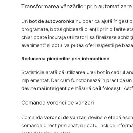
Transformarea vânzărilor prin automatizare
Un
bot de autovoronka
nu doar că ajută în gestion
programate, botul ghidează clienții prin diferite e
chiar poate încuraja utilizatorii să finalizeze achi
eveniment" și botul va putea oferi sugestii pe baz
Reducerea pierderilor prin interacțiune
Statisticile arată că utilizarea unui bot în cadrul
implementat. Dar cum funcționează în practică
un
devine mai inteligent pe măsură ce îl folosești. Astf
Comanda voronci de vanzari
Comanda
voronci de vanzari
devine o etapă esenți
comande direct prin chat, iar botul include informați