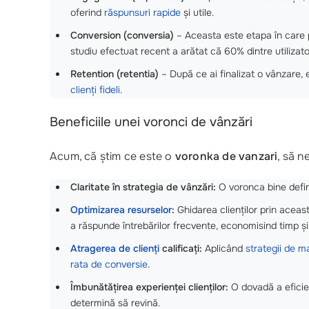
oferind
răspunsuri rapide
și utile.
Conversion (conversia)
– Aceasta este etapa în care po
studiu efectuat recent a arătat că 60% dintre utilizato
Retention (retentia)
– După ce ai finalizat o vânzare, 
clienți fideli
.
Beneficiile unei voronci de vânzări
Acum, că știm ce este o
voronka de vanzari
, să n
Claritate în strategia de vânzări:
O voronca bine definit
Optimizarea resurselor
:
Ghidarea clienților prin aceas
a răspunde întrebărilor frecvente, economisind timp și
Atragerea de clienți
calificați:
Aplicând
strategii de m
rata de conversie
.
Îmbunătățirea experienței clienților:
O dovadă a eficie
determină să revină.