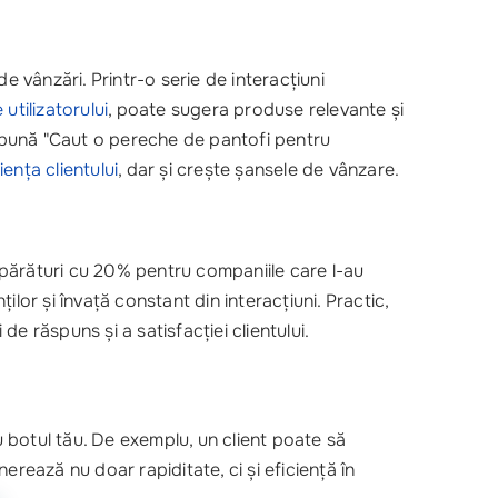
de vânzări. Printr-o serie de interacțiuni
 utilizatorului
, poate sugera produse relevante și
să spună "Caut o pereche de pantofi pentru
ența clientului
, dar și crește șansele de vânzare.
umpărături cu 20% pentru companiile care l-au
ților și învață constant din interacțiuni. Practic,
de răspuns și a satisfacției clientului.
u botul tău. De exemplu, un client poate să
nerează nu doar rapiditate, ci și eficiență în