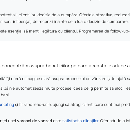
tențialii clienți iau decizia de a cumpăra. Ofertele atractive, reduceril
ri sunt influențați de recenzii înainte de a lua o decizie de cumpărare.
este esențial să menții legătura cu clientul. Programarea de follow-up-
e concentrăm asupra beneficiilor pe care aceasta le aduce af
ă îți oferă o imagine clară asupra procesului de vânzare și te ajută să i
tă pâlnie automatizează multe procese, ceea ce îți permite să aloci resu
 bani.
arketing
și filtrând lead-urile, ajungi să atragi clienți care sunt mai p
nței unei
voronci de vanzari
este
satisfacția clienților
. Oferindu-le o in