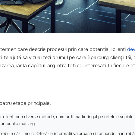
 termen care descrie procesul prin care potențialii clienți
dev
ri
te ajută să vizualizezi drumul pe care îl parcurg clienții tăi,
rea, iar la capătul larg intră toți cei interesați. În fiecare eta
 patru etape principale:
lor clienți prin diverse metode, cum ar fi marketingul pe rețelele social
 un public mai larg.
rebuie să-i implici. Oferă-le informații valoroase și răspunde la întreb