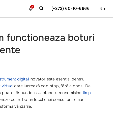
2
(+373) 60-10-6666
Ro
m functioneaza boturi
gente
strument digital
inovator este esențial pentru
 virtual
care lucrează non-stop, fără a obosi. De
onka poate răspunde instantaneu, economisind
timp
ționeze cu un bot în locul unui consultant uman
sforma vânzările.