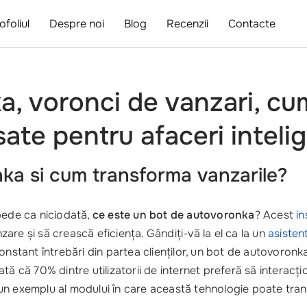
ofoliul
Despre noi
Blog
Recenzii
Contacte
a, voronci de vanzari, cu
sate pentru afaceri inteli
ka si cum transforma vanzarile?
pede ca niciodată,
ce este un bot de autovoronka
? Acest
in
are și să crească eficiența. Gândiți-vă la el ca la un
asistent
constant întrebări din partea clienților, un bot de autovor
arată că 70% dintre utilizatorii de internet preferă să interac
un exemplu al modului în care această tehnologie poate tran