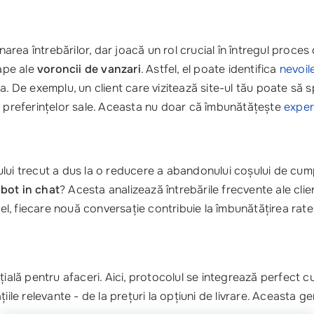
area întrebărilor, dar joacă un rol crucial în întregul proces 
tape ale
voroncii de vanzari
. Astfel, el poate identifica
nevoile
ziția. De exemplu, un client care vizitează site-ul tău poate 
a preferințelor sale. Aceasta nu doar că îmbunătățește
experi
 anului trecut a dus la o reducere a abandonului coșului de c
 bot in chat
? Acesta analizează întrebările frecvente ale clien
el, fiecare nouă conversație contribuie la îmbunătățirea ratei 
ală pentru afaceri. Aici, protocolul se integrează perfect c
ile relevante - de la prețuri la opțiuni de livrare. Aceasta ge