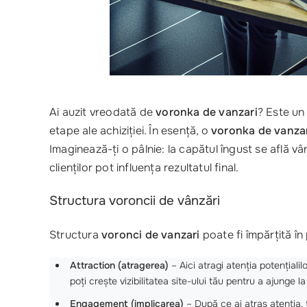
Ai auzit vreodată de
voronka de vanzari
? Este un
etape ale achiziției. În esență, o
voronka de vanza
Imaginează-ți o pâlnie: la capătul îngust se află vânza
clienților pot influența rezultatul final.
Structura voroncii de vânzări
Structura
voronci de vanzari
poate fi împărțită în
Attraction (atragerea)
– Aici atragi atenția potențiali
poți crește vizibilitatea site-ului tău pentru a ajunge la
Engagement (implicarea)
– După ce ai atras atenția, t