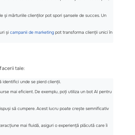
e și mărturiile clienților pot spori șansele de succes. Un
uri și
campanii de marketing
pot transforma clienții unici în
acerii tale:
dentifici unde se pierd clienții.
rse mai eficient. De exemplu, poți utiliza un bot AI pentru
redispuși să cumpere. Acest lucru poate crește semnificativ
teracțiune mai fluidă, asiguri o experiență plăcută care îi