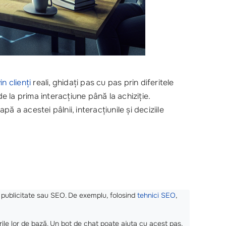
in clienți
reali, ghidați pas cu pas prin diferitele
 de la prima interacțiune până la achiziție.
pă a acestei pâlnii, interacțiunile și deciziile
e, publicitate sau SEO. De exemplu, folosind
tehnici SEO
,
ările lor de bază. Un bot de chat poate ajuta cu acest pas,