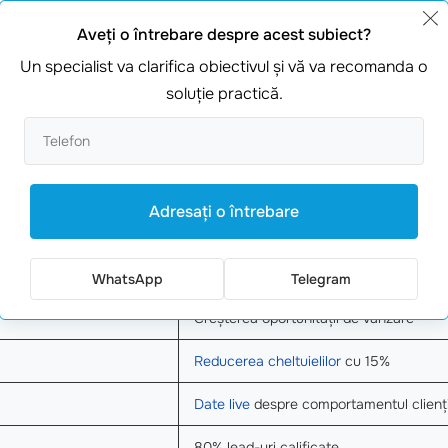
Aveţi o întrebare despre acest subiect?
Date statistice
Un specialist va clarifica obiectivul şi vă va recomanda o
soluţie practică.
70% preferă interacțiunile cu botii
Reducere cu 20% în vânzări
75%
eficiență crescută
la vânzări
Adresaţi o întrebare
85% utilizatori mulțumiți de răspunsuri
30%
creștere a vânzărilor
WhatsApp
Telegram
Creșterea oportunității de vânzare
Reducerea cheltuielilor
cu 15%
Date live
despre comportamentul clienți
80% lead-uri calificate