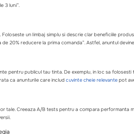
 3 luni”.
. Foloseste un limbaj simplu si descrie clar beneficiile produsu
de 20% reducere la prima comanda”. Astfel, anuntul devine mu
te pentru publicul tau tinta. De exemplu, in loc sa folosesti 
 arata ca anunturile care includ
cuvinte cheie relevante
pot ave
rilor tale. Creeaza A/B tests pentru a compara performanta ma
rsii.
egia