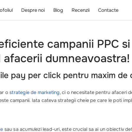
ofoliul
Despre noi
Blog
Recenzii
Contacte
 eficiente campanii PPC s
l afacerii dumneavoastra!
ile pay per click pentru maxim de 
ar o
strategie de marketing
, ci o necesitate pentru afaceri d
este campanii. Iata cateva strategii cheie pe care le poti im
te
sau sa acumulezi lead-uri, este crucial sa ai un obiectiv def