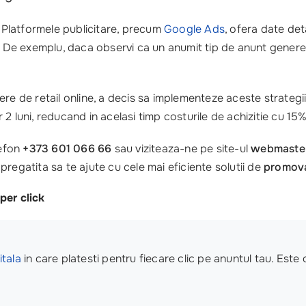
. Platformele publicitare, precum
Google Ads
, ofera date det
r. De exemplu, daca observi ca un anumit tip de anunt generea
e de retail online, a decis sa implementeze aceste strategii. 
2 luni, reducand in acelasi timp costurile de achizitie cu 15%
lefon
+373 601 066 66
sau viziteaza-ne pe site-ul
webmaste
regatita sa te ajute cu cele mai eficiente solutii de
promov
per click
itala
in care platesti pentru fiecare clic pe anuntul tau. Este 