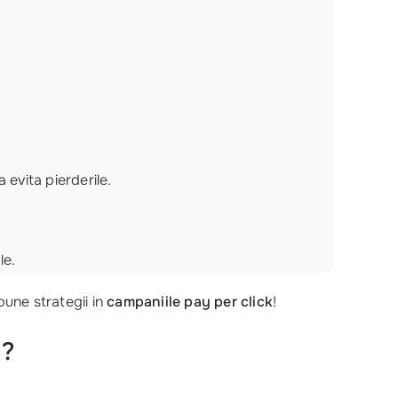
 evita pierderile.
le.
bune strategii in
campaniile pay per click
!
a?