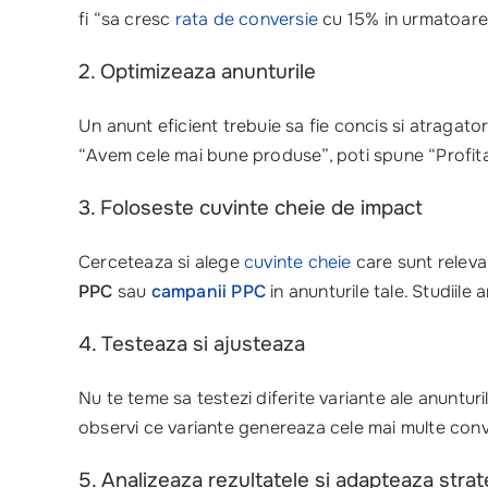
fi “sa cresc
rata de conversie
cu 15% in urmatoarele
2. Optimizeaza anunturile
Un anunt eficient trebuie sa fie concis si atragator
“Avem cele mai bune produse”, poti spune “Profita 
3. Foloseste cuvinte cheie de impact
Cerceteaza si alege
cuvinte cheie
care sunt relevan
PPC
sau
campanii PPC
in anunturile tale. Studiile
4. Testeaza si ajusteaza
Nu te teme sa testezi diferite variante ale anuntu
observi ce variante genereaza cele mai multe conve
5. Analizeaza rezultatele si adapteaza strat