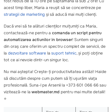
fost redus de la 10 ore pe săptămână la sub 2 ore! Cu
acest timp liber, Maria a reușit să se concentreze pe
strategii de marketing
și să aducă mai mulți clienți.
Dacă vrei să te alături clienților mulțumiți ca Maria,
contactează-ne pentru a
comanda un script pentru
automatizarea actiunilor in browser
! Suntem singurii
din oraș care oferim un spectru complet de servicii, de
la
dezvoltare software
la
suport tehnic
, și poți obține
tot ce ai nevoie dintr-un singur loc.
Nu mai aștepta! Crește-ți productivitatea astăzi! Haide
să discutăm despre cum putem să îți ușurăm viața
profesională. Suna-l pe Arsenii la +373 601 066 66 sau
vizitează-ne la
webmaster.md
pentru mai multe detalii!
⭐