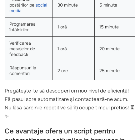
postărilor pe
social
30 minute
5 minute
media
Programarea
1 oră
15 minute
întâlnirilor
Verificarea
mesajelor de
1 oră
20 minute
feedback
Răspunsuri la
2 ore
25 minute
comentarii
Pregătește-te să descoperi un nou nivel de eficiență!
Fă pasul spre automatizare și contactează-ne acum.
Nu lăsa sarcinile repetitive să îți ocupe timpul prețios! ⏳
✨
Ce avantaje ofera un script pentru