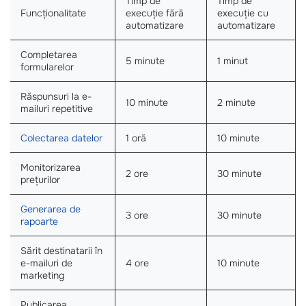
Timp de
Timp de
Funcționalitate
execuție fără
execuție cu
automatizare
automatizare
Completarea
5 minute
1 minut
formularelor
Răspunsuri la e-
10 minute
2 minute
mailuri repetitive
Colectarea datelor
1 oră
10 minute
Monitorizarea
2 ore
30 minute
prețurilor
Generarea de
3 ore
30 minute
rapoarte
Sărit destinatarii în
e-mailuri de
4 ore
10 minute
marketing
Publicarea