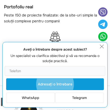
Portofoliu real
Peste 150 de proiecte finalizate: de la site-uri simple la
soluții complexe pentru companii
Aveţi o întrebare despre acest subiect?
Echipă și responsabilitate
Un specialist va clarifica obiectivul şi vă va recomanda o
Specialiști pe design și dezvoltare, cu focus pe calitate,
soluţie practică.
termen și comunicare
Adresaţi o întrebare
WhatsApp
Telegram
Comanda un apel
NOTORIUM TRADEMARK