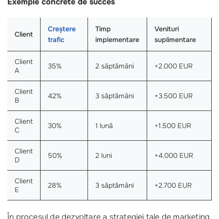
Exemple concrete de succes
Creștere
Timp
Venituri
Client
trafic
implementare
suplimentare
Client
35%
2 săptămâni
+2.000 EUR
A
Client
42%
3 săptămâni
+3.500 EUR
B
Client
30%
1 lună
+1.500 EUR
C
Client
50%
2 luni
+4.000 EUR
D
Client
28%
3 săptămâni
+2.700 EUR
E
În procesul de dezvoltare a strategiei tale de marketing,