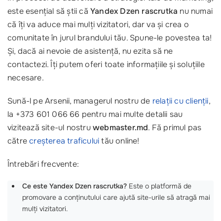
este esențial să știi că
Yandex Dzen rascrutka
nu numai
că îți va aduce mai mulți vizitatori, dar va și crea o
comunitate în jurul brandului tău. Spune-le povestea ta!
Și, dacă ai nevoie de asistență, nu ezita să ne
contactezi. Îți putem oferi toate informațiile și soluțiile
necesare.
Sună-l pe Arsenii, managerul nostru de
relații cu clienții
,
la +373 601 066 66 pentru mai multe detalii sau
vizitează site-ul nostru
webmaster.md
. Fă primul pas
către
creșterea traficului
tău online!
Întrebări frecvente:
Ce este Yandex Dzen rascrutka?
Este o platformă de
promovare a conținutului care ajută site-urile să atragă mai
mulți vizitatori.