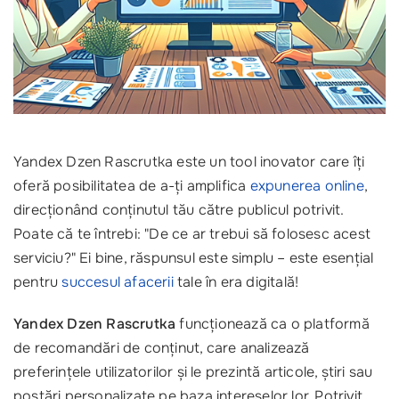
Yandex Dzen Rascrutka este un tool inovator care îți
oferă posibilitatea de a-ți amplifica
expunerea online
,
direcționând conținutul tău către publicul potrivit.
Poate că te întrebi: "De ce ar trebui să folosesc acest
serviciu?" Ei bine, răspunsul este simplu – este esențial
pentru
succesul afacerii
tale în era digitală!
Yandex Dzen Rascrutka
funcționează ca o platformă
de recomandări de conținut, care analizează
preferințele utilizatorilor și le prezintă articole, știri sau
postări personalizate pe baza intereselor lor. Potrivit