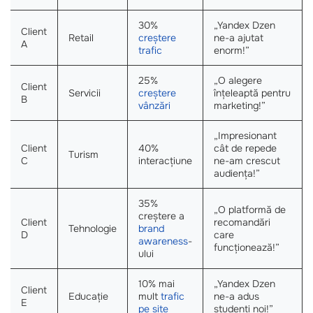
30%
„Yandex Dzen
Client
Retail
creștere
ne-a ajutat
A
trafic
enorm!”
25%
„O alegere
Client
Servicii
creștere
înțeleaptă pentru
B
vânzări
marketing!”
„Impresionant
Client
40%
cât de repede
Turism
C
interacțiune
ne-am crescut
audiența!”
35%
„O platformă de
creștere a
Client
recomandări
Tehnologie
brand
D
care
awareness
-
funcționează!”
ului
10% mai
„Yandex Dzen
Client
Educație
mult
trafic
ne-a adus
E
pe site
studenți noi!”