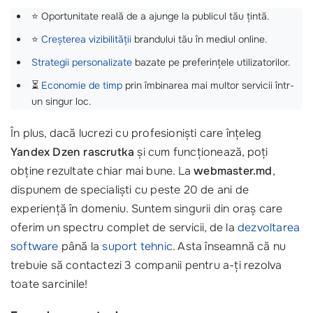
⭐ Oportunitate reală de a ajunge la publicul tău țintă.
⭐
Creșterea vizibilității
brandului tău în mediul online.
Strategii personalizate
bazate pe preferințele utilizatorilor.
⏳
Economie de timp
prin îmbinarea mai multor servicii într-
un singur loc.
În plus, dacă lucrezi cu profesioniști care înțeleg
Yandex Dzen rascrutka
și cum funcționează, poți
obține rezultate chiar mai bune. La
webmaster.md
,
dispunem de specialiști cu peste 20 de ani de
experiență în domeniu. Suntem singurii din oraș care
oferim un spectru complet de servicii, de la
dezvoltarea
software
până la
suport tehnic
. Asta înseamnă că nu
trebuie să contactezi 3 companii pentru a-ți rezolva
toate sarcinile!