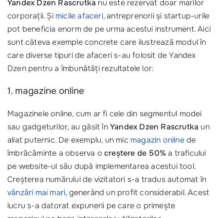
Yandex Dzen Rascrutka
nu este rezervat doar marilor
corporații. Și
micile afaceri
, antreprenorii și startup-urile
pot beneficia enorm de pe urma acestui instrument. Aici
sunt câteva exemple concrete care ilustrează modul în
care diverse tipuri de afaceri s-au folosit de Yandex
Dzen pentru a îmbunătăți rezultatele lor:
1. magazine online
Magazinele online, cum ar fi cele din segmentul modei
sau gadgeturilor, au găsit în
Yandex Dzen Rascrutka
un
aliat puternic. De exemplu, un mic
magazin online
de
îmbrăcăminte a observa o
creștere de 50%
a traficului
pe website-ul său după implementarea acestui tool.
Creșterea numărului de vizitatori s-a tradus automat în
vânzări mai mari
, generând un profit considerabil. Acest
lucru s-a datorat expunerii pe care o primește