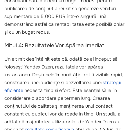
consultant care a alocat un buget modest pentru
publicarea de conținut a reușit să genereze venituri
suplimentare de 5.000 EUR într-o singură lună,
demonstrând astfel că rentabilitatea este posibilă chiar
și cu un buget redus.
Mitul 4: Rezultatele Vor Apărea Imediat
Un alt mit des întâlnit este că, odată ce ai început să
folosești Yandex Dzen, rezultatele vor apărea
instantaneu. Deși unele îmbunătățiri pot fi vizibile rapid,
construirea unei audiențe și dezvoltarea unei
strategii
eficiente
necesită timp și efort. Este esențial să iei în
considerare o abordare pe termen lung. Crearea
conținutului de calitate și menținerea unui contact
constant cu publicul vor da roade în timp. Un studiu a
arătat că majoritatea utilizatorilor de Yandex Dzen au
observat
rezultate semnificative
abia după 2-3 luni de