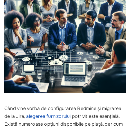
Când vine vorba de configurarea Redmine și migrarea
de la Jira,
alegerea furnizorului
potrivit este esențială.
Există numeroase opțiuni disponibile pe piață, dar cum