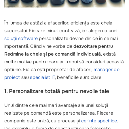
În lumea de astăzi a afacerilor, eficiența este cheia
succesului. Fiecare minut contează, iar alegerea unei
soluții software
personalizate devine din ce în ce mai
importantă. Când vine vorba de
dezvoltare pentru
Redmine la cheie și pe comandă individuală
, există
multe motive pentru care ar trebui să consideri această
opțiune. Fie că ești proprietar de afaceri,
manager de
proiect
sau
specialist IT
, beneficiile sunt clare!
1. Personalizare totală pentru nevoile tale
Unul dintre cele mai mari avantaje ale unei soluții
realizate pe comandă este personalizarea. Fiecare
companie este unică, cu procese și
cerințe specifice
.
De exemplu, o firmă de construcții care folosește