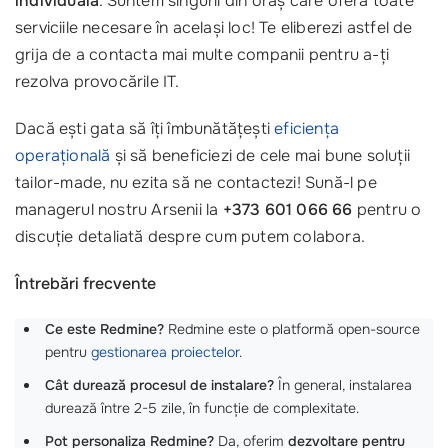
individuala
. Suntem singurii din oraș care oferă toate
serviciile necesare în același loc! Te eliberezi astfel de
grija de a contacta mai multe companii pentru a-ți
rezolva provocările IT.
Dacă ești gata să îți îmbunătățești
eficiența
operațională
și să beneficiezi de cele mai bune soluții
tailor-made, nu ezita să ne contactezi! Sună-l pe
managerul nostru Arsenii la
+373 601 066 66
pentru o
discuție detaliată despre cum putem colabora.
Întrebări frecvente
Ce este Redmine?
Redmine este o platformă open-source
pentru
gestionarea proiectelor
.
Cât durează procesul de instalare?
În general, instalarea
durează între 2-5 zile, în funcție de complexitate.
Pot personaliza Redmine?
Da, oferim
dezvoltare pentru