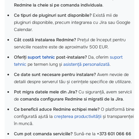
Redmine la cheie si pe comanda individuala
.
Ce tipuri de pluginuri sunt disponibile?
Există mii de
pluginuri disponibile, precum integrarea cu Jira sau Google
Calendar.
Cât costă instalarea Redmine?
Prețul de început pentru
serviciile noastre este de aproximativ 500 EUR.
Oferiți
suport tehnic
post-instalare?
Da, oferim
suport
tehnic
pe termen lung și
asistență personalizată
.
Ce date sunt necesare pentru instalare?
Avem nevoie de
detalii despre serverul tău și cerințele specifice de utilizare.
Pot migra datele mele din Jira?
Cu siguranță, avem servicii
de
comanda configurare Redmine si migratii de la Jira
.
Ce beneficii aduce Redmine echipei mele?
O platformă bine
configurată ajută la
creșterea productivității
și transparenței
în muncă.
Cum pot comanda serviciile?
Sună-ne la
+373 601 066 66