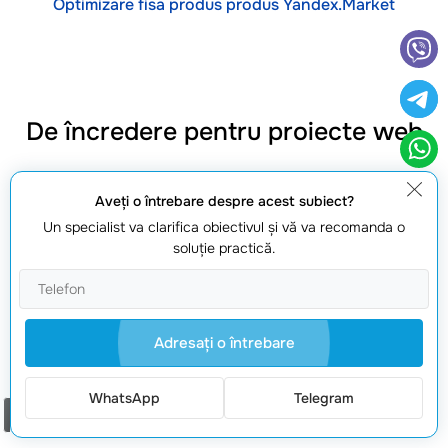
Optimizare fisa produs produs Yandex.Market
De încredere pentru proiecte web
Aveţi o întrebare despre acest subiect?
Un specialist va clarifica obiectivul şi vă va recomanda o
soluţie practică.
Experiență confirmată
Lucrăm din 2008 și livrăm proiecte stabile, cu proces clar și
suport după lansare.
Adresaţi o întrebare
WhatsApp
Telegram
Comanda un apel