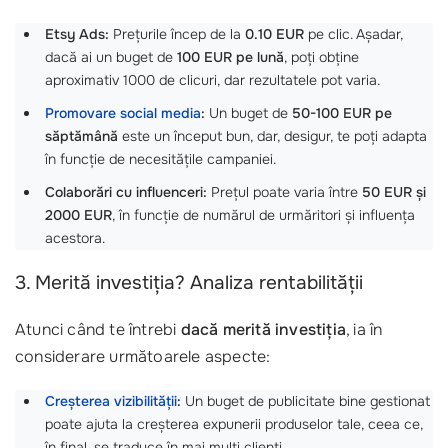
Etsy Ads:
Prețurile încep de la
0.10 EUR
pe clic. Așadar,
dacă ai un buget de
100 EUR pe lună
, poți obține
aproximativ 1000 de clicuri, dar rezultatele pot varia.
Promovare social media
:
Un buget de
50-100 EUR pe
săptămână
este un început bun, dar, desigur, te poți adapta
în funcție de necesitățile campaniei.
Colaborări cu influenceri:
Prețul poate varia între
50 EUR și
2000 EUR
, în funcție de numărul de urmăritori și influența
acestora.
3. Merită investiția? Analiza rentabilității
Atunci când te întrebi
dacă merită investiția
, ia în
considerare următoarele aspecte:
Creșterea vizibilității
:
Un buget de publicitate bine gestionat
poate ajuta la creșterea expunerii produselor tale, ceea ce,
în final, se traduce în mai mulți clienți.