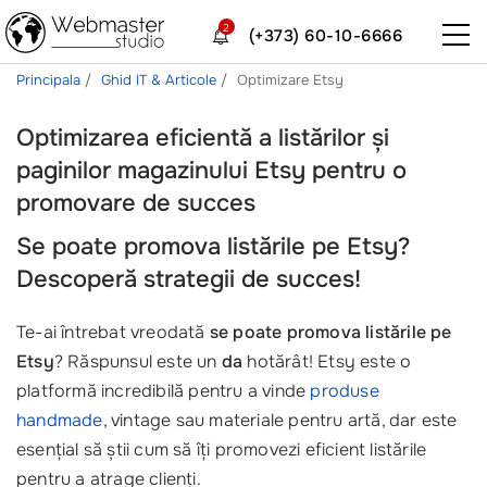
2
(+373) 60-10-6666
Principala
Ghid IT & Articole
Optimizare Etsy
Optimizarea eficientă a listărilor și
paginilor magazinului Etsy pentru o
promovare de succes
Se poate promova listările pe Etsy?
Descoperă strategii de succes!
Te-ai întrebat vreodată
se poate promova listările pe
Etsy
? Răspunsul este un
da
hotărât! Etsy este o
platformă incredibilă pentru a vinde
produse
handmade
, vintage sau materiale pentru artă, dar este
esențial să știi cum să îți promovezi eficient listările
pentru a atrage clienți.