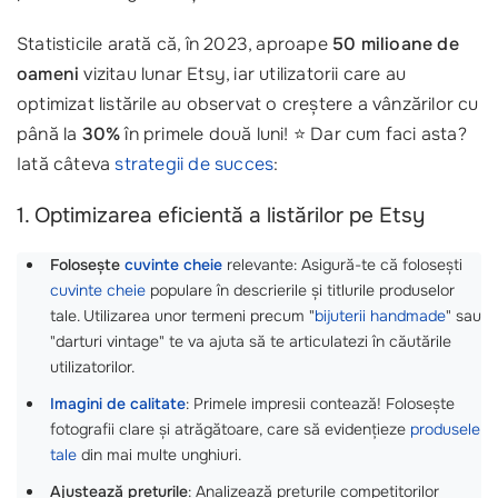
Statisticile arată că, în 2023, aproape
50 milioane de
oameni
vizitau lunar Etsy, iar utilizatorii care au
optimizat listările au observat o creștere a vânzărilor cu
până la
30%
în primele două luni! ⭐ Dar cum faci asta?
Iată câteva
strategii de succes
:
1. Optimizarea eficientă a listărilor pe Etsy
Folosește
cuvinte cheie
relevante: Asigură-te că folosești
cuvinte cheie
populare în descrierile și titlurile produselor
tale. Utilizarea unor termeni precum "
bijuterii handmade
" sau
"darturi vintage" te va ajuta să te articulatezi în căutările
utilizatorilor.
Imagini de calitate
: Primele impresii contează! Folosește
fotografii clare și atrăgătoare, care să evidențieze
produsele
tale
din mai multe unghiuri.
Ajustează prețurile
: Analizează prețurile competitorilor