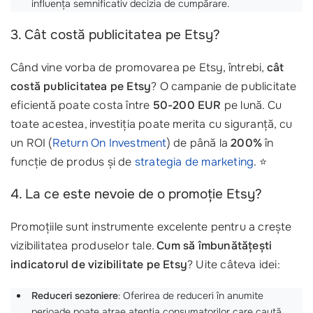
influența semnificativ decizia de cumpărare.
3. Cât costă publicitatea pe Etsy?
Când vine vorba de promovarea pe Etsy, întrebi,
cât
costă publicitatea pe Etsy
? O campanie de publicitate
eficientă poate costa între
50-200 EUR
pe lună. Cu
toate acestea, investiția poate merita cu siguranță, cu
un ROI (
Return On Investment
) de până la
200%
în
funcție de produs și de
strategia de marketing
. ⭐
4. La ce este nevoie de o promoție Etsy?
Promoțiile sunt instrumente excelente pentru a crește
vizibilitatea produselor tale.
Cum să îmbunătățești
indicatorul de vizibilitate pe Etsy
? Uite câteva idei:
Reduceri sezoniere
: Oferirea de reduceri în anumite
perioade poate atrae atenția consumatorilor care caută