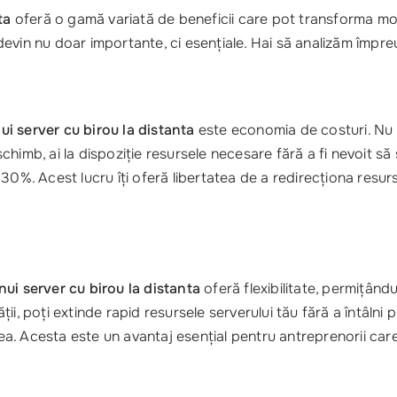
ta
oferă o gamă variată de beneficii care pot transforma modul 
ii devin nu doar importante, ci esențiale. Hai să analizăm împ
nui server cu birou la distanta
este economia de costuri. Nu 
n schimb, ai la dispoziție resursele necesare fără a fi nevoit
30%. Acest lucru îți oferă libertatea de a redirecționa resur
nui server cu birou la distanta
oferă flexibilitate, permițându
tății, poți extinde rapid resursele serverului tău fără a întâln
area. Acesta este un avantaj esențial pentru antreprenorii ca