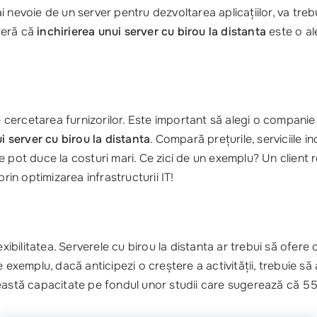
ă ai nevoie de un server pentru dezvoltarea aplicațiilor, va tr
deră că
inchirierea unui server cu birou la distanta
este o al
te cercetarea furnizorilor. Este important să alegi o compani
i server cu birou la distanta
. Compară prețurile, serviciile in
e pot duce la costuri mari. Ce zici de un exemplu? Un client 
n optimizarea infrastructurii IT!
xibilitatea. Serverele cu birou la distanta ar trebui să ofere o
 exemplu, dacă anticipezi o creștere a activității, trebuie să
eastă capacitate pe fondul unor studii care sugerează că 55%