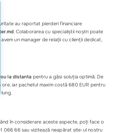
ritate au raportat pierderi financiare
er.md
. Colaborarea cu specialiștii noștri poate
avem un manager de relații cu clienții dedicat,
rou la distanta
pentru a găsi soluția optimă. De
15 ore, iar pachetul maxim costă 680 EUR pentru
 lung.
ând în considerare aceste aspecte, poți face o
01 066 66 sau vizitează neapărat site-ul nostru