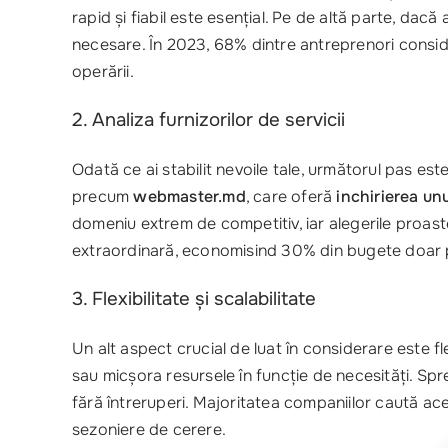
rapid și fiabil este esențial. Pe de altă parte, dac
necesare. În 2023, 68% dintre antreprenori consi
operării.
2. Analiza furnizorilor de servicii
Odată ce ai stabilit nevoile tale, următorul pas es
precum
webmaster.md
, care oferă
inchirierea unu
domeniu extrem de competitiv, iar alegerile proast
extraordinară, economisind 30% din bugete doar pri
3. Flexibilitate și scalabilitate
Un alt aspect crucial de luat în considerare este fle
sau micșora resursele în funcție de necesități. Spre
fără întreruperi. Majoritatea companiilor caută ac
sezoniere de cerere.