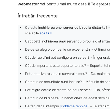
webmaster.md
pentru mai multe detalii! Te aștept
Întrebări frecvente
Ce este
inchirierea unui server cu birou la distanta
? 
scalabile
soluții IT
.
Cât costă
inchirierea unui server cu birou la distanta
De ce să aleg o companie cu experiență? – O firmă cu 
Cât de rapid îmi pot configura un server? – În general, o
Cât de important este suportul tehnic? – Suportul teh
Pot actualiza resursele serverului meu? – Da, majoritate
Ce tipuri de securitate sunt incluse? – Măsurile de secu
Pot migra datele existente pe noul server? – Da, oferi
Ce tipuri de business-uri beneficiază de acest serviciu
Ce fac dacă întâmpin
probleme tehnice
? – Te sfătuim