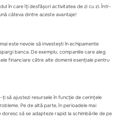
în care îți desfășori activitatea de zi cu zi. Într-
reună câteva dintre aceste avantaje!
mai este nevoie să investești în echipamente
 să spargi banca. De exemplu, companiile care aleg
sele financiare către alte domenii esențiale pentru
-ți să ajustezi resursele în funcție de cerințele
i probleme. Pe de altă parte, în perioadele mai
re doresc să se adapteze rapid la schimbările de pe