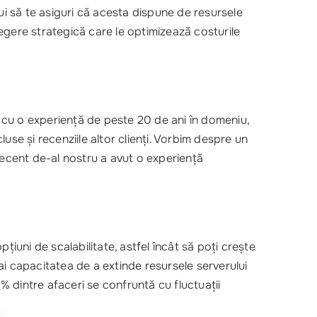
ebui să te asiguri că acesta dispune de resursele
egere strategică care le optimizează costurile
e cu o experiență de peste 20 de ani în domeniu,
cluse și recenziile altor clienți. Vorbim despre un
recent de-al nostru a avut o experiență
pțiuni de scalabilitate, astfel încât să poți crește
 ai capacitatea de a extinde resursele serverului
 dintre afaceri se confruntă cu fluctuații