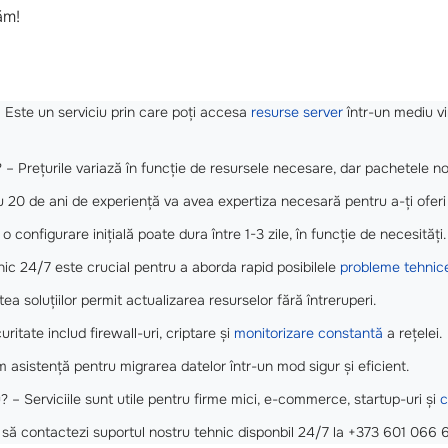
ăm!
– Este un serviciu prin care poți accesa
resurse server
într-un mediu vir
? – Prețurile variază în funcție de resursele necesare, dar pachetele 
20 de ani de experiență va avea expertiza necesară pentru a-ți oferi 
 configurare inițială poate dura între 1-3 zile, în funcție de necesități.
nic 24/7 este crucial pentru a aborda rapid posibilele
probleme tehnic
a soluțiilor permit actualizarea resurselor fără întreruperi.
ritate includ firewall-uri, criptare și
monitorizare constantă
a rețelei.
m asistență pentru migrarea datelor într-un mod sigur și eficient.
? – Serviciile sunt utile pentru firme mici, e-commerce, startup-uri și
c
 să contactezi suportul nostru tehnic disponbil 24/7 la +373 601 066 