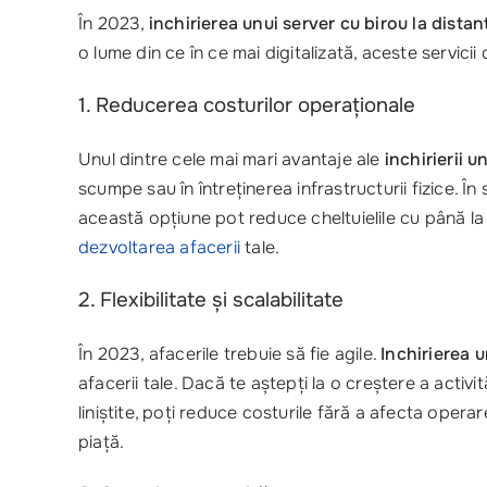
În 2023,
inchirierea unui server cu birou la distan
o lume din ce în ce mai digitalizată, aceste servic
1. Reducerea costurilor operaționale
Unul dintre cele mai mari avantaje ale
inchirierii u
scumpe sau în întreținerea infrastructurii fizice. Î
această opțiune pot reduce cheltuielile cu până la 
dezvoltarea afacerii
tale.
2. Flexibilitate și scalabilitate
În 2023, afacerile trebuie să fie agile.
Inchirierea u
afacerii tale. Dacă te aștepți la o creștere a activi
liniștite, poți reduce costurile fără a afecta oper
piață.