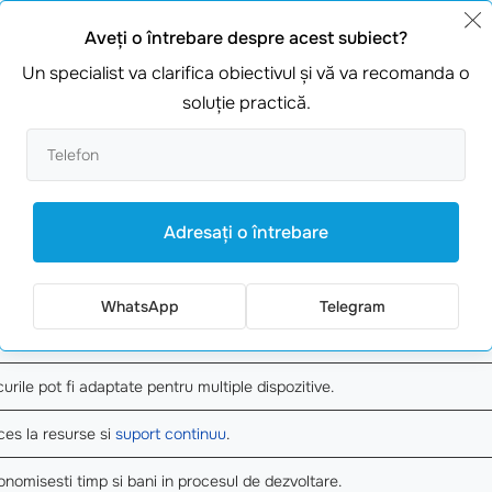
u orice dezvoltator care vrea sa creeze rapid prototipuri si 
Aveţi o întrebare despre acest subiect?
ei noastre sa se concentreze pe creativitate si inovatie.
Un specialist va clarifica obiectivul şi vă va recomanda o
eficii
soluţie practică.
cine poate crea jocuri AR, fara
abilitati tehnice
avansate!
nsformarea unei idei in realitate devine mult mai eficienta.
Adresaţi o întrebare
ibilitati infinite pentru personalizare.
leaga perfect cu alte
instrumente de dezvoltare
.
WhatsApp
Telegram
tele de utilizare devin mai eficiente si rapide.
urile pot fi adaptate pentru multiple dispozitive.
es la resurse si
suport continuu
.
nomisesti timp si bani in procesul de dezvoltare.