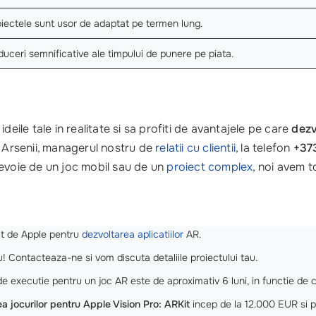
iectele sunt usor de adaptat pe termen lung.
uceri semnificative ale timpului de punere pe piata.
deile tale in realitate si sa profiti de avantajele pe care
dezv
e Arsenii, managerul nostru de
relatii cu clientii
, la telefon
+37
 nevoie de un joc mobil sau de un
proiect complex
, noi avem to
it de Apple pentru
dezvoltarea aplicatiilor
AR.
! Contacteaza-ne si vom discuta detaliile proiectului tau.
 executie pentru un joc AR este de aproximativ 6 luni, in functie de 
a jocurilor pentru Apple Vision Pro: ARKit
incep de la 12.000 EUR si pot