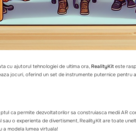
ata cu ajutorul tehnologiei de ultima ora,
RealityKit
este ras
eeaza jocuri, oferind un set de instrumente puternice pentr
aptul ca permite dezvoltatorilor sa construiasca medii AR com
l sau o experienta de divertisment, RealityKit are toate unel
u a modela lumea virtuala!