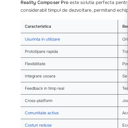
Reality Composer Pro
este solutia perfecta pentr
considerabil timpul de dezvoltare, permitand echip
Caracteristica
Ben
Usurinta in utilizare
Ori
Prototipare rapida
Tra
Flexibilitate
Pos
Integrare usoara
Se 
Feedback in timp real
Tes
Cross-platform
Joc
Comunitate activa
Acc
Costuri reduse
Eco