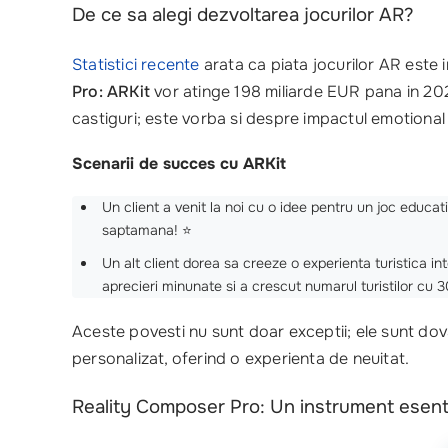
De ce sa alegi dezvoltarea jocurilor AR?
Statistici recente
arata ca piata jocurilor AR este 
Pro: ARKit
vor atinge 198 miliarde EUR pana in 202
castiguri; este vorba si despre impactul emotional 
Scenarii de succes cu ARKit
Un client a venit la noi cu o idee pentru un joc educa
saptamana! ⭐
Un alt client dorea sa creeze o experienta turistica in
aprecieri minunate si a crescut numarul turistilor cu 
Aceste povesti nu sunt doar exceptii; ele sunt dov
personalizat, oferind o experienta de neuitat.
Reality Composer Pro: Un instrument esent