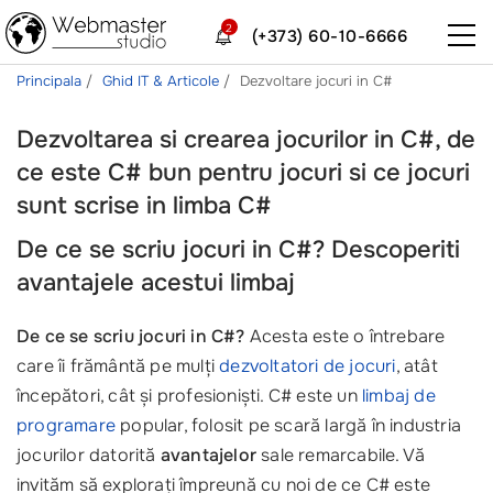
2
(+373) 60-10-6666
Principala
Ghid IT & Articole
Dezvoltare jocuri in C#
Dezvoltarea si crearea jocurilor in C#, de
ce este C# bun pentru jocuri si ce jocuri
sunt scrise in limba C#
De ce se scriu jocuri in C#? Descoperiti
avantajele acestui limbaj
De ce se scriu jocuri in C#?
Acesta este o întrebare
care îi frământă pe mulți
dezvoltatori de jocuri
, atât
începători, cât și profesioniști. C# este un
limbaj de
programare
popular, folosit pe scară largă în industria
jocurilor datorită
avantajelor
sale remarcabile. Vă
invităm să explorați împreună cu noi de ce C# este