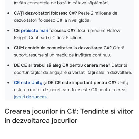
învăța conceptele de bază în câteva săptămâni.
CAȚI dezvoltatori folosesc C#?
Peste 2 milioane de
dezvoltatori folosesc C# la nivel global.
CE
proiecte mari
folosesc C#?
Jocuri precum Hollow
Knight, Cuphead și Cities: Skylines.
CUM contribuie comunitatea la dezvoltarea C#?
Oferă
suport, resurse și un mediu de învățare continuu.
DE CE ar trebui să aleg C# pentru cariera mea?
Datorită
oportunităților de angajare și versatilității sale în dezvoltare.
CE este Unity
și DE CE este important pentru C#?
Unity
este un motor de jocuri care folosește C# pentru a crea
jocuri de succes
.
Crearea jocurilor in C#: Tendinte si viitor
in dezvoltarea jocurilor