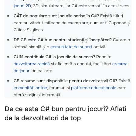
jocuri 2D
, 3D, simulatoare, iar C# este versatil în acest sens.
CÂT de populare sunt jocurile scrise în C#?
Există titluri
care au vândut milioane de exemplare, cum ar fi Cuphead și
Cities: Skylines.
DE CE este C# bun pentru studenți și începători?
C# are o
sintaxă simplă și o
comunitate de suport
activă.
CUM contribuie C# la jocurile de succes?
Permite
dezvoltarea rapidă
și eficientă a codului, facilitând
crearea
de jocuri
de calitate.
CE resurse sunt disponibile pentru dezvoltatorii C#?
Există
comunități online
, forumuri și
platforme educaționale
care
oferă sprijin și informații.
De ce este C# bun pentru jocuri? Aflati
de la dezvoltatori de top