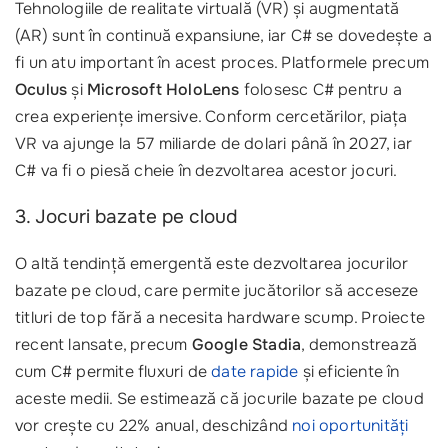
Tehnologiile de realitate virtuală (VR) și augmentată
(AR) sunt în continuă expansiune, iar C# se dovedește a
fi un atu important în acest proces. Platformele precum
Oculus
și
Microsoft HoloLens
folosesc C# pentru a
crea experiențe imersive. Conform cercetărilor, piața
VR va ajunge la 57 miliarde de dolari până în 2027, iar
C# va fi o piesă cheie în dezvoltarea acestor jocuri.
3. Jocuri bazate pe cloud
O altă tendință emergentă este dezvoltarea jocurilor
bazate pe cloud, care permite jucătorilor să acceseze
titluri de top fără a necesita hardware scump. Proiecte
recent lansate, precum
Google Stadia
, demonstrează
cum C# permite fluxuri de
date rapide
și eficiente în
aceste medii. Se estimează că jocurile bazate pe cloud
vor crește cu 22% anual, deschizând
noi oportunități