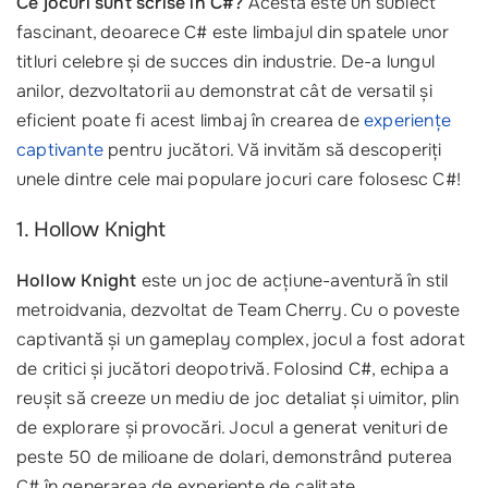
Ce jocuri sunt scrise in C#?
Acesta este un subiect
fascinant, deoarece C# este limbajul din spatele unor
titluri celebre și de succes din industrie. De-a lungul
anilor, dezvoltatorii au demonstrat cât de versatil și
eficient poate fi acest limbaj în crearea de
experiențe
captivante
pentru jucători. Vă invităm să descoperiți
unele dintre cele mai populare jocuri care folosesc C#!
1. Hollow Knight
Hollow Knight
este un joc de acțiune-aventură în stil
metroidvania, dezvoltat de Team Cherry. Cu o poveste
captivantă și un gameplay complex, jocul a fost adorat
de critici și jucători deopotrivă. Folosind C#, echipa a
reușit să creeze un mediu de joc detaliat și uimitor, plin
de explorare și provocări. Jocul a generat venituri de
peste 50 de milioane de dolari, demonstrând puterea
C# în generarea de experiențe de calitate.