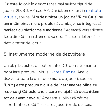
C# este folosit în dezvoltarea mai multor tipuri de
jocuri: 2D, 3D, VR sau AR. Daniel, un expert în
realitate
virtuală
, spune: "
Am dezvoltat un joc de VR cu C# și nu
am întâmpinat nicio problemă. Limbajul se integrează
perfect cu platformele moderne.
" Această versatilitate
face din C# un instrument valoros în arsenalul oricărui
dezvoltator de jocuri.
5. Instrumente moderne de dezvoltare
Un alt plus este compatibilitatea C# cu instrumente
populare precum Unity și
Unreal Engine
. Ana, o
dezvoltatoare la un studio mare de jocuri, spune:
"
Unity este precum o cutie de instrumente plină cu
resurse și C# este cheia care ne ajută să deschidem
tot ce avem nevoie.
" Aceasta subliniază cât de
important este C# în crearea jocurilor de succes.