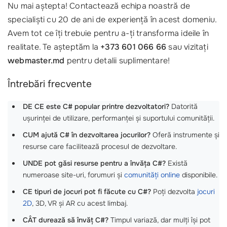
Nu mai aștepta! Contactează echipa noastră de
specialiști cu 20 de ani de experiență în acest domeniu.
Avem tot ce îți trebuie pentru a-ți transforma ideile în
realitate. Te așteptăm la
+373 601 066 66
sau vizitați
webmaster.md
pentru detalii suplimentare!
Întrebări frecvente
DE CE este C# popular printre dezvoltatori?
Datorită
ușurinței de utilizare, performanței și suportului comunității.
CUM ajută C# în dezvoltarea jocurilor?
Oferă instrumente și
resurse care facilitează procesul de dezvoltare.
UNDE pot găsi resurse pentru a învăța C#?
Există
numeroase site-uri, forumuri și
comunități online
disponibile.
CE tipuri de jocuri pot fi făcute cu C#?
Poți dezvolta
jocuri
2D
, 3D, VR și AR cu acest limbaj.
CÂT durează să învăț C#?
Timpul variază, dar mulți își pot