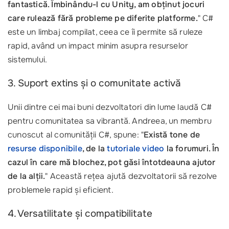
fantastică. Îmbinându-l cu Unity, am obținut jocuri
care rulează fără probleme pe diferite platforme.
" C#
este un limbaj compilat, ceea ce îi permite să ruleze
rapid, având un impact minim asupra resurselor
sistemului.
3. Suport extins și o comunitate activă
Unii dintre cei mai buni dezvoltatori din lume laudă C#
pentru comunitatea sa vibrantă. Andreea, un membru
cunoscut al comunității C#, spune: "
Există tone de
resurse disponibile
, de la
tutoriale video
la forumuri. În
cazul în care mă blochez, pot găsi întotdeauna ajutor
de la alții.
" Această rețea ajută dezvoltatorii să rezolve
problemele rapid și eficient.
4. Versatilitate și compatibilitate