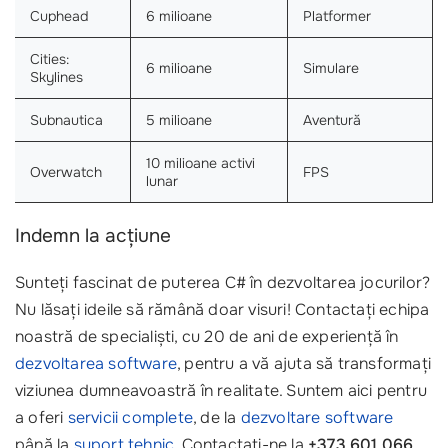
Cuphead
6 milioane
Platformer
Cities:
6 milioane
Simulare
Skylines
Subnautica
5 milioane
Aventură
10 milioane activi
Overwatch
FPS
lunar
Indemn la acțiune
Sunteți fascinat de puterea C# în dezvoltarea jocurilor?
Nu lăsați ideile să rămână doar visuri! Contactați echipa
noastră de specialiști, cu 20 de ani de experiență în
dezvoltarea software
, pentru a vă ajuta să transformați
viziunea dumneavoastră în realitate. Suntem aici pentru
a oferi
servicii complete
, de la
dezvoltare software
până la
suport tehnic
. Contactați-ne la
+373 601 066