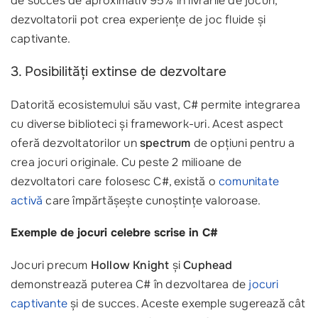
de succes de aproximativ 95% în livrările de jocuri,
dezvoltatorii pot crea experiențe de joc fluide și
captivante.
3. Posibilități extinse de dezvoltare
Datorită ecosistemului său vast, C# permite integrarea
cu diverse biblioteci și framework-uri. Acest aspect
oferă dezvoltatorilor un
spectrum
de opțiuni pentru a
crea jocuri originale. Cu peste 2 milioane de
dezvoltatori care folosesc C#, există o
comunitate
activă
care împărtășește cunoștințe valoroase.
Exemple de jocuri celebre scrise in C#
Jocuri precum
Hollow Knight
și
Cuphead
demonstrează puterea C# în dezvoltarea de
jocuri
captivante
și de succes. Aceste exemple sugerează cât