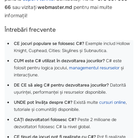
66
sau vizitați
webmaster.md
pentru mai multe
informații!
Întrebări frecvente
CE jocuri populare se folosesc C#?
Exemple includ Hollow
Knight, Cuphead, Cities: Skylines și Subnautica.
CUM este C# utilizat în dezvoltarea jocurilor?
C# este
folosit pentru logica jocului,
managementul resurselor
și
interacțiune.
DE CE să aleg C# pentru dezvoltarea jocurilor?
Datorită
ușurinței, performanței și resurselor disponibile.
UNDE pot învăța despre C#?
Există multe
cursuri online
,
tutoriale și comunități disponibile.
CAȚI dezvoltatori folosesc C#?
Peste 2 milioane de
dezvoltatori folosesc C# la nivel global.
CE tipuri de jocuri pot fi realizate cu C#?
Pot fi realizate