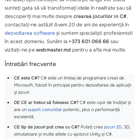
sunteți gata să vă transformați ideile în realitate sau să
descoperiți mai multe despre
crearea jocurilor in C#
,
contactați-ne astăzi! Avem 20 de ani de experiență în
dezvoltarea software
și suntem specialiști profesionisti
în acest domeniu. Sunăm la
+373 601 066 66
sau
vizitați-ne pe
webmaster.md
pentru a afla mai multe.
Întrebări frecvente
CE este C#?
C# este un limbaj de programare creat de
Microsoft, folosit în principal pentru dezvoltarea de aplicații
și jocuri.
DE CE ar trebui să folosesc C#?
C# este ușor de învățat și
are un
suport comunitar
puternic, plus o performanță
excelentă.
CE tip de jocuri pot crea cu C#?
Puteți crea
jocuri 2D
, 3D,
simulatoare și multe altele cu ajutorul Unity și C#.