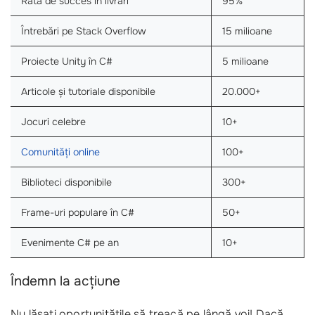
Rata de succes în livrări
95%
Întrebări pe Stack Overflow
15 milioane
Proiecte Unity în C#
5 milioane
Articole și tutoriale disponibile
20.000+
Jocuri celebre
10+
Comunități online
100+
Biblioteci disponibile
300+
Frame-uri populare în C#
50+
Evenimente C# pe an
10+
Îndemn la acțiune
Nu lăsați oportunitățile să treacă pe lângă voi! Dacă