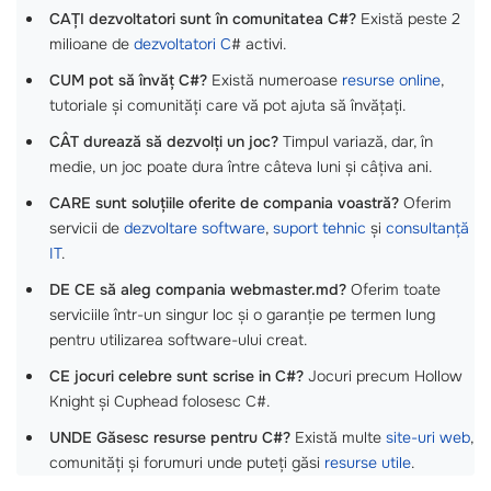
CAȚI dezvoltatori sunt în comunitatea C#?
Există peste 2
milioane de
dezvoltatori C
# activi.
CUM pot să învăț C#?
Există numeroase
resurse online
,
tutoriale și comunități care vă pot ajuta să învățați.
CÂT durează să dezvolți un joc?
Timpul variază, dar, în
medie, un joc poate dura între câteva luni și câțiva ani.
CARE sunt soluțiile oferite de compania voastră?
Oferim
servicii de
dezvoltare software
,
suport tehnic
și
consultanță
IT
.
DE CE să aleg compania webmaster.md?
Oferim toate
serviciile într-un singur loc și o garanție pe termen lung
pentru utilizarea software-ului creat.
CE jocuri celebre sunt scrise in C#?
Jocuri precum Hollow
Knight și Cuphead folosesc C#.
UNDE Găsesc resurse pentru C#?
Există multe
site-uri web
,
comunități și forumuri unde puteți găsi
resurse utile
.