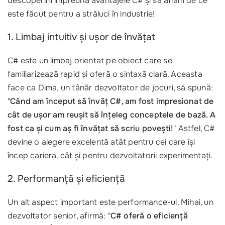
descoperim împreună avantajele C# și să aflăm de ce
este făcut pentru a străluci în industrie!
1. Limbaj intuitiv și ușor de învățat
C# este un limbaj orientat pe obiect care se
familiarizează rapid și oferă o sintaxă clară. Aceasta
face ca Dima, un tânăr dezvoltator de jocuri, să spună:
"
Când am început să învăț C#, am fost impresionat de
cât de ușor am reușit să înțeleg conceptele de bază. A
fost ca și cum aș fi învățat să scriu povești!
" Astfel, C#
devine o alegere excelentă atât pentru cei care își
încep cariera, cât și pentru dezvoltatorii experimentați.
2. Performanță și eficiență
Un alt aspect important este performance-ul. Mihai, un
dezvoltator senior, afirmă: "
C# oferă o eficiență