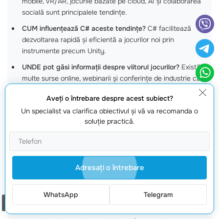
mobile, VR/AR, jocurile bazate pe cloud, AI și colaborarea
socială sunt principalele tendințe.
CUM influențează C# aceste tendințe?
C# facilitează
dezvoltarea rapidă și eficientă a jocurilor noi prin
instrumente precum Unity.
UNDE pot găsi informații despre viitorul jocurilor?
Există
multe surse online, webinarii și conferințe de industrie care
discută despre aceste subiecte.
Aveţi o întrebare despre acest subiect?
CÂT va afecta tehnologia VR/AR dezvoltarea jocurilor?
Se
Un specialist va clarifica obiectivul şi vă va recomanda o
estimează o creștere semnificativă a investițiilor și utilizării
soluţie practică.
acestor tehnologii în jocuri.
CAȚI dezvoltatori folosesc C# în jocurile mobile?
Aproape
50% din dezvoltatorii de
jocuri mobile
folosesc C# prin
Unity.
Adresaţi o întrebare
CE jocuri populare folosesc
inteligența artificială
?
Jocuri
precum
The Last of Us
și
Far Cry
folosesc AI pentru a crea
WhatsApp
Telegram
Comanda un apel
experiențe de joc captivante.