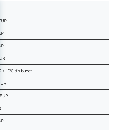
EUR
UR
UR
EUR
 + 10% din buget
EUR
 EUR
R
UR