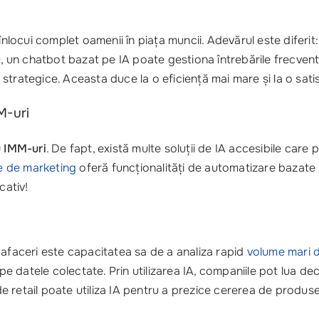
înlocui complet oamenii în piața muncii. Adevărul este diferit
u, un chatbot bazat pe IA poate gestiona întrebările frecvente
trategice. Aceasta duce la o eficiență mai mare și la o satis
M-uri
u IMM-uri
. De fapt, există multe soluții de IA accesibile care 
e de marketing
oferă funcționalități de automatizare bazate p
cativ!
în afaceri este capacitatea sa de a analiza rapid
volume mari 
 pe datele colectate. Prin utilizarea IA, companiile pot lua de
retail poate utiliza IA pentru a prezice cererea de produse p