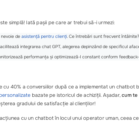
te simplă! Iată pașii pe care ar trebui să-i urmezi:
i nevoie de
asistență pentru clienți
. Ce întrebări sunt frecvent întâlnite
cilitează integrarea chat GPT, alegerea depinzând de specificul afacer
nitorizează performanța și optimizează-l constant conform feedback-ulu
e cu 40% a conversiilor după ce a implementat un chatbot 
personalizate
bazate pe istoricul de achiziții. Așadar,
cum te 
șterea gradului de satisfacție al clienților!
teracțiunea cu un chatbot în locul unui operator uman, ceea c