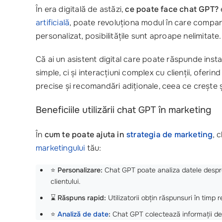
În era digitală de astăzi,
ce poate face chat GPT?
artificială
, poate revoluționa modul în care companii
personalizat, posibilitățile sunt aproape nelimitate.
Că ai un asistent digital care poate răspunde insta
simple, ci și interacțiuni complex cu clienții, oferin
precise și recomandări adiționale, ceea ce crește 
Beneficiile utilizării chat GPT în marketing
În
cum te poate ajuta in
strategia de marketing
, 
marketingului
tău:
⭐
Personalizare:
Chat GPT poate analiza datele despre
clientului.
⌛
Răspuns rapid:
Utilizatorii obțin răspunsuri în timp 
⭐
Analiză de date
:
Chat GPT colectează informații desp