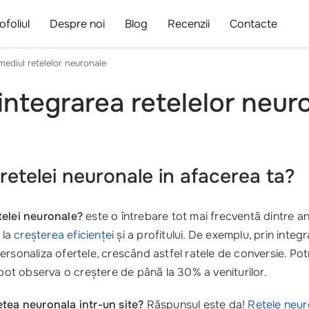
ofoliul
Despre noi
Blog
Recenzii
Contacte
rmediul retelelor neuronale
 integrarea retelelor neur
 retelei neuronale in afacerea ta?
telei neuronale?
este o întrebare tot mai frecventă dintre a
 la
creșterea eficienței
și a profitului. De exemplu, prin integr
rsonaliza ofertele, crescând astfel ratele de conversie. Potr
ot observa o creștere de până la 30% a veniturilor.
etea neuronala intr-un site?
Răspunsul este da!
Retele neur