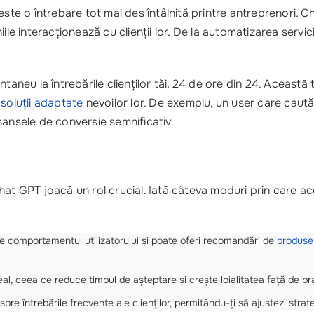
este o întrebare tot mai des întâlnită printre antreprenori. 
le interacționează cu clienții lor. De la automatizarea servic
ntaneu la întrebările clienților tăi, 24 de ore din 24. Aceast
d
soluții adaptate
nevoilor lor. De exemplu, un user care caută
șansele de conversie semnificativ.
chat GPT joacă un rol crucial. Iată câteva moduri prin care 
 comportamentul utilizatorului și poate oferi recomandări de
produse
real, ceea ce reduce timpul de așteptare și crește loialitatea față de br
re întrebările frecvente ale clienților, permitându-ți să ajustezi strat