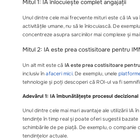
Mitul 1: IA înlocuiește complet angajații
Unul dintre cele mai frecvente mituri este că IA va 
activitățile umane, nu să le înlocuiască. De exempl
concentreze asupra sarcinilor mai complexe și mai s
Mitul 2: IA este prea costisitoare pentru IM
Un alt mit este că
IA este prea costisitoare pentr
inclusiv în
afaceri mici
. De exemplu, unele
platform
tehnologie și poți descoperi că ROI-ul va fi semnifi
Adevărul 1: IA îmbunătățește procesul decizional
Unul dintre cele mai mari avantaje ale utilizării IA 
tendințe în timp real și poate oferi sugestii bazate
schimbările de pe piață. De exemplu, o companie de 
tendințelor actuale.