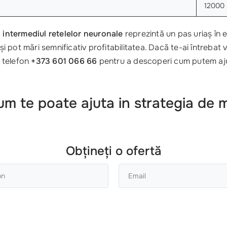
12000
 intermediul retelelor neuronale
reprezintă un pas uriaș în e
își pot mări semnificativ profitabilitatea. Dacă te-ai întreba
a telefon
+373 601 066 66
pentru a descoperi cum putem aju
m te poate ajuta in strategia de 
Obțineți o ofertă