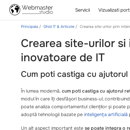
Servicii
Vizualizati port
Principala
Ghid IT & Articole
Crearea site-urilor prin inte
Crearea site-urilor si
inovatoare de IT
Cum poti castiga cu ajutorul
În lumea modernă,
cum poti castiga cu ajutorul re
modul în care îți desfășori business-ul, contribuind
poate analiza comportamentul clienților și poate pe
adoptă tehnologii bazate pe
inteligența artificială
p
Un alt aspect important este
se poate integra o r