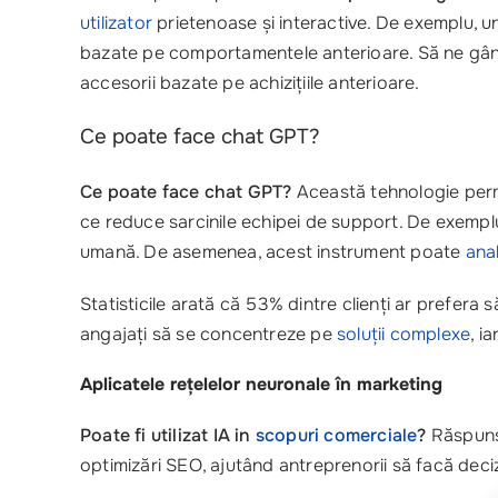
utilizator
prietenoase și interactive. De exemplu, u
bazate pe comportamentele anterioare. Să ne gâ
accesorii bazate pe achizițiile anterioare.
Ce poate face chat GPT?
Ce poate face chat GPT?
Această tehnologie permit
ce reduce sarcinile echipei de support. De exemplu,
umană. De asemenea, acest instrument poate
ana
Statisticile arată că 53% dintre clienți ar prefer
angajați să se concentreze pe
soluții complexe
, i
Aplicatele rețelelor neuronale în marketing
Poate fi utilizat IA in
scopuri comerciale
?
Răspunsu
optimizări SEO, ajutând antreprenorii să facă deci