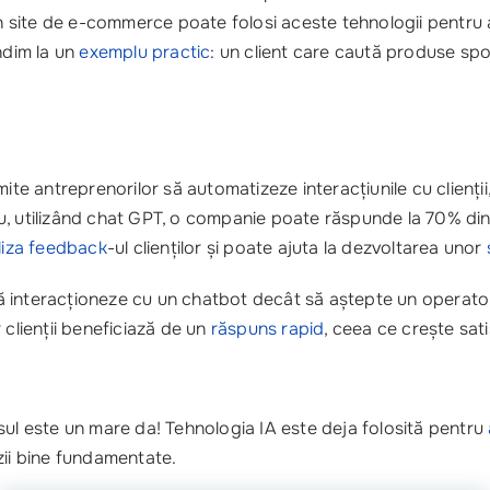
n site de e-commerce poate folosi aceste tehnologii pentru a 
ndim la un
exemplu practic
: un client care caută produse sp
e antreprenorilor să automatizeze interacțiunile cu clienții
 utilizând chat GPT, o companie poate răspunde la 70% dintre
liza feedback
-ul clienților și poate ajuta la dezvoltarea unor
a să interacționeze cu un chatbot decât să aștepte un opera
ar clienții beneficiază de un
răspuns rapid
, ceea ce crește sat
l este un mare da! Tehnologia IA este deja folosită pentru
zii bine fundamentate.