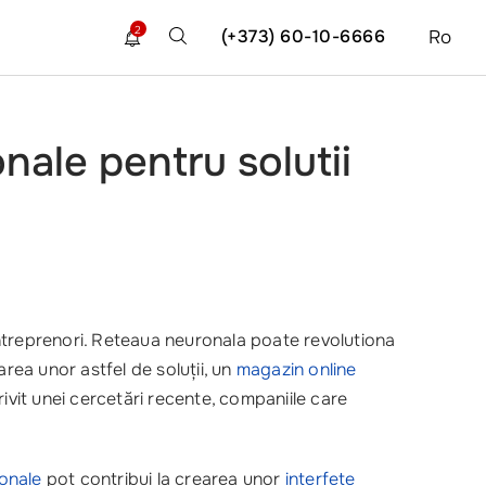
2
(+373) 60-10-6666
Ro
onale pentru solutii
ntreprenori. Reteaua neuronala poate revolutiona
area unor astfel de soluții, un
magazin online
ivit unei cercetări recente, companiile care
onale
pot contribui la crearea unor
interfețe