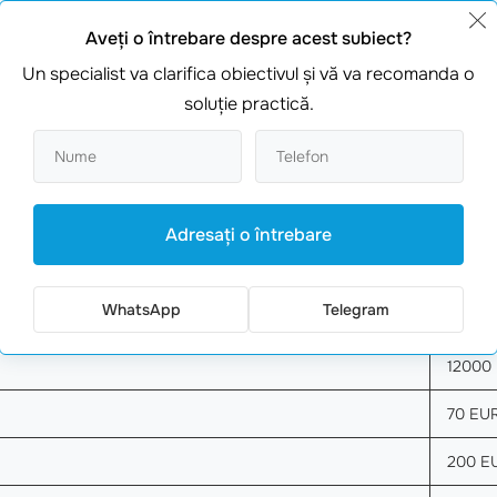
Cost
Aveţi o întrebare despre acest subiect?
Un specialist va clarifica obiectivul şi vă va recomanda o
4500 
soluţie practică.
349 E
359 E
1700 
Adresaţi o întrebare
50 EUR
WhatsApp
Telegram
7500 
12000
70 EU
200 E