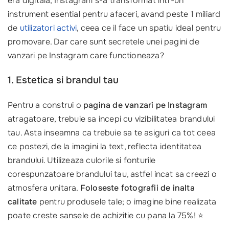
era digitala, Instagram s-a transformat intr-un
instrument esential pentru afaceri, avand peste 1 miliard
de
utilizatori activi
, ceea ce il face un spatiu ideal pentru
promovare. Dar care sunt secretele unei pagini de
vanzari pe Instagram care functioneaza?
1. Estetica si brandul tau
Pentru a construi o
pagina de vanzari pe Instagram
atragatoare, trebuie sa incepi cu vizibilitatea brandului
tau. Asta inseamna ca trebuie sa te asiguri ca tot ceea
ce postezi, de la imagini la text, reflecta identitatea
brandului. Utilizeaza culorile si fonturile
corespunzatoare brandului tau, astfel incat sa creezi o
atmosfera unitara.
Foloseste fotografii de inalta
calitate
pentru produsele tale; o imagine bine realizata
poate creste sansele de achizitie cu pana la 75%! ⭐