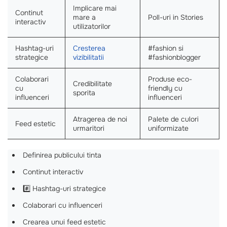
Implicare mai
Continut
mare a
Poll-uri in Stories
interactiv
utilizatorilor
Hashtag-uri
Cresterea
#fashion si
strategice
vizibilitatii
#fashionblogger
Colaborari
Produse eco-
Credibilitate
cu
friendly cu
sporita
influenceri
influenceri
Atragerea de noi
Palete de culori
Feed estetic
urmaritori
uniformizate
Definirea publicului tinta
Continut interactiv
#️⃣ Hashtag-uri strategice
Colaborari cu influenceri
Crearea unui feed estetic