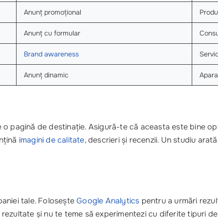
Anunț promoțional
Produ
Anunț cu formular
Consu
Brand awareness
Servic
Anunț dinamic
Apara
 pe o pagină de destinație. Asigură-te că aceasta este bine op
nțină
imagini de calitate
, descrieri și recenzii. Un studiu ara
aniei tale. Folosește
Google Analytics
pentru a urmări rezul
e rezultate și nu te teme să experimentezi cu diferite tipuri d