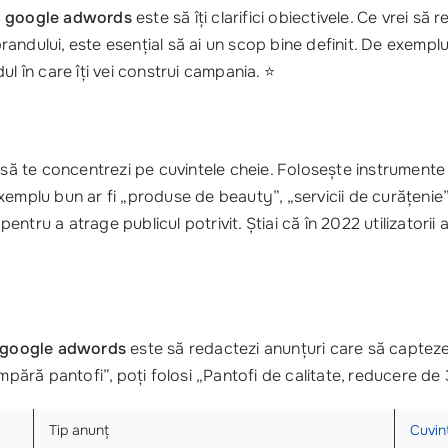
in google adwords
este să îți clarifici obiectivele. Ce vrei să 
randului, este esențial să ai un scop bine definit. De exemplu
ul în care îți vei construi campania. ⭐
te să te concentrezi pe cuvintele cheie. Folosește instrume
xemplu bun ar fi „produse de beauty”, „servicii de curățenie
 pentru a atrage publicul potrivit. Știai că în 2022 utilizator
n google adwords
este să redactezi anunțuri care să capteze 
umpără pantofi”, poți folosi „Pantofi de calitate, reducere de
Tip anunț
Cuvin