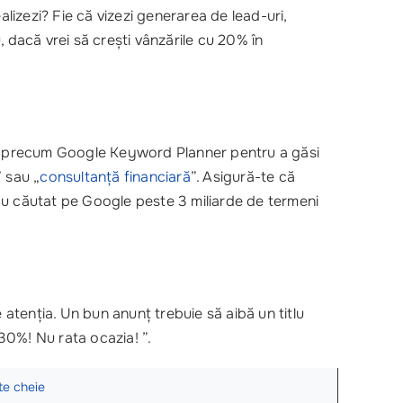
realizezi? Fie că vizezi generarea de lead-uri,
, dacă vrei să crești vânzările cu 20% în
nte precum Google Keyword Planner pentru a găsi
” sau „
consultanță financiară
”. Asigură-te că
ii au căutat pe Google peste 3 miliarde de termeni
atenția. Un bun anunț trebuie să aibă un titlu
 30%! Nu rata ocazia! ”.
te cheie