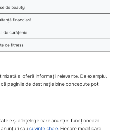
se de beauty
ltanță financiară
ii de curățenie
te de fitness
timizată și oferă informații relevante. De exemplu,
tă că paginile de destinație bine concepute pot
tatele și a înțelege care anunțuri funcționează
e anunțuri sau
cuvinte cheie
. Fiecare modificare