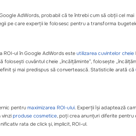
in Google AdWords, probabil că te întrebi cum să obții cel ma
ategii pe care experții le folosesc pentru a transforma bugetel
iza ROI-ul în Google AdWords este
utilizarea cuvintelor cheie
ă folosești cuvântul cheie „încălțăminte”, folosește „încălță
finit și mai predispus să convertească. Statisticile arată că
ernic pentru
maximizarea ROI-ului
. Experții își adaptează cam
 vinzi
produse cosmetice
, poți crea anunțuri diferite pentru
cativ rata de click și, implicit, ROI-ul.