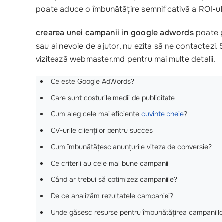
poate aduce o îmbunătățire semnificativă a ROI-ul
crearea unei campanii in google adwords
poate p
sau ai nevoie de ajutor, nu ezita să ne contactezi. 
vizitează webmaster.md pentru mai multe detalii.
Ce este Google AdWords?
Care sunt costurile medii de publicitate
Cum aleg cele mai eficiente
cuvinte cheie
?
CV-urile clienților pentru succes
Cum îmbunătățesc anunțurile viteza de conversie?
Ce criterii au cele mai bune campanii
Când ar trebui să optimizez campaniile?
De ce analizăm rezultatele campaniei?
Unde găsesc resurse pentru îmbunătățirea campaniil