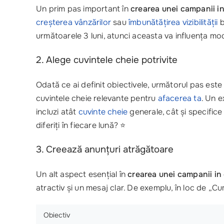
Un prim pas important în
crearea unei campanii 
creșterea vânzărilor
sau
îmbunătățirea vizibilității
b
următoarele 3 luni, atunci aceasta va influența mod
2. Alege cuvintele cheie potrivite
Odată ce ai definit obiectivele, următorul pas es
cuvintele cheie relevante pentru
afacerea ta
. Un e
incluzi atât
cuvinte cheie
generale, cât și specifice
diferiți în fiecare lună? ⭐
3. Creează anunțuri atrăgătoare
Un alt aspect esențial în
crearea unei campanii i
atractiv și un mesaj clar. De exemplu, în loc de „C
Obiectiv