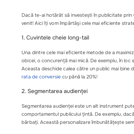
Dacă te-ai hotărât să investești în publicitate pr
venit! Aici îți vom împărtăși cele mai eficiente str
1. Cuvintele cheie long-tail
Una dintre cele mai eficiente metode de a maxim
obicei, o concurență mai mică. De exemplu, în loc s
Aceasta deschide calea către un public mai bine de
rata de conversie
cu până la 20%!
2. Segmentarea audienței
Segmentarea audienței este un alt instrument put
comportamentul publicului țintă. De exemplu, dacă
bărbați. Această personalizare îmbunătățește semnifi