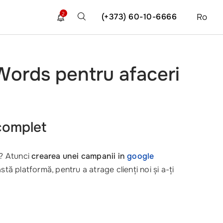
2
(+373) 60-10-6666
Ro
Words pentru afaceri
complet
? Atunci
crearea unei campanii in
google
ă platformă, pentru a atrage clienți noi și a-ți