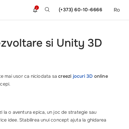
2
(+373) 60-10-6666
Ro
ezvoltare si Unity 3D
ste mai usor ca niciodata sa
creezi
jocuri 3D
online
ncepi.
ezi la o aventura epica, un joc de strategie sau
rice idee. Stabilirea unui concept ajuta la ghidarea