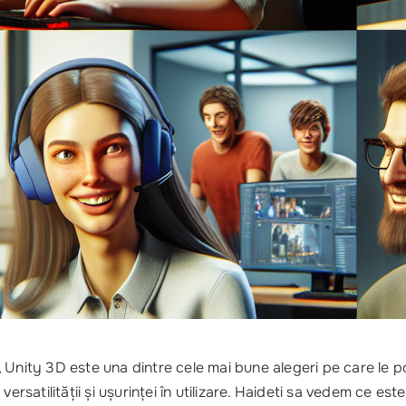
 Unity 3D este una dintre cele mai bune alegeri pe care le po
rsatilității și ușurinței în utilizare. Haideti sa vedem ce este