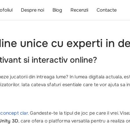
ofoliul
Despre noi
Blog
Recenzii
Contacte
ine unice cu experti in d
vant si interactiv online?
ze jucatorii din intreaga lume? In lumea digitala actuala, e
zatorilor. Iata cateva sfaturi esentiale care te vor ajuta sa i
n
concept clar
. Gandeste-te la tipul de joc pe care il vrei. Vis
Unity 3D
, care ofera o platforma versatila pentru a realiza o