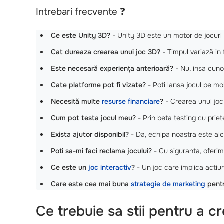
Intrebari frecvente ❓
Ce este Unity 3D?
- Unity 3D este un motor de jocuri p
Cat dureaza crearea unui joc 3D?
- Timpul variază in 
Este necesară experiența anterioară?
- Nu, insa cuno
Cate platforme pot fi vizate?
- Poti lansa jocul pe mo
Necesită multe
resurse financiare
?
- Crearea unui joc 
Cum pot testa jocul meu?
- Prin beta testing cu priet
Exista ajutor disponibil?
- Da, echipa noastra este aici
Poti sa-mi faci reclama jocului?
- Cu siguranta, oferi
Ce este un
joc interactiv
?
- Un joc care implica actiun
Care este cea mai buna
strategie de marketing
pentr
Ce trebuie sa stii pentru a 