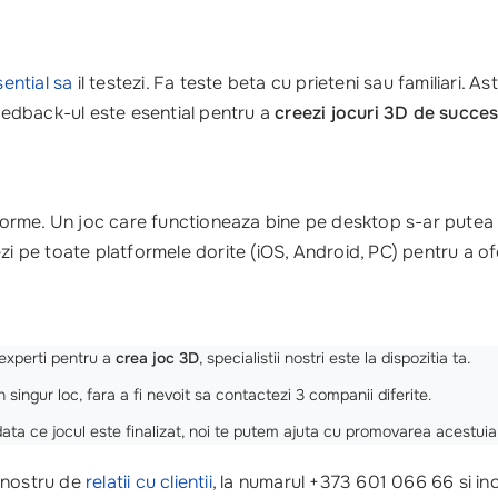
sential sa
il testezi. Fa teste beta cu prieteni sau familiari. A
feedback-ul este esential pentru a
creezi jocuri 3D de succe
tforme. Un joc care functioneaza bine pe desktop s-ar putea s
zi pe toate platformele dorite (iOS, Android, PC) pentru a of
experti pentru a
crea joc 3D
, specialistii nostri este la dispozitia ta.
 singur loc, fara a fi nevoit sa contactezi 3 companii diferite.
data ce jocul este finalizat, noi te putem ajuta cu promovarea acestuia
l nostru de
relatii cu clientii
, la numarul +373 601 066 66 si i