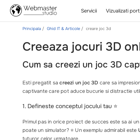
Servicii
Vizualizati port
Principala
Ghid IT & Articole
creare joc 3d
Creeaza jocuri 3D onl
Cum sa creezi un joc 3D capti
Esti pregatit sa
creezi un joc 3D
care sa impresione
captivante care pot aduce bucurie si distractie utili
1. Defineste conceptul jocului tau ⭐
Primul pas in orice proiect de succes este sa ai u
poate un simulator? ⭐ Un exemplu admirabil este
tuturor celor urmatoare.