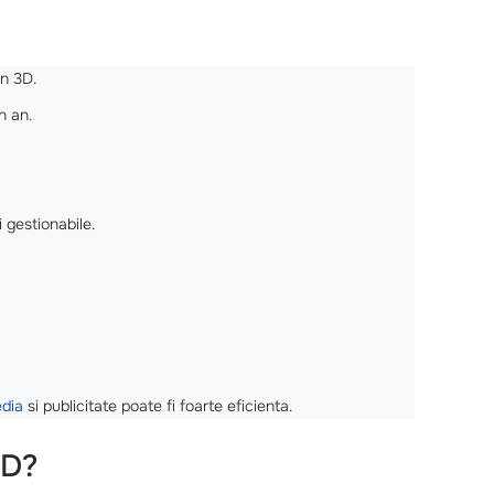
in 3D.
n an.
i gestionabile.
edia
si publicitate poate fi foarte eficienta.
3D?