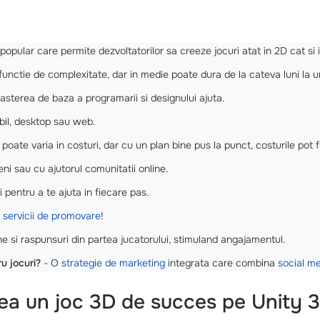
opular care permite dezvoltatorilor sa creeze jocuri atat in 2D cat si 
functie de complexitate, dar in medie poate dura de la cateva luni la u
asterea de baza a programarii si designului ajuta.
bil, desktop sau web.
poate varia in costuri, dar cu un plan bine pus la punct, costurile pot f
eni sau cu ajutorul comunitatii online.
 pentru a te ajuta in fiecare pas.
m
servicii de promovare
!
e si raspunsuri din partea jucatorului, stimuland angajamentul.
u jocuri?
- O
strategie de marketing
integrata care combina
social m
crea un joc 3D de succes pe Unity 