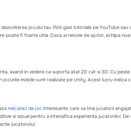
ru dezvoltarea jocului tau. Poti gasi tutoriale pe YouTube s
oate fi foarte utila. Daca ai nevoie de ajutor, echipa noastr
ta, avand in vedere ca suporta atat 2D cat si 3D. Cu peste 1
in jocurile mobile sunt realizate pe Unity. Acest lucru indica c
eaza
mecanici de joc
interesante care sa tina jucatorii angaj
itive si vizual pentru a intensifica experienta jucatorilor. 
ctie jucatorului.