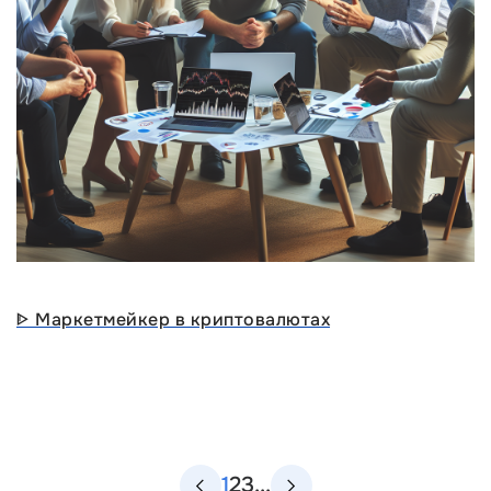
ᐈ Маркетмейкер в криптовалютах
1
2
3
...