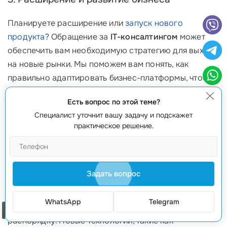
Планируете расширение или
запуск нового
продукта
? Обращение за
IT-консалтингом
может
обеспечить вам необходимую стратегию для выхода
на новые рынки. Мы поможем вам понять, как
правильно адаптировать бизнес-платформы, чтобы
успешно конкурировать на новых горизонтах. В
Есть вопрос по этой теме?
одной из историй наших клиентов, переход на новый
Специалист уточнит вашу задачу и подскажет
рынок состоялся благодаря внедрению системы
практическое решение.
управления, которая позволила снизить затраты и
увеличить скорость реагирования на запросы
клиентов!
Задать вопрос
4. Актуальные тренды и технологии
WhatsApp
Telegram
Забудьте о том, что все идет по прежнему
Заказать звонок
распорядку. Новые технологии, такие как