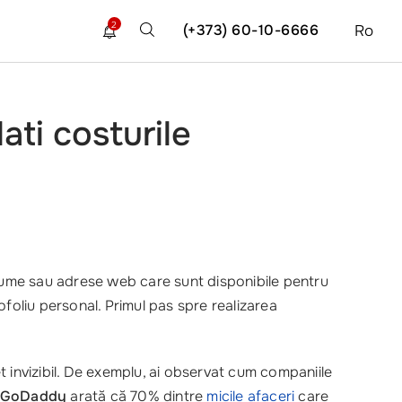
2
(+373) 60-10-6666
Ro
lati costurile
nume sau adrese web care sunt disponibile pentru
foliu personal. Primul pas spre realizarea
let invizibil. De exemplu, ai observat cum companiile
GoDaddy
arată că 70% dintre
micile afaceri
care