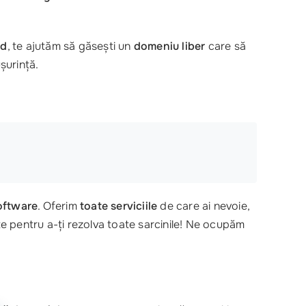
md
, te ajutăm să găsești un
domeniu liber
care să
șurință.
software
. Oferim
toate serviciile
de care ai nevoie,
ite pentru a-ți rezolva toate sarcinile! Ne ocupăm