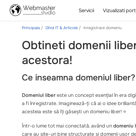
Servicii
Vizualizati port
Principala
Ghid IT & Articole
Inregistrare domeniu
Obtineti domenii liber,
acestora!
Ce inseamna domeniul liber? 
Domeniul liber
este un concept esențial în era digi
a fi înregistrate. Imaginează-ți că ai o idee brillia
acesteia este să îți găsești un domeniu liber! ⭐
Într-o lume tot mai conectată, având un
domeniu l
care au site-uri bine structurate și domenii ușor d