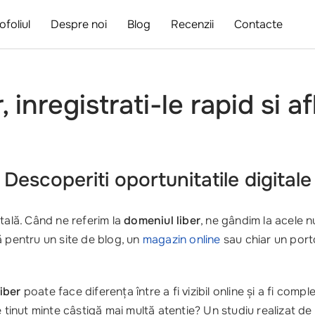
ofoliul
Despre noi
Blog
Recenzii
Contacte
 inregistrati-le rapid si af
Descoperiti oportunitatile digitale
tală. Când ne referim la
domeniul liber
, ne gândim la acele 
ntă pentru un site de blog, un
magazin online
sau chiar un porto
iber
poate face diferența între a fi vizibil online și a fi comp
e ținut minte câștigă mai multă atenție? Un studiu realizat de