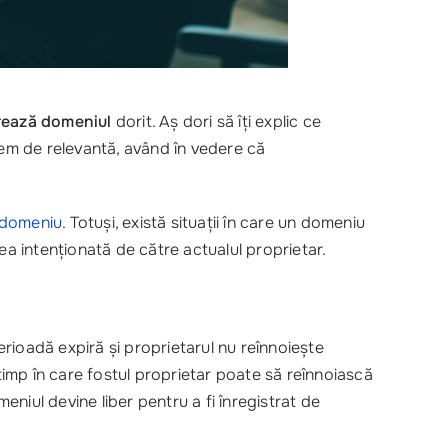
rează domeniul
dorit. Aș dori să îți explic ce
rem de relevantă, având în vedere că
 domeniu
. Totuși, există situații în care un domeniu
ea intenționată de către actualul proprietar.
rioadă expiră și proprietarul nu reînnoiește
 timp în care fostul proprietar poate să reînnoiască
eniul devine liber pentru a fi înregistrat de