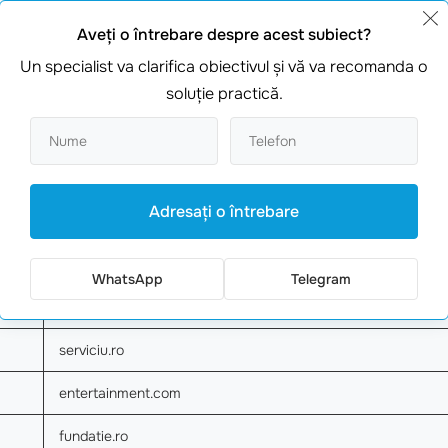
t,
cum să-ți înregistrezi propriul domeniu
sau ce să faci
da
lienții
,
Arsenii
, îți va răspunde cu plăcere, oferindu-ți sfatur
Aveţi o întrebare despre acest subiect?
ransforma visul tău digital în realitate!
Un specialist va clarifica obiectivul şi vă va recomanda o
soluţie practică.
Exemplu
exemplublog.ro
exempluprezentare.com
Adresaţi o întrebare
exemplumarche.com
expert.ro
WhatsApp
Telegram
invata.com
serviciu.ro
entertainment.com
fundatie.ro