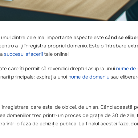
, unul dintre cele mai importante aspecte este
când se elibe
pentru a-ți înregistra propriul domeniu. Este o întrebare ext
ța
succesul afacerii
tale online!
te care îți permit să revendici dreptul asupra unui
nume de
arii principale: expirația unui
nume de domeniu
sau eliberar
nregistrare, care este, de obicei, de un an. Când această pe
tea domeniilor trec printr-un proces de grație de 30 de zile,
 într-o fază de achiziție publică. La finalul acestei faze, dom