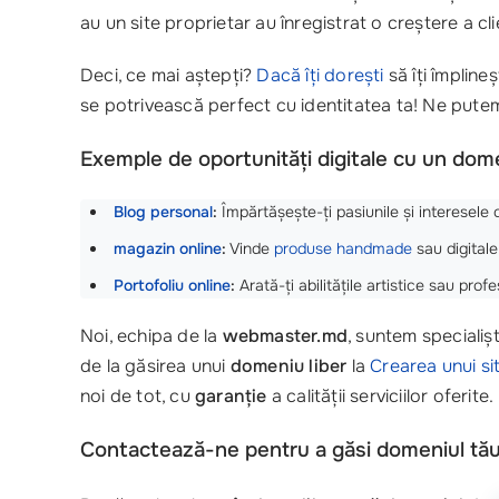
au un site proprietar au înregistrat o creștere a clien
Deci, ce mai aștepți?
Dacă îți dorești
să îți împlineș
se potrivească perfect cu identitatea ta! Ne putem a
Exemple de oportunități digitale cu un dome
Blog personal
:
Împărtășește-ți pasiunile și interesele 
magazin online
:
Vinde
produse handmade
sau digitale
Portofoliu online
:
Arată-ți abilitățile artistice sau prof
Noi, echipa de la
webmaster.md
, suntem specialiș
de la găsirea unui
domeniu liber
la
Crearea unui
si
noi de tot, cu
garanție
a calității serviciilor oferite.
Contactează-ne pentru a găsi domeniul tău 