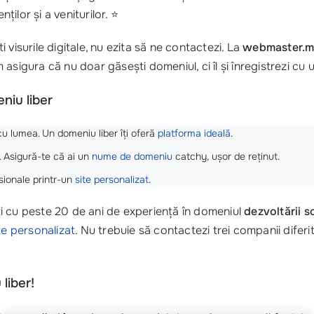
ților și a veniturilor. ⭐
ti visurile digitale, nu ezita să ne contactezi. La
webmaster.
sigura că nu doar găsești domeniul, ci îl și înregistrezi cu u
niu liber
cu lumea. Un domeniu liber îți oferă
platforma ideală
.
. Asigură-te că ai un
nume de domeniu
catchy, ușor de reținut.
esionale printr-un
site personalizat
.
ti cu peste 20 de ani de experiență în domeniul
dezvoltării 
te personalizat
. Nu trebuie să contactezi trei companii difer
liber!