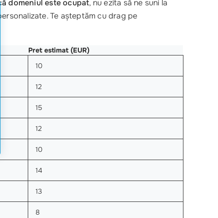
că domeniul este ocupat
, nu ezita să ne suni la
i personalizate. Te așteptăm cu drag pe
Pret estimat (EUR)
10
12
15
12
10
14
13
8