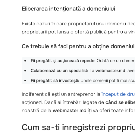
Eliberarea intenționată a domeniului
Există cazuri în care proprietarul unui domeniu decid
proprietarii pot lansa o ofertă publică pentru a vi
Ce trebuie să faci pentru a obține domeniul
Fii pregătit și acționează repede:
Odată ce un domeniu d
Colaborează cu un specialist:
La
webmaster.md
, ave
Fii pregătit să investești:
Unele domenii pot fi mai scum
Indiferent că ești un antreprenor la
început de dr
acționezi. Dacă ai întrebări legate de
când se elib
noastră de la
webmaster.md
îți va oferi toate inf
Cum sa-ti inregistrezi propr