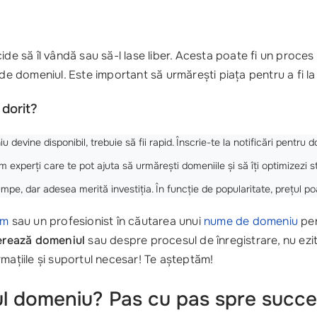
e să îl vândă sau să-l lase liber. Acesta poate fi un proces fo
nde domeniul. Este important să urmărești piața pentru a fi la
 dorit?
evine disponibil, trebuie să fii rapid. Înscrie-te la notificări pentru do
m experți care te pot ajuta să urmărești domeniile și să îți optimizezi 
pe, dar adesea merită investiția. În funcție de popularitate, prețul po
um
sau un profesionist în căutarea unui
nume de domeniu
per
erează domeniul
sau despre procesul de înregistrare, nu ezi
ormațiile și suportul necesar! Te așteptăm!
iul domeniu? Pas cu pas spre succ