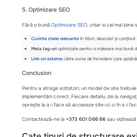
5. Optimizare SEO
Fără o bună
Optimizare SEO
, chiar si cel mai bin
Cuvinte cheie relevante
în titluri, descrieri și conținut.
Meta tag-uri
optimizate pentru o indexare mai bună d
Link-uri externe
către surse de încredere care sprijină 
Conclusion
Pentru a atrage vizitatori, un model de site trebui
implementăm corect. Fiecare detaliu, de la navigație 
oprește la a-i face să acceseze site-ul, ci în a-i fac
Contactează-ne la
+373 601 066 66
sau vizitează
Cate tipuri de structurare e