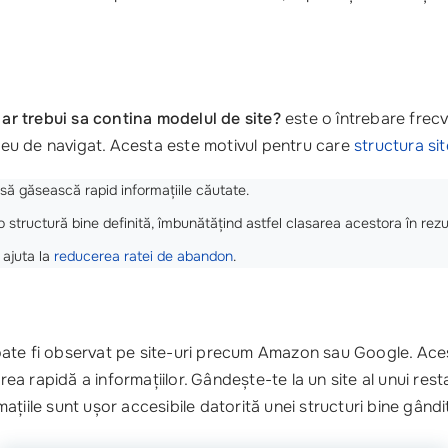
 ar trebui sa contina modelul de site?
este o întrebare frecve
 greu de navigat. Acesta este motivul pentru care
structura sit
 să găsească rapid informațiile căutate.
structură bine definită, îmbunătățind astfel clasarea acestora în rezul
ajuta la
reducerea ratei de abandon
.
te fi observat pe site-uri precum Amazon sau Google. Aceste 
rea rapidă a informațiilor. Gândește-te la un site al unui resta
iile sunt ușor accesibile datorită unei structuri bine gândite,