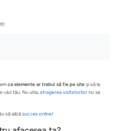
ți:
egem
ce elemente ar trebui să fie pe site
și să le
e-ului tău. Nu uita,
atragerea vizitatorilor
nu se
ău să aibă
succes online
!
tru afacerea ta?