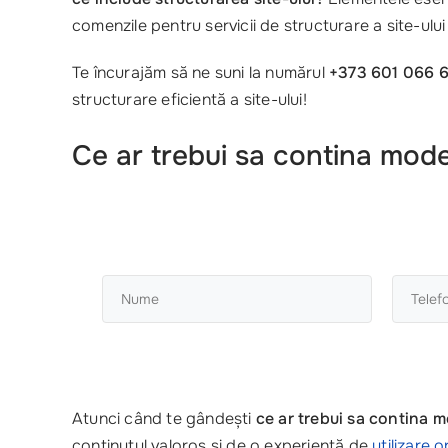
comenzile pentru servicii de structurare a site-ului s
Te încurajăm să ne suni la numărul
+373 601 066 
structurare eficientă a site-ului!
Ce ar trebui sa contina model
Atunci când te gândești
ce ar trebui sa contina m
conținutul valoros și de o experiență de
utilizare 