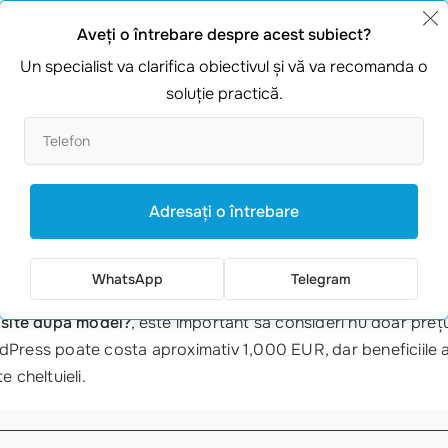
Aveţi o întrebare despre acest subiect?
, iar alegerea uneia depinde de natura afacerii tale. Iată câte
Un specialist va clarifica obiectivul şi vă va recomanda o
soluţie practică.
ză pagini principale și subpagini.
plă.
zatorilor să navigheze liber.
cerea ta
, pune-te în locul utilizatorului. Ce informații caută? 
Adresaţi o întrebare
WhatsApp
Telegram
 site dupa model?
, este important să consideri nu doar prețu
Press poate costa aproximativ 1,000 EUR, dar beneficiile a
 cheltuieli.