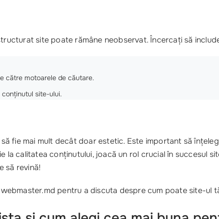
e structurat site poate rămâne neobservat. Încercați să include
e către motoarele de căutare.
conținutul site-ului.
e să fie mai mult decât doar estetic. Este important să înțel
la calitatea conținutului, joacă un rol crucial în succesul sit
e să revină!
 webmaster.md pentru a discuta despre cum poate site-ul t
xista si cum alegi cea mai buna pen