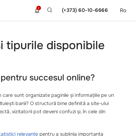
2
(+373) 60-10-6666
Ro
 tipurile disponibile
 pentru succesul online?
n care sunt organizate paginile și informațiile pe un
uiești banii? O structură bine definită a site-ului
tă, vizitatorii pot deveni confuzi și, în cele din
tatistici relevante
pentru a sublinia importanța