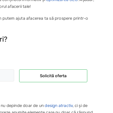
rul afacerii tale!
 putem ajuta afacerea ta să prospere printr-o
ri?
Solicită oferta
nu depinde doar de un
design atractiv
, ci și de
orporeze anumite elemente care nu doar că răspund