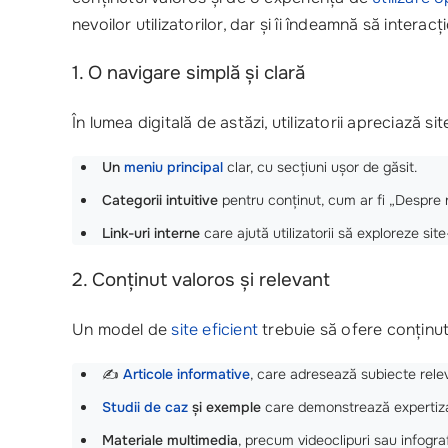
nevoilor utilizatorilor, dar și îi îndeamnă să interac
1. O navigare simplă și clară
În lumea digitală de astăzi, utilizatorii apreciază s
Un
meniu principal
clar, cu secțiuni ușor de găsit.
Categorii intuitive
pentru conținut, cum ar fi „Despre no
Link-uri interne
care ajută utilizatorii să exploreze site-
2. Conținut valoros și relevant
Un model de
site eficient
trebuie să ofere conținut c
✍️
Articole informative
, care adresează subiecte relev
Studii de caz
și exemple
care demonstrează expertiza și
Materiale multimedia
, precum videoclipuri sau infograf