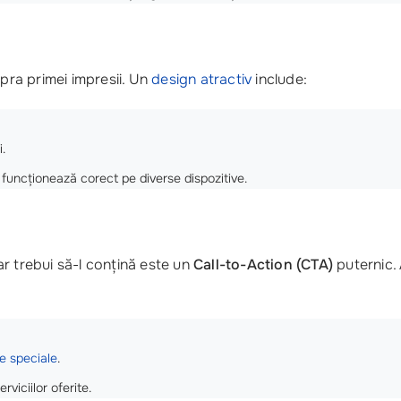
upra primei impresii. Un
design atractiv
include:
.
i funcționează corect pe diverse dispozitive.
r trebui să-l conțină este un
Call-to-Action (CTA)
puternic.
e speciale
.
viciilor oferite.