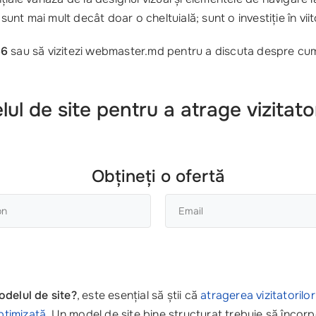
unt mai mult decât doar o cheltuială; sunt o investiție în viito
66
sau să vizitezi webmaster.md pentru a discuta despre cum
ul de site pentru a atrage vizitato
Obțineți o ofertă
odelul de site?
, este esențial să știi că
atragerea vizitatorilor
optimizată
. Un model de site bine structurat trebuie să înc