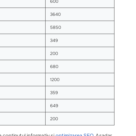
600
3640
5850
349
200
680
1200
359
649
200
a conținutul informativ și
optimizarea SEO
. Așadar,