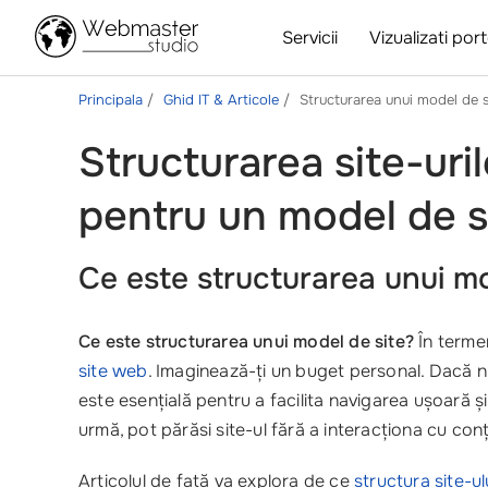
Servicii
Vizualizati port
Principala
Ghid IT & Articole
Structurarea unui model de s
Structurarea site-uril
pentru un model de si
Ce este structurarea unui mo
Ce este structurarea unui model de site?
În termen
site web
. Imaginează-ți un buget personal. Dacă nu a
este esențială pentru a facilita navigarea ușoară ș
urmă, pot părăsi site-ul fără a interacționa cu conți
Articolul de față va explora de ce
structura site-ul