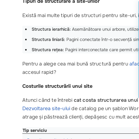
Tipuri de structurare a site-urilor
Există mai multe tipuri de structuri pentru site-uri
Structura ierarhică:
Asemănătoare unui arbore, utilizea
Structura liniară:
Pagini conectate într-o secvență sim
Structura rețea:
Pagini interconectate care permit utili
Pentru a alege cea mai bună structură pentru
afa
accesul rapid?
Costurile structurării unui site
Atunci când te întrebi
cat costa structurarea unui
Dezvoltarea site-ului
de catalog pe un șablon Word
atrage și păstrează clienți, depășesc cu mult aceste
Tip serviciu