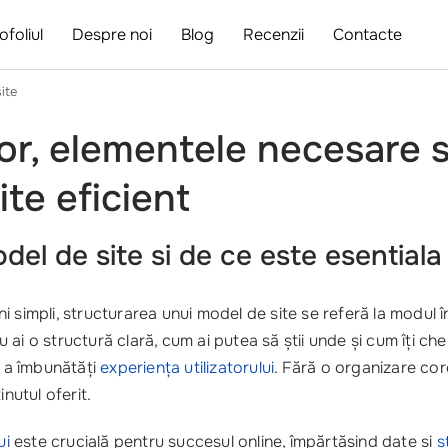
ofoliul
Despre noi
Blog
Recenzii
Contacte
ite
or, elementele necesare si
te eficient
del de site si de ce este esentiala
i simpli, structurarea unui model de site se referă la modul î
i o structură clară, cum ai putea să știi unde și cum îți chelt
i a îmbunătăți
experiența utilizatorului
. Fără o organizare corec
nutul oferit.
ui
este crucială pentru succesul online, împărtășind date și
s