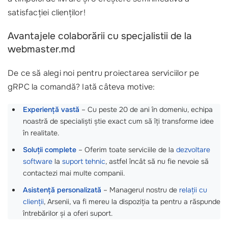
satisfacției clienților!
Avantajele colaborării cu specjalistii de la
webmaster.md
De ce să alegi noi pentru proiectarea serviciilor pe
gRPC la comandă? Iată câteva motive:
Experiență vastă
– Cu peste 20 de ani în domeniu, echipa
noastră de specialiști știe exact cum să îți transforme idee
în realitate.
Soluții complete
– Oferim toate serviciile de la
dezvoltare
software
la
suport tehnic
, astfel încât să nu fie nevoie să
contactezi mai multe companii.
Asistență personalizată
– Managerul nostru de
relații cu
clienții
, Arsenii, va fi mereu la dispoziția ta pentru a răspunde
întrebărilor și a oferi suport.