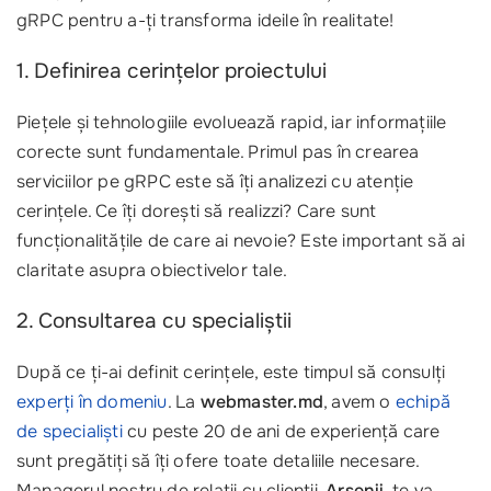
gRPC pentru a-ți transforma ideile în realitate!
1. Definirea cerințelor proiectului
Piețele și tehnologiile evoluează rapid, iar informațiile
corecte sunt fundamentale. Primul pas în crearea
serviciilor pe gRPC este să îți analizezi cu atenție
cerințele. Ce îți dorești să realizzi? Care sunt
funcționalitățile de care ai nevoie? Este important să ai
claritate asupra obiectivelor tale.
2. Consultarea cu specialiștii
După ce ți-ai definit cerințele, este timpul să consulți
experți în domeniu
. La
webmaster.md
, avem o
echipă
de specialiști
cu peste 20 de ani de experiență care
sunt pregătiți să îți ofere toate detaliile necesare.
Managerul nostru de relații cu clienții,
Arsenii
, te va