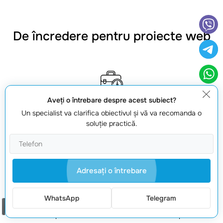
De încredere pentru proiecte web
Aveţi o întrebare despre acest subiect?
Experiență confirmată
Un specialist va clarifica obiectivul şi vă va recomanda o
soluţie practică.
Lucrăm din 2008 și livrăm proiecte stabile, cu proces clar și
suport după lansare.
Adresaţi o întrebare
Portofoliu real
WhatsApp
Telegram
Comanda un apel
Peste 150 de proiecte finalizate: de la site-uri simple la