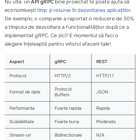
Nu uita: un
API gRPC
bine proiectat te poate ajuta să
economisești
timp și resurse
în
dezvoltarea aplicațiilor
.
De exemplu, o companie a raportat o reducere de 30%
a timpului de dezvoltare a funcționalităților după ce a
implementat gRPC. Ce zici? E momentul să faci o
alegere înțeleaptă pentru viitorul afacerii tale!
Aspect
gRPC
REST
Protocol
HTTP/2
HTTP/1.1
Protocol
Format de date
JSON
Buffers
Performanta
Foarte rapida
Rapida
Scalabilitate
Foarte buna
Moderata
Stream-uri
Bidirectionale
N/A