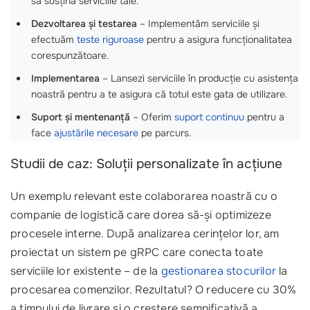
să susțină serviciile tale.
Dezvoltarea și testarea
– Implementăm serviciile și
efectuăm
teste riguroase
pentru a asigura funcționalitatea
corespunzătoare.
Implementarea
– Lansezi serviciile în producție cu asistența
noastră pentru a te asigura că totul este gata de utilizare.
Suport și mentenanță
– Oferim
suport continuu
pentru a
face
ajustările necesare
pe parcurs.
Studii de caz: Soluții personalizate în acțiune
Un exemplu relevant este colaborarea noastră cu o
companie de logistică care dorea să-și optimizeze
procesele interne. După analizarea cerințelor lor, am
proiectat un sistem pe gRPC care conecta toate
serviciile lor existente – de la
gestionarea stocurilor
la
procesarea comenzilor. Rezultatul? O reducere cu 30%
a timpului de livrare și o creștere semnificativă a