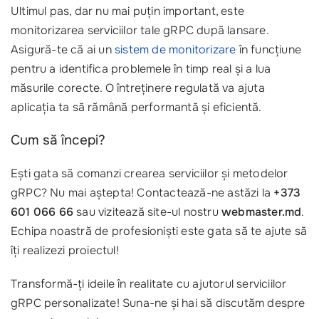
Ultimul pas, dar nu mai puțin important, este
monitorizarea serviciilor tale gRPC după lansare.
Asigură-te că ai un
sistem de monitorizare
în funcțiune
pentru a identifica problemele în timp real și a lua
măsurile corecte. O întreținere regulată va ajuta
aplicația ta să rămână performantă și eficientă.
Cum să începi?
Ești gata să comanzi crearea serviciilor și metodelor
gRPC? Nu mai aștepta! Contactează-ne astăzi la
+373
601 066 66
sau vizitează site-ul nostru
webmaster.md
.
Echipa noastră de profesioniști este gata să te ajute să
îți realizezi proiectul! ‍
Transformă-ți ideile în realitate cu ajutorul serviciilor
gRPC personalizate! Suna-ne și hai să discutăm despre