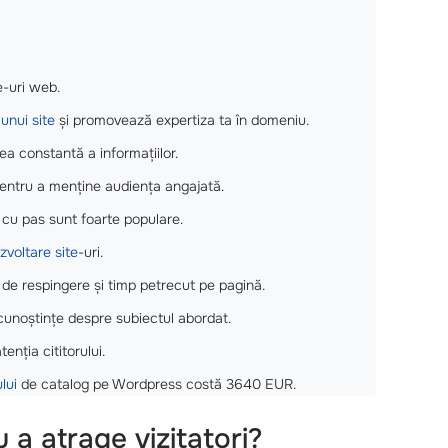
e-uri web.
unui site
și promovează expertiza ta în domeniu.
ea constantă a informațiilor.
ntru a menține audiența angajată.
s cu pas sunt foarte populare.
zvoltare site
-uri.
 de respingere și timp petrecut pe pagină.
 cunoștințe despre subiectul abordat.
enția cititorului.
lui
de catalog pe Wordpress costă 3640 EUR.
u a atrage vizitatori?