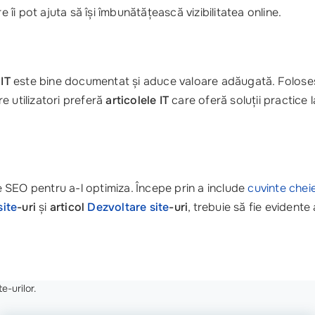
e îi pot ajuta să își îmbunătățească vizibilitatea online.
 IT
este bine documentat și aduce valoare adăugată. Folose
e utilizatori preferă
articolele IT
care oferă soluții practice l
de SEO pentru a-l optimiza. Începe prin a include
cuvinte chei
site
-uri
și
articol
Dezvoltare site
-uri
, trebuie să fie evidente 
e-urilor.