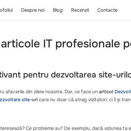
ofoliul
Despre noi
Blog
Recenzii
Contacte
 articole IT profesionale 
ivant pentru dezvoltarea site-uril
u afacerile din zilele noastre. Dar, ce face un
articol
Dezvolt
ezvoltare site
-uri
care nu doar că atrag vizitatori, ci îi și tr
i interesează? Ce probleme au? De exemplu, dacă viziunea ta e