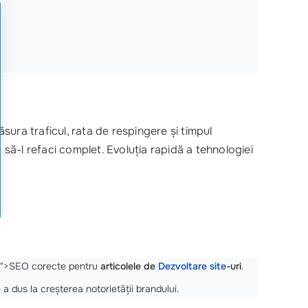
sura traficul, rata de respingere și timpul
 să-l refaci complet. Evoluția rapidă a tehnologiei
ev/">SEO corecte pentru
articolele de
Dezvoltare site
-uri
.
e a dus la creșterea notorietății brandului.