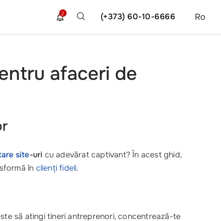
2
(+373) 60-10-6666
Ro
pentru afaceri de
or
are site
-uri
cu adevărat captivant? În acest ghid,
ansformă în
clienți fideli
.
ste să atingi tineri antreprenori, concentrează-te