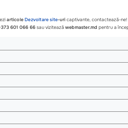
eezi
articole
Dezvoltare site
-uri
captivante, contactează-ne! 
+373 601 066 66
sau vizitează
webmaster.md
pentru a înce