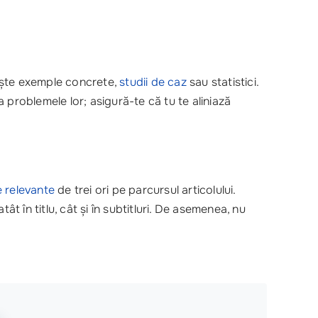
ște exemple concrete,
studii de caz
sau statistici.
a problemele lor; asigură-te că tu te aliniază
e relevante
de trei ori pe parcursul articolului.
atât în titlu, cât și în subtitluri. De asemenea, nu