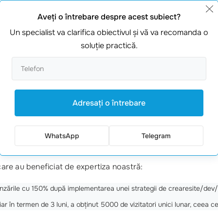
Aveţi o întrebare despre acest subiect?
e
.
Un specialist va clarifica obiectivul şi vă va recomanda o
soluţie practică.
rmanța acestuia. Folosește
instrumente de analiză
pentru a mă
Adresaţi o întrebare
u performează, nu ezita să-l actualizezi cu informații noi sau
WhatsApp
Telegram
 care au beneficiat de expertiza noastră:
vânzările cu 150% după implementarea unei strategii de crearesite/d
 iar în termen de 3 luni, a obținut 5000 de vizitatori unici lunar, ceea c