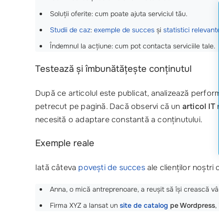
Soluții oferite: cum poate ajuta serviciul tău.
Studii de caz
:
exemple de succes
și
statistici relevant
Îndemnul la acțiune: cum pot contacta serviciile tale.
Testează și îmbunătățește conținutul
După ce articolul este publicat, analizează perfo
petrecut pe pagină. Dacă observi că un
articol IT
n
necesită o adaptare constantă a conținutului.
Exemple reale
Iată câteva
povești de succes
ale clienților noștri
Anna, o mică antreprenoare, a reușit să își crească 
Firma XYZ a lansat un
site de catalog
pe Wordpress
,