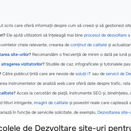
t scris care oferă informații despre cum să creezi și să gestionezi sit
uri?
Ele ajută utilizatorii să înțeleagă mai bine
procesul de dezvoltare a 
cuvintelor cheie relevante, crearea de
conținut de calitate
și actualizar
area site-urilor
?
Recomandăm o frecvență de minim o dată pe lună pe
u
atragerea vizitatorilor
?
Studiile de caz, infograficele și tutorialele pa
?
Către publicul țintă care are nevoie de
soluții IT
sau de
servicii de
De
zarea instrumentelor de analiză web care oferă date despre trafic, rata
calitate
?
Acces la cercetări de piață, instrumente SEO și, bineînțeles,
 titluri intrigante,
imagini de calitate
și povestiri reale care captează at
ariază în funcție de serviciile solicitate, de exemplu,
Dezvoltarea site-u
colele de Dezvoltare site-uri pentr