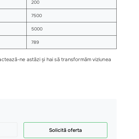
200
7500
5000
789
ntactează-ne astăzi și hai să transformăm viziunea
Solicită oferta