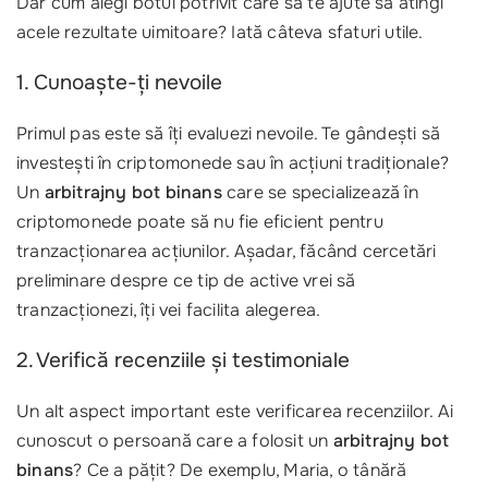
Dar cum alegi botul potrivit care să te ajute să atingi
acele rezultate uimitoare? Iată câteva sfaturi utile.
1. Cunoaște-ți nevoile
Primul pas este să îți evaluezi nevoile. Te gândești să
investești în criptomonede sau în acțiuni tradiționale?
Un
arbitrajny bot binans
care se specializează în
criptomonede poate să nu fie eficient pentru
tranzacționarea acțiunilor. Așadar, făcând cercetări
preliminare despre ce tip de active vrei să
tranzacționezi, îți vei facilita alegerea.
2. Verifică recenziile și testimoniale
Un alt aspect important este verificarea recenziilor. Ai
cunoscut o persoană care a folosit un
arbitrajny bot
binans
? Ce a pățit? De exemplu, Maria, o tânără