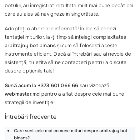
botului, au înregistrat rezultate mult mai bune decât cei
care au ales să navigheze în singurătate.
Adoptați o abordare informată! În loc să cedezi
tentației miturilor, ia-ți timp să înțelegi complexitatea
arbitrajny bot binans
și cum să folosești aceste
instrumente eficient. Dacă ai întrebări sau ai nevoie de
asistență, nu ezita să ne contactezi pentru a discuta
despre opțiunile tale!
Sună acum la +373 601 066 66
sau vizitează
webmaster.md
pentru a aflat despre cele mai bune
strategii de investiție!
Întrebări frecvente
Care sunt cele mai comune mituri despre arbitrajny bot
binans?