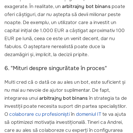
exagerate. În realitate, un
arbitrajny bot binans
poate
oferi câștiguri, dar nu aștepta să devii milionar peste
noapte. De exemplu, un utilizator care a investit un
capital inițial de 1.000 EUR a câștigat aproximativ 100
EUR pe lună, ceea ce este un venit decent, dar nu
fabulos. O așteptare nerealistă poate duce la
dezamăgiri și, implicit, la decizii pripite.
6. "Mituri despre singurătate în proces"
Multi cred că o dată ce au ales un bot, este suficient și
nu mai au nevoie de ajutor suplimentar. De fapt,
integrarea unui
arbitrajny bot binans
în strategia ta de
investiții poate necesita suport din partea specialiștilor.
O
colaborare cu profesioniști
în
domeniul IT
te va ajuta
să optimizezi motivația investițională. Tineri ca Andrei,
care au ales să colaboreze cu experți în configurarea