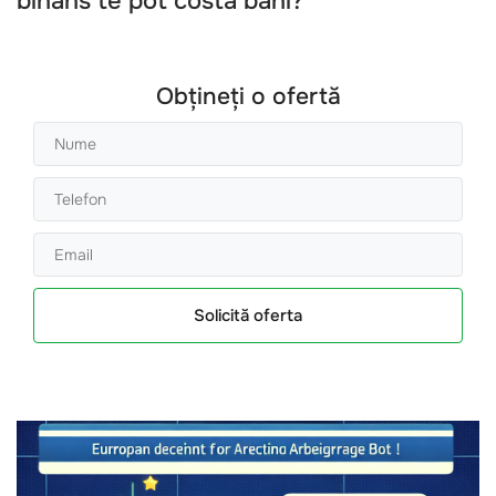
binans
te pot costa bani?
Obțineți o ofertă
Solicită oferta