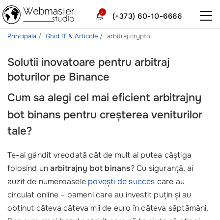
2
(+373) 60-10-6666
Principala
Ghid IT & Articole
arbitraj crypto
Solutii inovatoare pentru arbitraj
boturilor pe Binance
Cum sa alegi cel mai eficient
arbitrajny
bot binans
pentru creșterea veniturilor
tale?
Te-ai gândit vreodată cât de mult ai putea câștiga
folosind un
arbitrajny bot binans
? Cu siguranță, ai
auzit de numeroasele
povești de succes
care au
circulat online – oameni care au investit puțin și au
obținut câteva câteva mii de euro în câteva săptămâni.