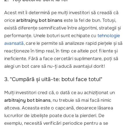
Acest mit îi determină pe mulți investitori să creadă că
orice
arbitrajny bot binans
este la fel de bun. Totuși,
există diferențe semnificative între algoritmi, strategii și
performanțe. Unele boturi sunt echipate cu
tehnologie
avansată
, care le permite să analizeze rapid piețele și să
reacționeze în timp real, în timp ce altele pot fi lente și
ineficiente. Fără a face cercetări suplimentare, poți să
alegi un bot care să nu-ți aducă avantajul dorit!
3. "Cumpără și uită-te: botul face totul"
Mulți investitori cred că, o dată ce au achiziționat un
arbitrajny bot binans
, nu trebuie să mai facă nimic
altceva. Aceasta este o capcană, deoarece lăsarea
lucrurilor de izbeliște poate duce la pierderi. De
exemplu, necesită verificări periodice pentru a se