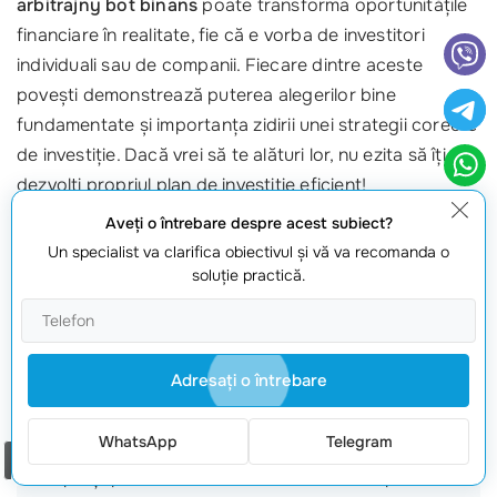
arbitrajny bot binans
poate transforma oportunitățile
financiare în realitate, fie că e vorba de investitori
individuali sau de companii. Fiecare dintre aceste
povești demonstrează puterea alegerilor bine
fundamentate și importanța zidirii unei strategii corecte
de investiție. Dacă vrei să te alături lor, nu ezita să îți
dezvolți propriul plan de investiție eficient!
Aveţi o întrebare despre acest subiect?
Sună acum la +373 601 066 66
sau vizitează
Un specialist va clarifica obiectivul şi vă va recomanda o
webmaster.md
pentru a afla cum poți începe călătoria
soluţie practică.
ta de succes în investiții!
Întrebări frecvente
Adresaţi o întrebare
Cine poate beneficia de un arbitrajny bot binans?
WhatsApp
Telegram
Oricine dorește să investească, de la începători la
Comanda un apel
experți, poate beneficia de un bot care optimizează