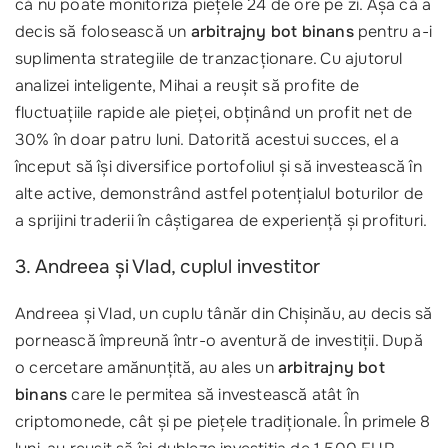
că nu poate monitoriza piețele 24 de ore pe zi. Așa că a
decis să folosească un
arbitrajny bot binans
pentru a-i
suplimenta strategiile de tranzacționare. Cu ajutorul
analizei inteligente, Mihai a reușit să profite de
fluctuațiile rapide ale pieței, obținând un profit net de
30% în doar patru luni. Datorită acestui succes, el a
început să își diversifice portofoliul și să investească în
alte active, demonstrând astfel potențialul boturilor de
a sprijini traderii în câștigarea de experiență și profituri.
3. Andreea și Vlad, cuplul investitor
Andreea și Vlad, un cuplu tânăr din Chișinău, au decis să
pornească împreună într-o aventură de investiții. După
o cercetare amănunțită, au ales un
arbitrajny bot
binans
care le permitea să investească atât în
criptomonede, cât și pe piețele tradiționale. În primele 8