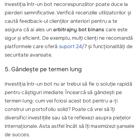
Investiția într-un bot necorespunzător poate duce la
pierderi semnificative. Verifică recenziile utilizatorilor și
caută feedback-ul clienților anteriori pentru a te
asigura că ai ales un
arbitrajny bot binans
care este
sigur și eficient. De exemplu, mulți clienți ne recomandă
platformele care oferă
suport 24
/7 și funcționalități de
securitate avansate.
5. Gândește pe termen lung
Investiția într-un bot nu ar trebui să fie o soluție rapidă
pentru câștiguri imediate. Încearcă să gândești pe
termen lung: cum vei folosi acest bot pentru a-ți
construi un portofoliu solid? Poate că vrei să îți
diversifici investițiile sau să te reflexezi asupra piețelor
internaționale. Asta astfel încât să îți maximizezi șansele
de succes.