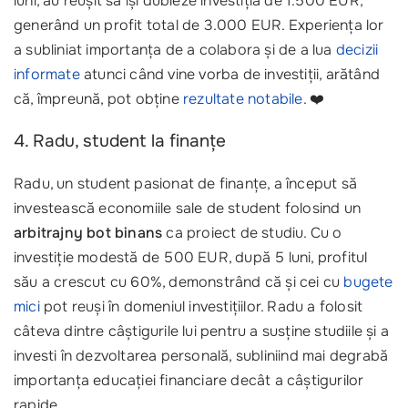
luni, au reușit să își dubleze investiția de 1.500 EUR,
generând un profit total de 3.000 EUR. Experiența lor
a subliniat importanța de a colabora și de a lua
decizii
informate
atunci când vine vorba de investiții, arătând
că, împreună, pot obține
rezultate notabile
. ❤️
4. Radu, student la finanțe
Radu, un student pasionat de finanțe, a început să
investească economiile sale de student folosind un
arbitrajny bot binans
ca proiect de studiu. Cu o
investiție modestă de 500 EUR, după 5 luni, profitul
său a crescut cu 60%, demonstrând că și cei cu
bugete
mici
pot reuși în domeniul investițiilor. Radu a folosit
câteva dintre câștigurile lui pentru a susține studiile și a
investi în dezvoltarea personală, subliniind mai degrabă
importanța educației financiare decât a câștigurilor
rapide.