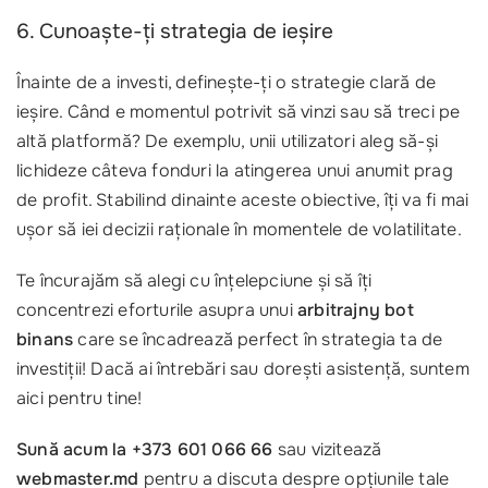
6. Cunoaște-ți strategia de ieșire
Înainte de a investi, definește-ți o strategie clară de
ieșire. Când e momentul potrivit să vinzi sau să treci pe
altă platformă? De exemplu, unii utilizatori aleg să-și
lichideze câteva fonduri la atingerea unui anumit prag
de profit. Stabilind dinainte aceste obiective, îți va fi mai
ușor să iei decizii raționale în momentele de volatilitate.
Te încurajăm să alegi cu înțelepciune și să îți
concentrezi eforturile asupra unui
arbitrajny bot
binans
care se încadrează perfect în strategia ta de
investiții! Dacă ai întrebări sau dorești asistență, suntem
aici pentru tine!
Sună acum la +373 601 066 66
sau vizitează
webmaster.md
pentru a discuta despre opțiunile tale