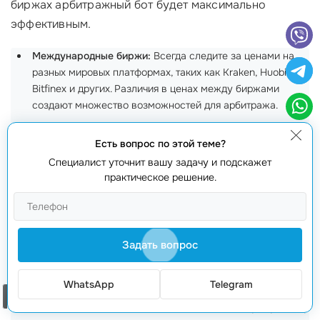
биржах арбитражный бот будет максимально
эффективным.
Международные биржи:
Всегда следите за ценами на
разных мировых платформах, таких как Kraken, Huobi,
Bitfinex и других. Различия в ценах между биржами
создают множество возможностей для арбитража.
Локальные биржи:
Не забывайте о местных
Есть вопрос по этой теме?
региональных площадках, где могут быть свои
особенности и ценовые разницы, которые бот может
Специалист уточнит вашу задачу и подскажет
практическое решение.
использовать.
Открытые маркетплейсы:
Меняющиеся цены на P2P-
платформах могут предоставлять дополнительные
возможности для
автоматизации торговли
с
Задать вопрос
межбиржевым арбитражом.
Специализированные арбитражные платформы:
WhatsApp
Telegram
Некоторые сервисы, созданные специально для
Заказать звонок
арбитражной торговли, позволяют находить лучшую цену