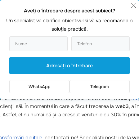
Aveţi o întrebare despre acest subiect?
Un specialist va clarifica obiectivul şi vă va recomanda o
nologiei blockchain.
soluţie practică.
ta enorm de pe urma
web3
. De exemplu, o companie din dome
lientii de autenticitatea produselor sale . Soluțiile
web3
le p
Adresaţi o întrebare
eb3
WhatsApp
Telegram
nor din domeniul artei. La început, a folosit doar
web2
și
re
lienții săi. În momentul în care a făcut trecerea la
web3
, a 
 Astfel, el nu numai că și-a crescut veniturile cu 30% în prime
ansformări digitale
, contactați-ne! Specialiștii noștri de la
we