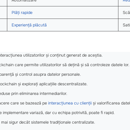
Plăți rapide
Scă
Experiență plăcută
Sat
teracțiunea utilizatorilor și conținut generat de aceștia.
hain care permite utilizatorilor să dețină și să controleze datele lor.
sparență și control asupra datelor personale.
lockchain și explorați aplicațiile descentralizate.
eduse prin eliminarea intermediarilor.
acere care se bazează pe
interacțiunea cu clienții
și valorificarea datel
 implementare variază, dar cu echipa potrivită, poate fi rapid.
 mai sigur decât sistemele tradiționale centralizate.