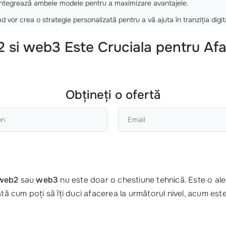
integrează ambele modele pentru a maximizare avantajele.
or crea o strategie personalizată pentru a vă ajuta în tranziția digit
b2 si web3 Este Cruciala pentru A
Obțineți o ofertă
web2
sau
web3
nu este doar o chestiune tehnică. Este o al
ată cum poți să îți duci afacerea la următorul nivel, acum est