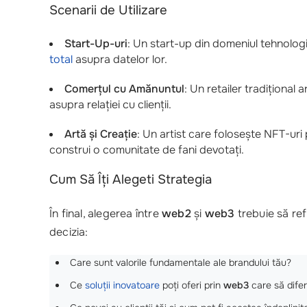
Scenarii de Utilizare
Start-Up-uri
: Un start-up din domeniul tehnolog
total
asupra datelor lor.
Comerțul cu Amănuntul
: Un retailer tradițional
asupra relației cu clienții.
Artă și Creație
: Un artist care folosește NFT-uri
construi o comunitate de fani devotați.
Cum Să Îți Alegeti Strategia
În final, alegerea între
web2
și
web3
trebuie să refl
decizia:
Care sunt valorile fundamentale ale brandului tău?
Ce
soluții inovatoare
poți oferi prin
web3
care să dife