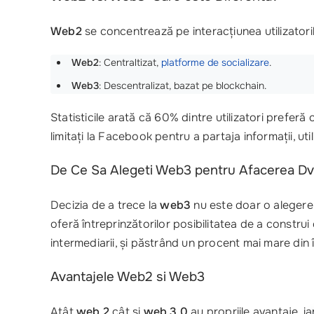
Web2
se concentrează pe interacțiunea utilizatoril
Web2
: Centraltizat,
platforme de socializare
.
Web3
: Descentralizat, bazat pe blockchain.
Statisticile arată că 60% dintre utilizatori preferă
limitați la Facebook pentru a partaja informații, u
De Ce Sa Alegeti Web3 pentru Afacerea Dv
Decizia de a trece la
web3
nu este doar o alegere 
oferă întreprinzătorilor posibilitatea de a construi c
intermediarii, și păstrând un procent mai mare din 
Avantajele Web2 si Web3
Atât
web 2
cât și
web 3.0
au propriile avantaje, i