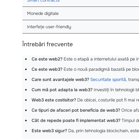
Monede digitale
Interfețe user-friendly
Întrebări frecvente
Ce este web2?
Este o etapă a internetului axată pe in
Ce este web3?
Este o nouă paradigmă bazată pe blockc
Care sunt avantajele web3?
Securitate sporită
, tran
Cum mă pot adapta la web3?
Investiți în tehnologii b
Web3 este costisitor?
De obicei, costurile pot fi mai r
Ce tipuri de afaceri pot beneficia de web3?
Orice af
Cât de repede poate fi implementat web3?
Timpul de
Este web3 sigur?
Da, prin tehnologia blockchain, este