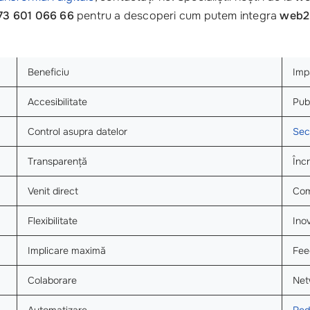
73 601 066 66
pentru a descoperi cum putem integra
web2
Beneficiu
Imp
Accesibilitate
Publ
Control asupra datelor
Sec
Transparență
Înc
Venit direct
Com
Flexibilitate
Ino
Implicare maximă
Fee
Colaborare
Net
Automatizare
Red