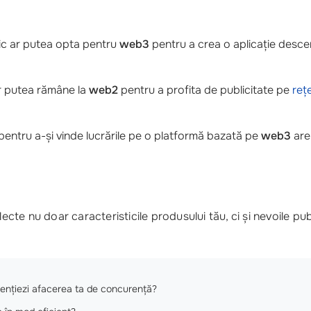
ic ar putea opta pentru
web3
pentru a crea o aplicație descent
 ar putea rămâne la
web2
pentru a profita de publicitate pe
reț
 pentru a-și vinde lucrările pe o platformă bazată pe
web3
are 
ecte nu doar caracteristicile produsului tău, ci și nevoile publ
rențiezi afacerea ta de concurență?