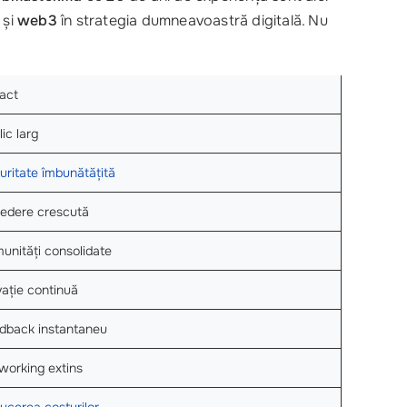
și
web3
în strategia dumneavoastră digitală. Nu
act
ic larg
uritate îmbunătățită
redere crescută
unități consolidate
vație continuă
dback instantaneu
working extins
ucerea costurilor