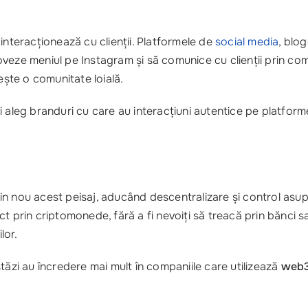
 interacționează cu clienții. Platformele de
social media
, blo
veze meniul pe Instagram și să comunice cu clienții prin com
ește o comunitate loială.
i aleg branduri cu care au interacțiuni autentice pe platform
n nou acest peisaj, aducând descentralizare și control asupra
t prin criptomonede, fără a fi nevoiți să treacă prin bănci 
lor.
tăzi au încredere mai mult în companiile care utilizează
web