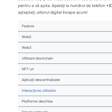
pentru a vă ajuta. Apelați la numărul de telefon
+3
așteptați, viitorul digital începe acum!
Feature
Web2
Web3
Utilizare blockchain
NFT-uri
Aplicații descentralizate
Interacțiune utilizator
Platforme deschise
Smart contracts