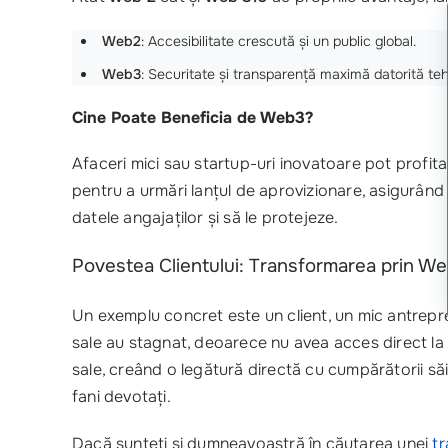
Web2
: Accesibilitate crescută și un public global.
Web3
: Securitate și transparență maximă datorită teh
Cine Poate Beneficia de Web3?
Afaceri mici sau startup-uri inovatoare pot profi
pentru a urmări lanțul de aprovizionare, asigurând c
datele angajaților și să le protejeze.
Povestea Clientului: Transformarea prin W
Un exemplu concret este un client, un mic antrepre
sale au stagnat, deoarece nu avea acces direct la c
sale, creând o legătură directă cu cumpărătorii săi.
fani devotați.
Dacă sunteți și dumneavoastră în căutarea unei
tr