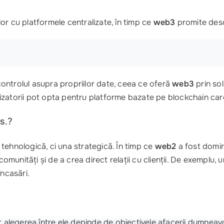
or cu platformele centralizate, în timp ce
web3
promite desc
 controlul asupra propriilor date, ceea ce oferă
web3
prin sol
tilizatorii pot opta pentru platforme bazate pe blockchain car
s.?
tehnologică, ci una strategică. În timp ce
web2
a fost domin
omunități și de a crea direct relații cu clienții. De exemplu, u
încasări.
ar alegerea între ele depinde de obiectivele afacerii dumneav