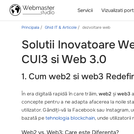
Servicii
Vizualizati port
Principala
Ghid IT & Articole
dezvoltare web
Solutii Inovatoare We
CUI3 si Web 3.0
1. Cum web2 si web3 Redefine
În era digitală rapidă în care trăim,
web2
și
web3
a
concepte pentru a ne adapta afacerea la noile s
utilizator. Gândiți-vă la Facebook sau Instagram, un
bazată pe
tehnologia blockchain
, unde utilizatori
Web2 vs. Web3: Care este Diferenta?