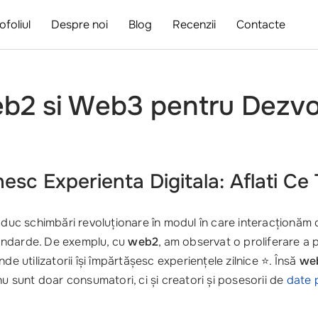
ofoliul
Despre noi
Blog
Recenzii
Contacte
b2 si Web3 pentru Dezvolt
sc Experienta Digitala: Aflati Ce T
duc schimbări revoluționare în modul în care interacționăm 
tandarde. De exemplu, cu
web2
, am observat o proliferare a 
de utilizatorii își împărtășesc experiențele zilnice ⭐. Însă
we
i nu sunt doar consumatori, ci și creatori și posesorii de
date 