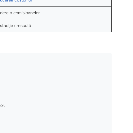
dere a comisioanelor
isfacție crescută
or.