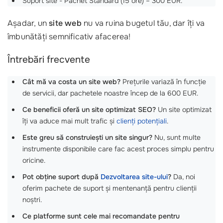
Suport site - Pachet Standard (15 ore) – 300 EUR.
Așadar, un
site web
nu va ruina bugetul tău, dar îți va
îmbunătăți semnificativ afacerea!
Întrebări frecvente
Cât mă va costa un site web?
Prețurile variază în funcție
de servicii, dar pachetele noastre încep de la 600 EUR.
Ce beneficii oferă un site optimizat SEO?
Un site optimizat
îți va aduce mai mult trafic și
clienți potențiali
.
Este greu să construiești un site singur?
Nu, sunt multe
instrumente disponibile care fac acest proces simplu pentru
oricine.
Pot obține suport după
Dezvoltarea site-ului
?
Da, noi
oferim pachete de suport și mentenanță pentru clienții
noștri.
Ce platforme sunt cele mai recomandate pentru