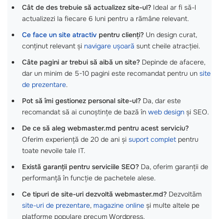
Cât de des trebuie să actualizez site-ul?
Ideal ar fi să-l
actualizezi la fiecare 6 luni pentru a rămâne relevant.
Ce face un site atractiv
pentru clienți?
Un design curat,
conținut relevant și
navigare ușoară
sunt cheile atracției.
Câte pagini ar trebui să aibă un site?
Depinde de afacere,
dar un minim de 5-10 pagini este recomandat pentru un
site
de prezentare
.
Pot să îmi gestionez personal site-ul?
Da, dar este
recomandat să ai cunoștințe de bază în
web design
și SEO.
De ce să aleg webmaster.md pentru acest serviciu?
Oferim experiență de 20 de ani și
suport complet
pentru
toate nevoile tale IT.
Există garanții pentru serviciile SEO?
Da, oferim garanții de
performanță în funcție de pachetele alese.
Ce tipuri de site-uri dezvoltă webmaster.md?
Dezvoltăm
site-uri de prezentare
,
magazine online
și multe altele pe
platforme populare precum Wordpress.