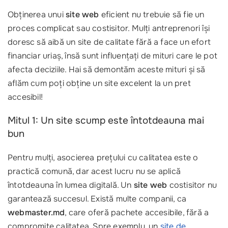
Obținerea unui
site web
eficient nu trebuie să fie un
proces complicat sau costisitor. Mulți antreprenori își
doresc să aibă un site de calitate fără a face un efort
financiar uriaș, însă sunt influențați de mituri care le pot
afecta deciziile. Hai să demontăm aceste mituri și să
aflăm cum poți obține un site excelent la un pret
accesibil!
Mitul 1: Un site scump este întotdeauna mai
bun
Pentru mulți, asocierea prețului cu calitatea este o
practică comună, dar acest lucru nu se aplică
întotdeauna în lumea digitală. Un
site web
costisitor nu
garantează succesul. Există multe companii, ca
webmaster.md
, care oferă pachete accesibile, fără a
compromite calitatea. Spre exemplu, un
site de