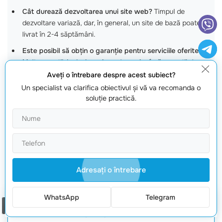
Cât durează dezvoltarea unui site web?
Timpul de
dezvoltare variază, dar, în general, un site de bază poate fi
livrat în 2-4 săptămâni.
Este posibil să obțin o garanție pentru serviciile oferite?
Multe agenții, inclusiv
webmaster.md
, oferă garanții de
performanță pentru serviciile SEO și dezvoltare.
Aveţi o întrebare despre acest subiect?
Un specialist va clarifica obiectivul şi vă va recomanda o
Ce trebuie să includă un contract cu furnizorul ales?
Un
soluţie practică.
contract bun ar trebui să acopere detalii precum termenii de
livrare, prețurile finale și suportul după lansare.
Pot renegocia prețul după ce am început colaborarea?
Este bine să discuți din timp despre costuri și să negociezi
un preț care să funcționeze pentru ambele părți.
Adresaţi o întrebare
WhatsApp
Telegram
Comanda un apel
Obțineți o ofertă