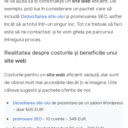
te va ajuta să îți construiești un
site web
eficient. De
exemplu, poți lua în considerare un pachet care să
includă
Dezvoltarea site-ului
și promovarea SEO, astfel
încât să ai totul într-un singur loc. Tot ce trebuie să faci
este să ne contactezi, și te vom ghida pe parcursul
întregului proces.
Realitatea despre costurile și beneficiile unui
site web
Costurile pentru un
site web
eficient variază, dar sunt
de obicei mult mai accesibile decât ți-ai imagina. Uite
câteva sugestii și pachete oferite de noi:
Dezvoltarea site-ului
de prezentare pe un șablon Wordpress
– doar 600 EUR!
promovare SEO
- 10 cuvinte – 349 EUR.