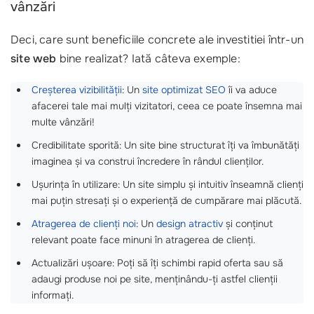
vânzări
Deci, care sunt beneficiile concrete ale investitiei într-un
site web
bine realizat? Iată câteva exemple:
Creșterea vizibilității
: Un
site optimizat SEO
îi va aduce
afacerei tale mai mulți vizitatori, ceea ce poate însemna mai
multe vânzări!
Credibilitate sporită: Un site bine structurat îți va îmbunătăți
imaginea și va construi încredere în rândul clienților.
Ușurința în utilizare: Un site simplu și intuitiv înseamnă clienți
mai puțin stresați și o experiență de cumpărare mai plăcută.
Atragerea de clienți noi
: Un
design atractiv
și conținut
relevant poate face minuni în atragerea de clienți.
Actualizări ușoare: Poți să îți schimbi rapid oferta sau să
adaugi produse noi pe site, menținându-ți astfel clienții
informați.