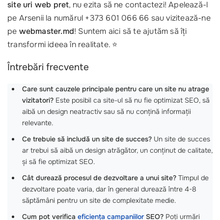
site uri web pret
, nu ezita să ne contactezi! Apelează-l
pe Arsenii la numărul +373 601 066 66 sau vizitează-ne
pe
webmaster.md
! Suntem aici să te ajutăm să îți
transformi ideea în realitate. ⭐
Întrebări frecvente
Care sunt cauzele principale pentru care un site nu atrage
vizitatori?
Este posibil ca site-ul să nu fie optimizat SEO, să
aibă un design neatractiv sau să nu conțină informații
relevante.
Ce trebuie să includă un site de succes?
Un site de succes
ar trebui să aibă un design atrăgător, un conținut de calitate,
și să fie optimizat SEO.
Cât durează procesul de dezvoltare a unui site?
Timpul de
dezvoltare poate varia, dar în general durează între 4-8
săptămâni pentru un site de complexitate medie.
Cum pot verifica
eficiența campaniilor
SEO?
Poți urmări