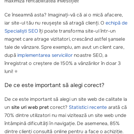
maximiza rentabilitatea investiției!
Ce înseamnă asta? Imaginați-vă că ai o mică afacere,
iar site-ul tău nu reușește să atragă clienți. O
echipă de
Specialiști SEO
îți poate transforma site-ul într-un
magnet care atrage vizitatori, crescând astfel șansele
tale de vânzare. Spre exemplu, am avut un client care,
după
implementarea serviciilor
noastre SEO, a
înregistrat o creștere de 150% a vânzărilor în doar 3
luni! ⭐
De ce este important să alegi corect?
De ce este important să alegi un site web de calitate la
un
site uri web pret
corect?
Statistici recente
arată că
70% dintre utilizatori nu mai vizitează un site web unde
întâmpină dificultăți în navigație. De asemenea, 85%
dintre clienți consultă online pentru a face o achiziție.