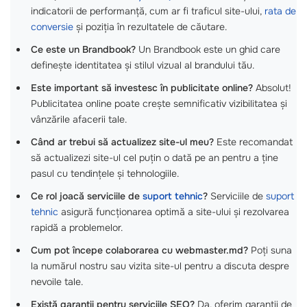
indicatorii de performanță, cum ar fi traficul site-ului,
rata de
conversie
și poziția în rezultatele de căutare.
Ce este un Brandbook?
Un Brandbook este un ghid care
definește identitatea și stilul vizual al brandului tău.
Este important să investesc în publicitate online?
Absolut!
Publicitatea online poate crește semnificativ vizibilitatea și
vânzările afacerii tale.
Când ar trebui să actualizez site-ul meu?
Este recomandat
să actualizezi site-ul cel puțin o dată pe an pentru a ține
pasul cu tendințele și tehnologiile.
Ce rol joacă serviciile de
suport tehnic
?
Serviciile de
suport
tehnic
asigură funcționarea optimă a site-ului și rezolvarea
rapidă a problemelor.
Cum pot începe colaborarea cu webmaster.md?
Poți suna
la numărul nostru sau vizita site-ul pentru a discuta despre
nevoile tale.
Există garanții pentru serviciile SEO?
Da, oferim garanții de