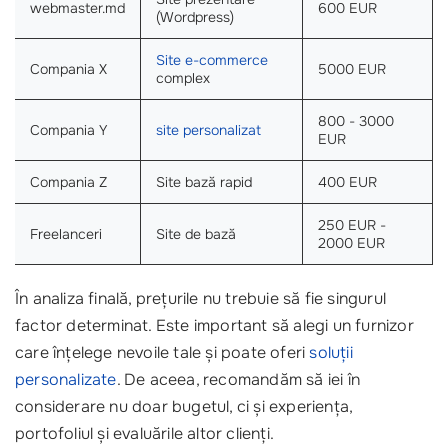
webmaster.md
600 EUR
(Wordpress)
Site e-commerce
Compania X
5000 EUR
complex
800 - 3000
Compania Y
site personalizat
EUR
Compania Z
Site bază rapid
400 EUR
250 EUR -
Freelanceri
Site de bază
2000 EUR
În analiza finală, prețurile nu trebuie să fie singurul
factor determinat. Este important să alegi un furnizor
care înțelege nevoile tale și poate oferi
soluții
personalizate
. De aceea, recomandăm să iei în
considerare nu doar bugetul, ci și experiența,
portofoliul și evaluările altor clienți.