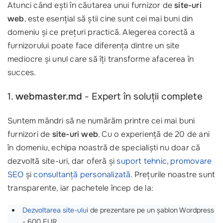
Atunci când ești în căutarea unui furnizor de
site-uri
web
, este esențial să știi cine sunt cei mai buni din
domeniu și ce prețuri practică. Alegerea corectă a
furnizorului poate face diferența dintre un site
mediocre și unul care să îți transforme afacerea în
succes.
1.
webmaster.md
- Expert în soluții complete
Suntem mândri să ne numărăm printre cei mai buni
furnizori de
site-uri web
. Cu o experiență de 20 de ani
în domeniu, echipa noastră de specialiști nu doar că
dezvoltă site-uri, dar oferă și
suport tehnic
,
promovare
SEO
și
consultanță personalizată
. Prețurile noastre sunt
transparente, iar pachetele încep de la:
Dezvoltarea site-ului
de prezentare pe un șablon Wordpress
- 600 EUR