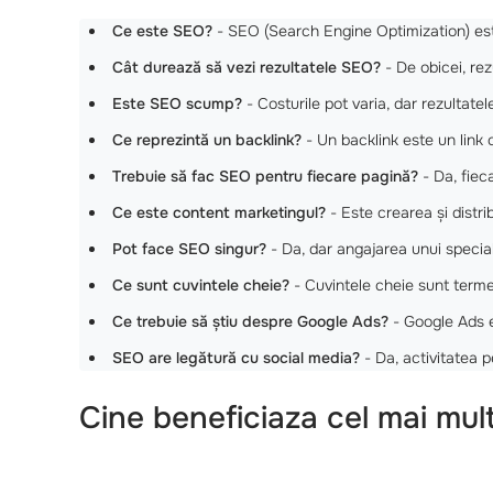
Ce este SEO?
- SEO (Search Engine Optimization) este
Cât durează să vezi rezultatele SEO?
- De obicei, rez
Este SEO scump?
- Costurile pot varia, dar rezultatel
Ce reprezintă un backlink?
- Un backlink este un link 
Trebuie să fac SEO pentru fiecare pagină?
- Da, fiec
Ce este content marketingul?
- Este crearea și distri
Pot face SEO singur?
- Da, dar angajarea unui special
Ce sunt cuvintele cheie?
- Cuvintele cheie sunt termen
Ce trebuie să știu despre Google Ads?
- Google Ads es
SEO are legătură cu social media?
- Da, activitatea p
Cine beneficiaza cel mai mul