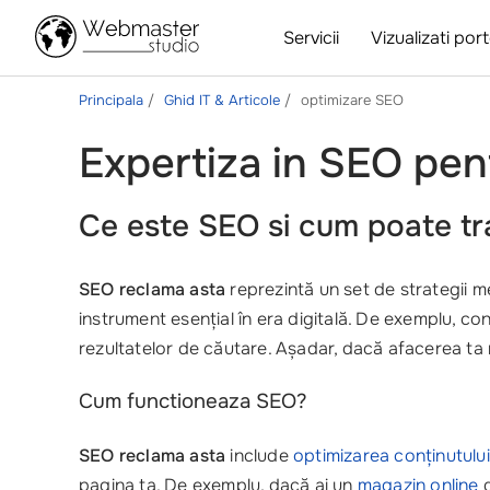
Servicii
Vizualizati port
Principala
Ghid IT & Articole
optimizare SEO
Expertiza in SEO pent
Ce este SEO si cum poate t
SEO reclama asta
reprezintă un set de strategii m
instrument esențial în era digitală. De exemplu, con
rezultatelor de căutare. Așadar, dacă afacerea ta 
Cum functioneaza SEO?
SEO reclama asta
include
optimizarea conținutului
pagina ta. De exemplu, dacă ai un
magazin online
d