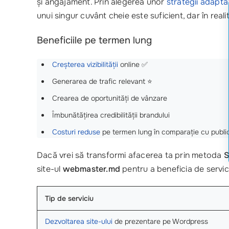
și angajament. Prin alegerea unor
strategii adapta
unui singur cuvânt cheie este suficient, dar în real
Beneficiile pe termen lung
Creșterea vizibilității
online ✅
Generarea de trafic relevant ⭐
Crearea de oportunități de vânzare
Îmbunătățirea credibilității brandului
Costuri reduse
pe termen lung în comparație cu publici
Dacă vrei să transformi afacerea ta prin metoda
S
site-ul
webmaster.md
pentru a beneficia de servici
Tip de serviciu
Dezvoltarea site-ului
de prezentare pe Wordpress