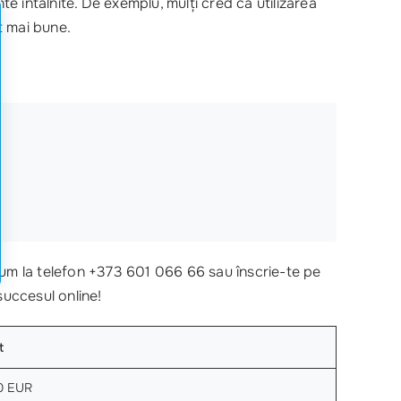
te întâlnite. De exemplu, mulți cred că utilizarea
t mai bune.
um la telefon +373 601 066 66 sau înscrie-te pe
succesul online!
t
0 EUR