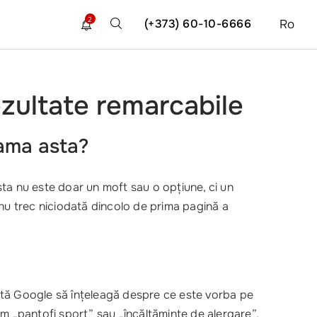
2
(+373) 60-10-6666
Ro
ezultate remarcabile
ama asta
?
sta nu este doar un moft sau o opțiune, ci un
t nu trec niciodată dincolo de prima pagină a
jută Google să înțeleagă despre ce este vorba pe
um „pantofi sport” sau „încălțăminte de alergare”,