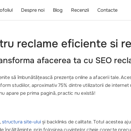
ofoliul
Despre noi
Blog
Recenzii
Contacte
ru reclame eficiente si r
ransforma afacerea ta cu
SEO recl
enite să îmbunătățească prezența online a afacerii tale. Ace
form studiilor, aproximativ 75% dintre utilizatorii de interne
nu apare pe prima pagină, practic nu există!
,
structura site-ului
și backlinks de calitate. Totul acestea a
e încălțăminte, prin folosirea cuvintelor cheie corecte prec