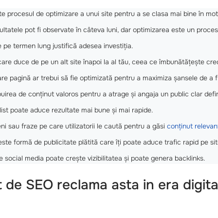
 procesul de optimizare a unui site pentru a se clasa mai bine în mot
ultatele pot fi observate în câteva luni, dar optimizarea este un proce
e pe termen lung justifică adesea investiția.
care duce de pe un alt site înapoi la al tău, ceea ce îmbunătățește credi
are pagină ar trebui să fie optimizată pentru a maximiza șansele de a fi
buirea de conținut valoros pentru a atrage și angaja un public clar defin
ist poate aduce rezultate mai bune și mai rapide.
i sau fraze pe care utilizatorii le caută pentru a găsi
conținut relevan
te formă de publicitate plătită care îți poate aduce trafic rapid pe sit
e social media poate crește vizibilitatea și poate genera backlinks.
t de
SEO reclama asta
in era digit