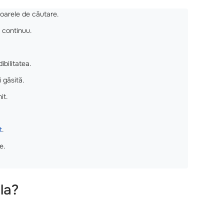
oarele de căutare.
s continuu.
bilitatea.
 găsită.
it.
t
.
e.
ala?