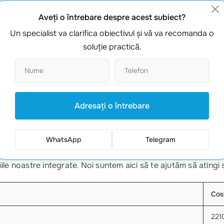
te
specific nevoilor afacerii tale, poți evita capcanele frecven
itate, diversitatea cuvintelor cheie poate aduce rezultate mul
Aveţi o întrebare despre acest subiect?
Un specialist va clarifica obiectivul şi vă va recomanda o
soluţie practică.
Adresaţi o întrebare
tatea plătită
WhatsApp
Telegram
EO reclama asta
, nu mai sta pe gânduri! Contactează-ne ac
ile noastre integrate. Noi suntem aici să te ajutăm să atingi 
Cos
221