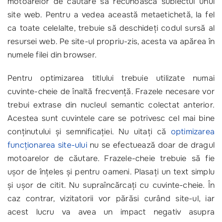
motoarelor de căutare să recunoască subiectul unui
site web. Pentru a vedea această metaetichetă, la fel
ca toate celelalte, trebuie să deschideți codul sursă al
resursei web. Pe site-ul propriu-zis, acesta va apărea în
numele filei din browser.
Pentru optimizarea titlului trebuie utilizate numai
cuvinte-cheie de înaltă frecvență. Frazele necesare vor
trebui extrase din nucleul semantic colectat anterior.
Acestea sunt cuvintele care se potrivesc cel mai bine
conținutului și semnificației. Nu uitați că
optimizarea
funcționarea site-ului
nu se efectuează doar de dragul
motoarelor de căutare. Frazele-cheie trebuie să fie
ușor de înțeles și pentru oameni. Plasați un text simplu
și ușor de citit. Nu supraîncărcați cu cuvinte-cheie. În
caz contrar, vizitatorii vor părăsi curând site-ul, iar
acest lucru va avea un impact negativ asupra