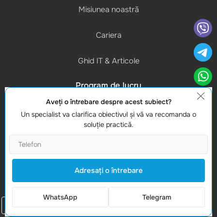
Misiunea noastră
Cariera
Ghid IT & Articole
Program de lucru
(L-V) 9:00 - 18:00
Aveţi o întrebare despre acest subiect?
Un specialist va clarifica obiectivul şi vă va recomanda o
Contacte
soluţie practică.
Gasiti-ne
Studio Webmaster
Moldova, Chișinau, MD-2012
Adresaţi o întrebare
Vasile Alecsandri 82A
WhatsApp
Telegram
Comanda un apel
© 2008-2026 WEBMASTER