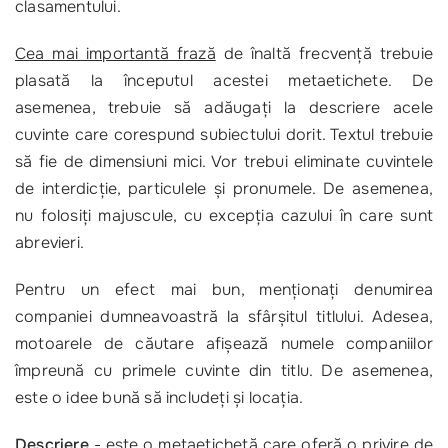
clasamentului.
Cea mai importantă frază
de înaltă frecvență trebuie
plasată la începutul acestei metaetichete. De
asemenea, trebuie să adăugați la descriere acele
cuvinte care corespund subiectului dorit. Textul trebuie
să fie de dimensiuni mici. Vor trebui eliminate cuvintele
de interdicție, particulele și pronumele. De asemenea,
nu folosiți majuscule, cu excepția cazului în care sunt
abrevieri.
Pentru un efect mai bun, menționați denumirea
companiei dumneavoastră la sfârșitul titlului. Adesea,
motoarele de căutare afișează numele companiilor
împreună cu primele cuvinte din titlu. De asemenea,
este o idee bună să includeți și locația.
Descriere
- este o metaetichetă care oferă o privire de