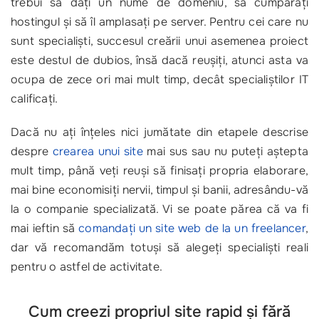
trebui să dați un nume de domeniu, să cumpărați
hostingul și să îl amplasați pe server. Pentru cei care nu
sunt specialiști, succesul creării unui asemenea proiect
este destul de dubios, însă dacă reușiți, atunci asta va
ocupa de zece ori mai mult timp, decât specialiștilor IT
calificați.
Dacă nu ați înțeles nici jumătate din etapele descrise
despre
crearea unui site
mai sus sau nu puteți aștepta
mult timp, până veți reuși să finisați propria elaborare,
mai bine economisiți nervii, timpul și banii, adresându-vă
la o companie specializată. Vi se poate părea că va fi
mai ieftin să
comandați un site web de la un freelancer
,
dar vă recomandăm totuși să alegeți specialiști reali
pentru o astfel de activitate.
Cum creezi propriul site rapid și fără