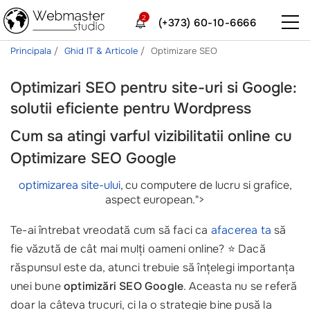
2
(+373) 60-10-6666
Principala
Ghid IT & Articole
Optimizare SEO
Optimizari SEO pentru site-uri si Google:
solutii eficiente pentru Wordpress
Cum sa atingi varful vizibilitatii online cu
Optimizare SEO Google
optimizarea site-ului
, cu computere de lucru si grafice,
aspect european.">
Te-ai întrebat vreodată cum să faci ca
afacerea ta
să
fie văzută de cât mai mulți oameni online? ⭐ Dacă
răspunsul este da, atunci trebuie să înțelegi importanța
unei bune
optimizări SEO Google
. Aceasta nu se referă
doar la câteva trucuri, ci la o strategie bine pusă la