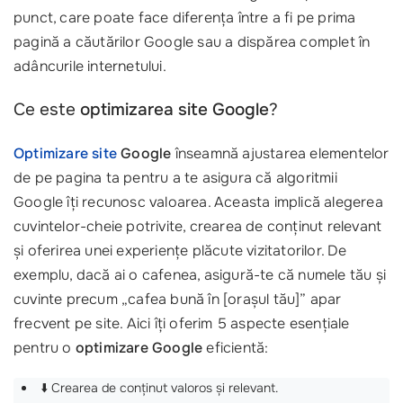
punct, care poate face diferența între a fi pe prima
pagină a căutărilor Google sau a dispărea complet în
adâncurile internetului.
Ce este
optimizarea site Google
?
Optimizare site
Google
înseamnă ajustarea elementelor
de pe pagina ta pentru a te asigura că algoritmii
Google îți recunosc valoarea. Aceasta implică alegerea
cuvintelor-cheie potrivite, crearea de conținut relevant
și oferirea unei experiențe plăcute vizitatorilor. De
exemplu, dacă ai o cafenea, asigură-te că numele tău și
cuvinte precum „cafea bună în [orașul tău]” apar
frecvent pe site. Aici îți oferim 5 aspecte esențiale
pentru o
optimizare Google
eficientă:
⬇️ Crearea de conținut valoros și relevant.