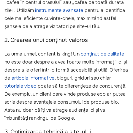
„cafea în centrul orașului” sau „cafea pe toată durata
zilei”. Utilizăm
instrumente avansate
pentru a identifica
cele mai eficiente cuvinte-cheie, maximizând astfel
șansele de a atrage vizitatori pe site-ul tău.
2. Crearea unui conținut valoros
La urma urmei, content is king! Un
conținut de calitate
nu este doar despre a avea foarte multe informații, ci și
despre a le oferi într-o formă accesibilă și utilă. Oferirea
de
articole informative
, bloguri, ghiduri sau chiar
tutoriale video
poate să te diferențieze de concurență.
De exemplu, un client care vinde produse eco ar putea
scrie despre avantajele consumului de produse bio.
Asta nu doar că îți va atrage audiența, ci și va
îmbunătăți rankingul pe Google.
3. Optimizarea tehnică a site-ului