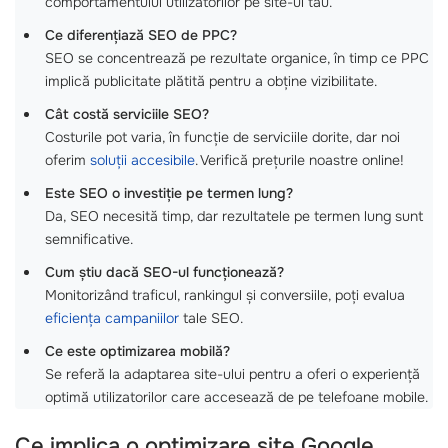
comportamentului utilizatorilor pe site-ul tău.
Ce diferențiază SEO de PPC?
SEO se concentrează pe rezultate organice, în timp ce PPC
implică publicitate plătită pentru a obține vizibilitate.
Cât costă serviciile SEO?
Costurile pot varia, în funcție de serviciile dorite, dar noi
oferim
soluții accesibile
. Verifică prețurile noastre online!
Este SEO o investiție pe termen lung?
Da, SEO necesită timp, dar rezultatele pe termen lung sunt
semnificative.
Cum știu dacă SEO-ul funcționează?
Monitorizând traficul, rankingul și conversiile, poți evalua
eficiența campaniilor
tale SEO.
Ce este optimizarea mobilă?
Se referă la adaptarea site-ului pentru a oferi o experiență
optimă utilizatorilor care accesează de pe telefoane mobile.
Ce implica o
optimizare site Google