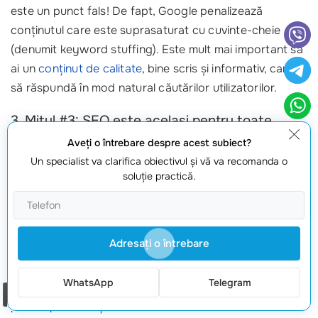
este un punct fals! De fapt, Google penalizează
conținutul care este suprasaturat cu cuvinte-cheie
(denumit keyword stuffing). Este mult mai important să
ai un
conținut de calitate
, bine scris și informativ, care
să răspundă în mod natural căutărilor utilizatorilor.
3. Mitul #3: SEO este același pentru toate
platformele
Aveţi o întrebare despre acest subiect?
Un specialist va clarifica obiectivul şi vă va recomanda o
Deși conceptul de SEO este similar, strategiile pot varia
soluţie practică.
semnificativ de la o platformă la alta. De exemplu,
SEO
Google Wordpress
are particularitățile sale. Wordpress
oferă multe plugin-uri care îți pot simplifica optimizarea,
Adresaţi o întrebare
cum ar fi Yoast SEO, dar trebuie să știi cum să le
folosești corect pentru a obține cele mai bune
WhatsApp
Telegram
rezultate. Ignorarea acestor aspecte te poate face să
Comanda un apel
pierzi oportunități valoroase.