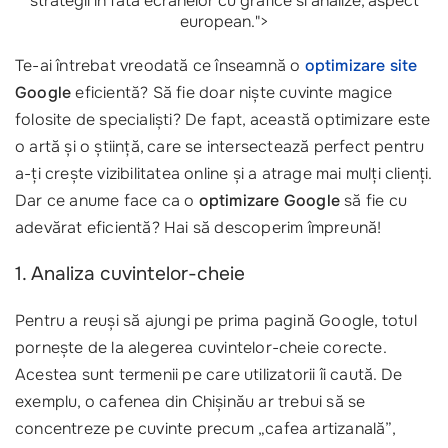
strategii in fata ecranelor cu grafice si analize, aspect
european.">
Te-ai întrebat vreodată ce înseamnă o
optimizare site
Google
eficientă? Să fie doar niște cuvinte magice
folosite de specialiști? De fapt, această optimizare este
o artă și o știință, care se intersectează perfect pentru
a-ți crește vizibilitatea online și a atrage mai mulți clienți.
Dar ce anume face ca o
optimizare Google
să fie cu
adevărat eficientă? Hai să descoperim împreună!
1. Analiza cuvintelor-cheie
Pentru a reuși să ajungi pe prima pagină Google, totul
pornește de la alegerea cuvintelor-cheie corecte.
Acestea sunt termenii pe care utilizatorii îi caută. De
exemplu, o cafenea din Chișinău ar trebui să se
concentreze pe cuvinte precum „cafea artizanală”,