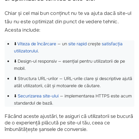
Chiar și cel mai bun conținut nu te va ajuta dacă site-ul
tău nu este optimizat din punct de vedere tehnic.
Acesta include:
⬇️
Viteza de încărcare
— un
site rapid
crește
satisfacția
utilizatorului
.
⬇️ Design-ul responsiv — esențial pentru utilizatorii de pe
mobil.
⬇️ Structura URL-urilor — URL-urile clare și descriptive ajută
atât utilizatorii, cât și motoarele de căutare.
⬇️
Securizarea site-ului
— implementarea HTTPS este acum
standardul de bază.
Făcând aceste ajustări, te asiguri că utilizatorii se bucură
de o experiență plăcută pe site-ul tău, ceea ce
îmbunătățește șansele de conversie.