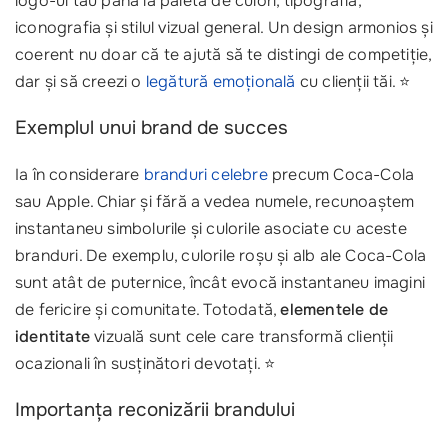
logo-ul tău până la paleta de culori, tipografia,
iconografia și stilul vizual general. Un design armonios și
coerent nu doar că te ajută să te distingi de competiție,
dar și să creezi o
legătură emoțională
cu clienții tăi. ⭐
Exemplul unui brand de succes
Ia în considerare
branduri celebre
precum Coca-Cola
sau Apple. Chiar și fără a vedea numele, recunoaștem
instantaneu simbolurile și culorile asociate cu aceste
branduri. De exemplu, culorile roșu și alb ale Coca-Cola
sunt atât de puternice, încât evocă instantaneu imagini
de fericire și comunitate. Totodată,
elementele de
identitate
vizuală sunt cele care transformă clienții
ocazionali în susținători devotați. ⭐
Importanța reconizării brandului