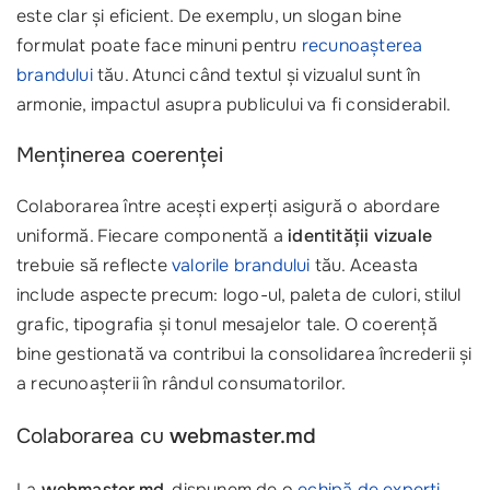
este clar și eficient. De exemplu, un slogan bine
formulat poate face minuni pentru
recunoașterea
brandului
tău. Atunci când textul și vizualul sunt în
armonie, impactul asupra publicului va fi considerabil.
Menținerea coerenței
Colaborarea între acești experți asigură o abordare
uniformă. Fiecare componentă a
identității vizuale
trebuie să reflecte
valorile brandului
tău. Aceasta
include aspecte precum: logo-ul, paleta de culori, stilul
grafic, tipografia și tonul mesajelor tale. O coerență
bine gestionată va contribui la consolidarea încrederii și
a recunoașterii în rândul consumatorilor.
Colaborarea cu
webmaster.md
La
webmaster.md
, dispunem de o
echipă de experți