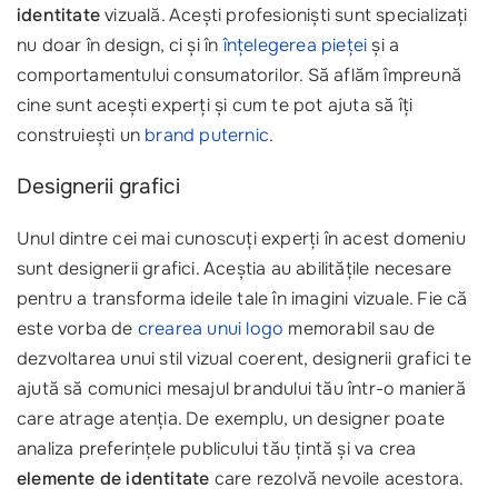
identitate
vizuală. Acești profesioniști sunt specializați
nu doar în design, ci și în
înțelegerea pieței
și a
comportamentului consumatorilor. Să aflăm împreună
cine sunt acești experți și cum te pot ajuta să îți
construiești un
brand puternic
.
Designerii grafici
Unul dintre cei mai cunoscuți experți în acest domeniu
sunt designerii grafici. Aceștia au abilitățile necesare
pentru a transforma ideile tale în imagini vizuale. Fie că
este vorba de
crearea unui logo
memorabil sau de
dezvoltarea unui stil vizual coerent, designerii grafici te
ajută să comunici mesajul brandului tău într-o manieră
care atrage atenția. De exemplu, un designer poate
analiza preferințele publicului tău țintă și va crea
elemente de identitate
care rezolvă nevoile acestora.