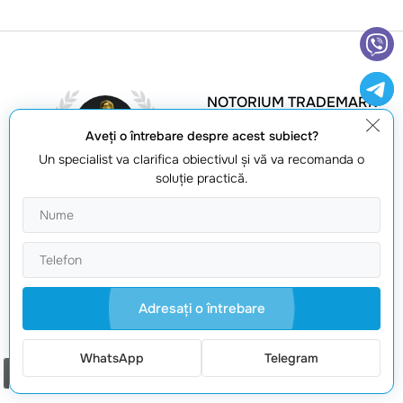
NOTORIUM TRADEMARK
AWARDS
Aveţi o întrebare despre acest subiect?
Trofeul Notorium 2017,
Un specialist va clarifica obiectivul şi vă va recomanda o
Medalia de Aur Notorium
soluţie practică.
2018, Medalia de Aur
Notorium 2019
MARCA COMERCIALA A
ANULUI
Adresaţi o întrebare
Medalie De Aur 2016,
Medalie De Aur 2017, Medalie
De Aur 2018, Medalie De Aur
WhatsApp
Telegram
Comanda un apel
2019