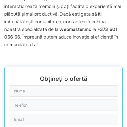
interacționează membrii și poți facilita o experiență mai
plăcută și mai productivă. Dacă ești gata să îți
îmbunătățești comunitatea, contactează echipa
noastră specializată de la
webmaster.md
la
+373 601
066 66
. Împreună putem aduce inovație și eficiență în
comunitatea ta!
Obțineți o ofertă