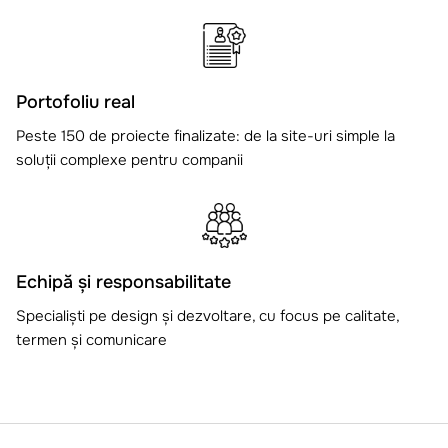
Portofoliu real
Peste 150 de proiecte finalizate: de la site-uri simple la
soluții complexe pentru companii
Echipă și responsabilitate
Specialiști pe design și dezvoltare, cu focus pe calitate,
termen și comunicare