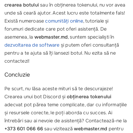
crearea botului
sau în obținerea tokenului, nu vor avea
unde să ceară ajutor. Acest lucru este totalmente fals!
Există numeroase
comunități online
, tutoriale și
forumuri dedicate care pot oferi asistență. De
asemenea, la
webmaster.md
, suntem specialiști în
dezvoltarea de software
și putem oferi consultanță
pentru a te ajuta să îți lansezi botul. Nu ezita să ne
contactezi!
Concluzie
Pe scurt, nu lăsa aceste mituri să te descurajeze!
Crearea unui bot Discord și
obținerea tokenului
adecvat pot părea teme complicate, dar cu informațiile
și resursele corecte, le poți aborda cu succes. Ai
întrebări sau ai nevoie de asistență? Contactează-ne la
+373 601 066 66
sau vizitează
webmaster.md
pentru