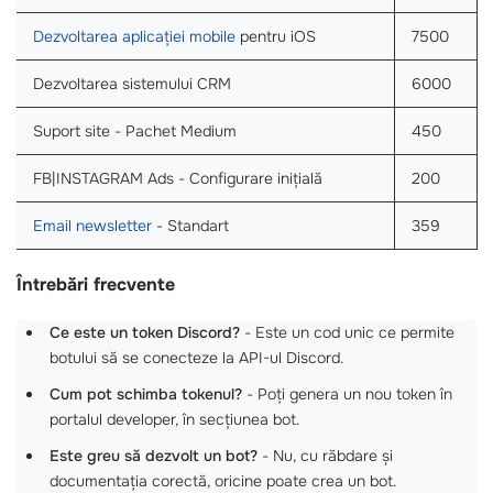
Dezvoltarea aplicației mobile
pentru iOS
7500
Dezvoltarea sistemului CRM
6000
Suport site - Pachet Medium
450
FB|INSTAGRAM Ads - Configurare inițială
200
Email newsletter
- Standart
359
Întrebări frecvente
Ce este un token Discord?
- Este un cod unic ce permite
botului să se conecteze la API-ul Discord.
Cum pot schimba tokenul?
- Poți genera un nou token în
portalul developer, în secțiunea bot.
Este greu să dezvolt un bot?
- Nu, cu răbdare și
documentația corectă, oricine poate crea un bot.