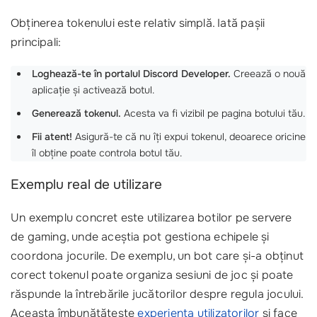
Obținerea tokenului este relativ simplă. Iată pașii
principali:
Loghează-te în portalul Discord Developer.
Creează o nouă
aplicație și activează botul.
Generează tokenul.
Acesta va fi vizibil pe pagina botului tău.
Fii atent!
Asigură-te că nu îți expui tokenul, deoarece oricine
îl obține poate controla botul tău.
Exemplu real de utilizare
Un exemplu concret este utilizarea botilor pe servere
de gaming, unde aceștia pot gestiona echipele și
coordona jocurile. De exemplu, un bot care și-a obținut
corect tokenul poate organiza sesiuni de joc și poate
răspunde la întrebările jucătorilor despre regula jocului.
Aceasta îmbunătățește
experiența utilizatorilor
și face