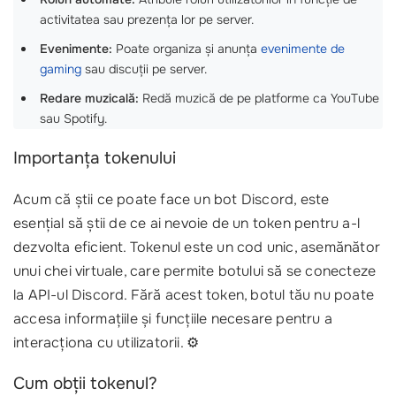
activitatea sau prezența lor pe server.
Evenimente:
Poate organiza și anunța
evenimente de
gaming
sau discuții pe server.
Redare muzicală:
Redă muzică de pe platforme ca YouTube
sau Spotify.
Importanța tokenului
Acum că știi ce poate face un bot Discord, este
esențial să știi de ce ai nevoie de un token pentru a-l
dezvolta eficient. Tokenul este un cod unic, asemănător
unui chei virtuale, care permite botului să se conecteze
la API-ul Discord. Fără acest token, botul tău nu poate
accesa informațiile și funcțiile necesare pentru a
interacționa cu utilizatorii. ⚙️
Cum obții tokenul?