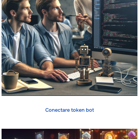
Conectare token bot