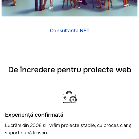
Consultanta NFT
De încredere pentru proiecte web
Experiență confirmată
Lucrăm din 2008 și livrăm proiecte stabile, cu proces clar și
suport după lansare.