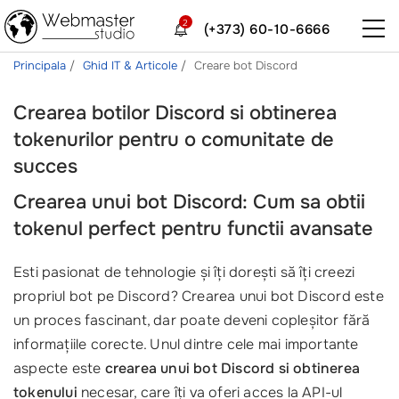
2
(+373) 60-10-6666
Principala
Ghid IT & Articole
Creare bot Discord
Crearea botilor Discord si obtinerea
tokenurilor pentru o comunitate de
succes
Crearea unui bot Discord: Cum sa obtii
tokenul perfect pentru functii avansate
Esti pasionat de tehnologie și îți dorești să îți creezi
propriul bot pe Discord? Crearea unui bot Discord este
un proces fascinant, dar poate deveni copleșitor fără
informațiile corecte. Unul dintre cele mai importante
aspecte este
crearea unui bot Discord si obtinerea
tokenului
necesar, care îți va oferi acces la API-ul