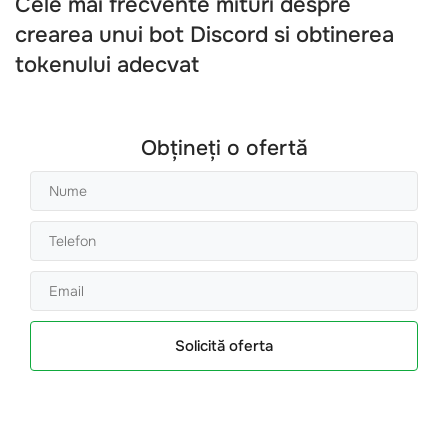
Cele mai frecvente mituri despre
crearea unui bot Discord si obtinerea
tokenului adecvat
Obțineți o ofertă
Solicită oferta