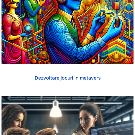
Dezvoltare jocuri in metavers