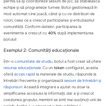
permis să își coordoneze sesiuni de joc, să stabilească
echipe și să programeze turnee. Botul gestionează în
mod automat cine joacă, când și cu ce distribuiri de
roluri, ceea ce a crescut participarea și entuziasmul
comunității. Conform datelor, participarea la
evenimente a crescut cu
40%
după implementarea
botului!
Exemplul 2: Comunități educaționale
Într-o
comunitate de studiu
, botul a fost creat să ofere
resurse educaționale
. Cu un
token
configurat, acesta
oferă
acces rapid
la materiale de studiu, răspunde la
întrebări frecvente și organizează
sesiuni de întrebări și
răspunsuri
. Această integrare a ajutat nu doar la
simplificarea accesului la informații, dar a și crescut
coeziunea grupului, membrii se simt mai susținuți unii de