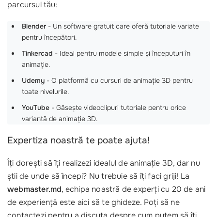
parcursul tău:
Blender
- Un software gratuit care oferă tutoriale variate
pentru începători.
Tinkercad
- Ideal pentru modele simple și începuturi în
animație.
Udemy
- O platformă cu cursuri de animație 3D pentru
toate nivelurile.
YouTube
- Găsește videoclipuri tutoriale pentru orice
variantă de animație 3D.
Expertiza noastră te poate ajuta!
Îți dorești să îți realizezi idealul de animație 3D, dar nu
știi de unde să începi? Nu trebuie să îți faci griji! La
webmaster.md
, echipa noastră de experți cu 20 de ani
de experiență este aici să te ghideze. Poți să ne
contactezi pentru a discuta despre cum putem să îți