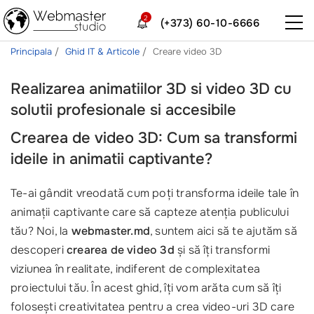
2
(+373) 60-10-6666
Principala
Ghid IT & Articole
Creare video 3D
Realizarea animatiilor 3D si video 3D cu
solutii profesionale si accesibile
Crearea de video 3D: Cum sa transformi
ideile in animatii captivante?
Te-ai gândit vreodată cum poți transforma ideile tale în
animații captivante care să capteze atenția publicului
tău? Noi, la
webmaster.md
, suntem aici să te ajutăm să
descoperi
crearea de video 3d
și să îți transformi
viziunea în realitate, indiferent de complexitatea
proiectului tău. În acest ghid, îți vom arăta cum să îți
folosești creativitatea pentru a crea video-uri 3D care