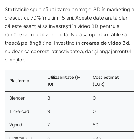
Statisticile spun că utilizarea animației 3D în marketing a
crescut cu 70% în ultimii 5 ani. Aceste date arată clar
că este esențial să investești în video 3D pentru a
rămâne competitiv pe piață. Nu lăsa oportunitățile să
treacă pe lângă tine! Investind în
crearea de video 3d
,
nu doar că sporești atractivitatea, dar și angajamentul
clienților.
Utilizabilitate (1-
Cost estimat
Platforma
10)
(EUR)
Blender
8
0
Tinkercad
9
0
Vyond
7
50
Cinema 4D
6
995