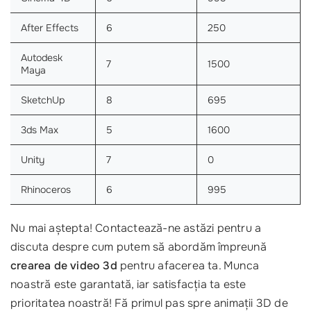
After Effects
6
250
Autodesk
7
1500
Maya
SketchUp
8
695
3ds Max
5
1600
Unity
7
0
Rhinoceros
6
995
Nu mai aștepta! Contactează-ne astăzi pentru a
discuta despre cum putem să abordăm împreună
crearea de video 3d
pentru afacerea ta. Munca
noastră este garantată, iar satisfacția ta este
prioritatea noastră! Fă primul pas spre animații 3D de