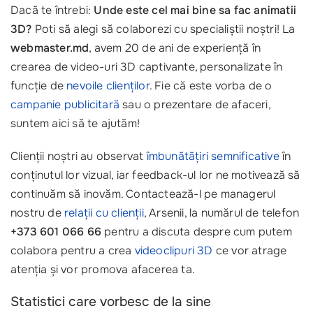
Dacă te întrebi:
Unde este cel mai bine sa fac animatii
3D?
Poti să alegi să colaborezi cu specialiștii noștri! La
webmaster.md
, avem 20 de ani de experiență în
crearea de video-uri 3D captivante, personalizate în
funcție de
nevoile clienților
. Fie că este vorba de o
campanie publicitară
sau o prezentare de afaceri,
suntem aici să te ajutăm!
Clienții noștri au observat
îmbunătățiri semnificative
în
conținutul lor vizual, iar feedback-ul lor ne motivează să
continuăm să inovăm. Contactează-l pe managerul
nostru de
relații cu clienții
, Arsenii, la numărul de telefon
+373 601 066 66
pentru a discuta despre cum putem
colabora pentru a crea
videoclipuri 3D
ce vor atrage
atenția și vor promova afacerea ta.
Statistici care vorbesc de la sine