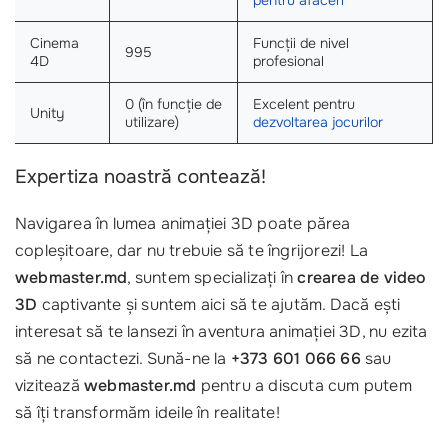
Cinema
Funcții de nivel
995
4D
profesional
0 (în funcție de
Excelent pentru
Unity
utilizare)
dezvoltarea jocurilor
Expertiza noastră contează!
Navigarea în lumea animației 3D poate părea
copleșitoare, dar nu trebuie să te îngrijorezi! La
webmaster.md
, suntem specializați în
crearea de video
3D
captivante și suntem aici să te ajutăm. Dacă ești
interesat să te lansezi în aventura animației 3D, nu ezita
să ne contactezi. Sună-ne la
+373 601 066 66
sau
vizitează
webmaster.md
pentru a discuta cum putem
să îți transformăm ideile în realitate!