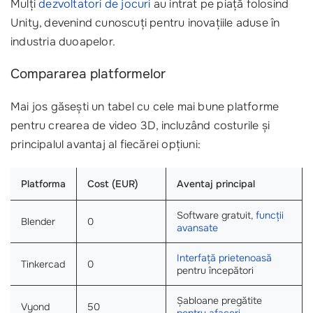
Mulți
dezvoltatori de jocuri
au intrat pe piață folosind
Unity, devenind cunoscuți pentru inovațiile aduse în
industria duoapelor.
Compararea platformelor
Mai jos găsești un tabel cu cele mai bune platforme
pentru crearea de video 3D, incluzând costurile și
principalul avantaj al fiecărei opțiuni:
Platforma
Cost (EUR)
Aventaj principal
Software gratuit,
funcții
Blender
0
avansate
Interfață prietenoasă
Tinkercad
0
pentru începători
Șabloane pregătite
Vyond
50
pentru afaceri