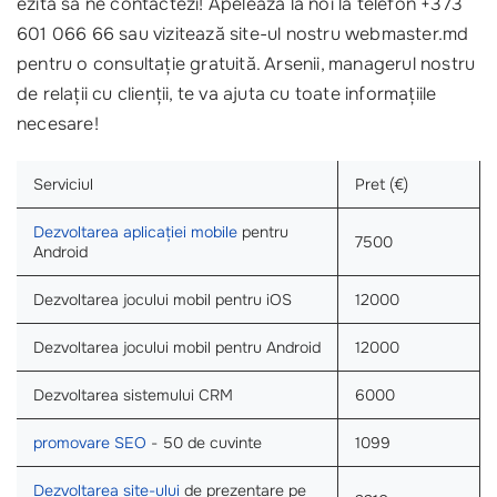
ezita să ne contactezi! Apelează la noi la telefon +373
601 066 66 sau vizitează site-ul nostru webmaster.md
pentru o consultație gratuită. Arsenii, managerul nostru
de relații cu clienții, te va ajuta cu toate informațiile
necesare!
Serviciul
Pret (€)
Dezvoltarea aplicației mobile
pentru
7500
Android
Dezvoltarea jocului mobil pentru iOS
12000
Dezvoltarea jocului mobil pentru Android
12000
Dezvoltarea sistemului CRM
6000
promovare SEO
- 50 de cuvinte
1099
Dezvoltarea site-ului
de prezentare pe