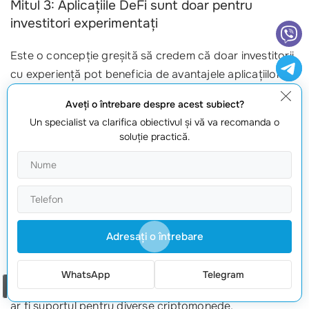
Mitul 3: Aplicațiile DeFi sunt doar pentru
investitori experimentați
Este o concepție greșită să credem că doar investitorii
cu experiență pot beneficia de avantajele aplicațiilor
DeFi. Cu toate acestea, funcționalitățile lor sunt create
Aveţi o întrebare despre acest subiect?
pentru a fi accesibile oricui, indiferent de nivelul de
Un specialist va clarifica obiectivul şi vă va recomanda o
experiență. Utilizatorii pot participa în activități simple,
soluţie practică.
cum ar fi staking-ul sau împrumuturile, fără a fi experți în
criptomonede.
Mitul 4: Toate aplicațiile DeFi sunt identice
De asemenea, există percepția că toate aplicațiile
Adresaţi o întrebare
portofel DeFi sunt similare și oferă aceleași
funcționalități. Asta nu este adevărat! Există o varietate
WhatsApp
Telegram
Comanda un apel
de aplicații DeFi, fiecare cu caracteristici distincte, cum
ar fi suportul pentru diverse criptomonede,