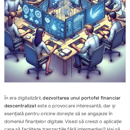
În era digitalizării,
dezvoltarea unui portofel financiar
descentralizat
este o provocare interesantă, dar și
esențială pentru oricine dorește să se angajeze în
domeniul finanțelor digitale. Visezi să creezi o aplicație
care să faciliteze tranzacțiile fără intermediari? Hai să