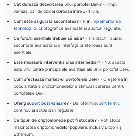
Cât durează dezvoltarea unui portofel DeFi?
- Timpii
variază, dar de obicei durează între 2-4 luni.
Cum este asigurată securitatea?
- Prin
implementarea
tehnologiilor
criptografice avansate și audituri regulate.
Ce funcții esențiale trebuie să aibă?
- Tranzacții rapide,
securitate avansată și o interfață prietenoasă sunt
esențiale.
Este necesară intervenția unui intermediar?
- Nu, acesta
este unul dintre principalele avantaje ale unui portofel DeFi.
Cum afectează market-ul portofelele DeFi?
- Creșterea în
popularitate a criptomonedelor a stimulat cererea pentru
portofelele DeFi.
Oferiți
suport post-lansare
?
- Da, oferim
suport tehnic
continuu și actualizări regulate.
Ce tipuri de criptomonede pot fi stocate?
- Poți stoca
majoritatea criptomonedelor populare, inclusiv Bitcoin și
Ethereum.