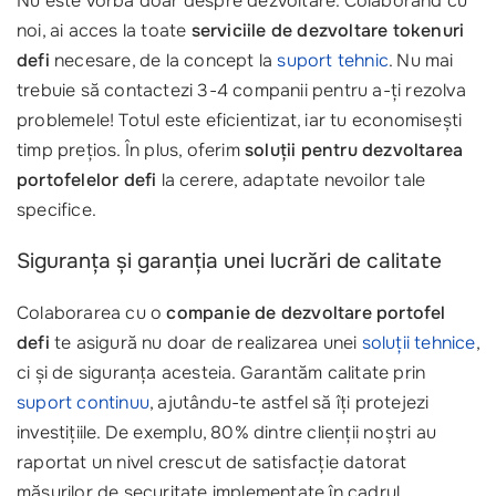
Nu este vorba doar despre dezvoltare. Colaborând cu
noi, ai acces la toate
serviciile de dezvoltare tokenuri
defi
necesare, de la concept la
suport tehnic
. Nu mai
trebuie să contactezi 3-4 companii pentru a-ți rezolva
problemele! Totul este eficientizat, iar tu economisești
timp prețios. În plus, oferim
soluții pentru dezvoltarea
portofelelor defi
la cerere, adaptate nevoilor tale
specifice.
Siguranța și garanția unei lucrări de calitate
Colaborarea cu o
companie de dezvoltare portofel
defi
te asigură nu doar de realizarea unei
soluții tehnice
,
ci și de siguranța acesteia. Garantăm calitate prin
suport continuu
, ajutându-te astfel să îți protejezi
investițiile. De exemplu, 80% dintre clienții noștri au
raportat un nivel crescut de satisfacție datorat
măsurilor de securitate implementate în cadrul