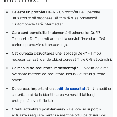
Întrebări frecvente
Ce este un portofel DeFi?
- Un portofel DeFi permite
utilizatorilor să stocheze, să trimită și să primească
criptomonede fără intermediari.
Care sunt beneficiile implementării tokenurilor DeFi?
-
Tokenurile DeFi permit accesul la servicii financiare fără
bariere, promovând transparența.
Cât durează dezvoltarea unei aplicații DeFi?
- Timpul
necesar variază, dar de obicei durează între 6-8 săptămâni.
Ce măsuri de securitate implementați?
- Folosim cele mai
avansate metode de securitate, inclusiv audituri și teste
ample.
De ce este important un
audit de securitate
?
- Un audit de
securitate ajută la identificarea vulnerabilităților și
protejează investițiile tale.
Oferiți actualizări post-lansare?
- Da, oferim suport și
actualizări regulare pentru a menține totul pe drumul cel