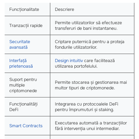
Funcționalitate
Descriere
Permite utilizatorilor să efectueze
Tranzacții rapide
transferuri de bani instantaneu.
Securitate
Criptare puternică pentru a proteja
avansată
fondurile utilizatorilor.
Interfață
Design intuitiv
care facilitează
prietenoasă
utilizarea portofelului.
Suport pentru
Permite stocarea și gestionarea mai
multiple
multor tipuri de criptomonede.
criptomonede
Funcționalități
Integrarea cu protocoalele DeFi
DeFi
pentru împrumuturi și staking.
Executarea automată a tranzacțiilor
Smart Contracts
fără intervenția unui intermediar.