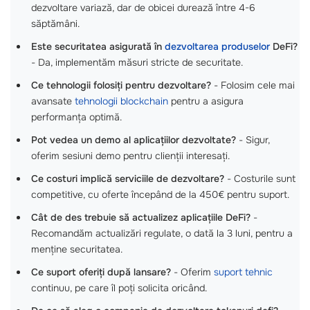
dezvoltare variază, dar de obicei durează între 4-6
săptămâni.
Este securitatea asigurată în
dezvoltarea produselor
DeFi?
- Da, implementăm măsuri stricte de securitate.
Ce tehnologii folosiți pentru dezvoltare?
- Folosim cele mai
avansate
tehnologii blockchain
pentru a asigura
performanța optimă.
Pot vedea un demo al aplicațiilor dezvoltate?
- Sigur,
oferim sesiuni demo pentru clienții interesați.
Ce costuri implică serviciile de dezvoltare?
- Costurile sunt
competitive, cu oferte începând de la 450€ pentru suport.
Cât de des trebuie să actualizez aplicațiile DeFi?
-
Recomandăm actualizări regulate, o dată la 3 luni, pentru a
menține securitatea.
Ce suport oferiți după lansare?
- Oferim
suport tehnic
continuu, pe care îl poți solicita oricând.