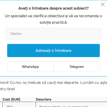
și:
Aveţi o întrebare despre acest subiect?
Un specialist va clarifica obiectivul şi vă va recomanda o
 banner?
soluţie practică.
lar.
lui.
Adresaţi o întrebare
ul specialiștilor noștri la
webmaster.md
. Oferim
soluții per
a
+373 601 066 66
pentru o discuție detaliată despre cum pu
WhatsApp
Telegram
?
vicii! Cu noi, nu trebuie să cauți mai departe. Lucrăm cu așt
tru tine!
Cost (EUR)
Descriere