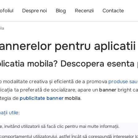
ofoliul
Despre noi
Blog
Recenzii
Contacte
ila
annerelor pentru aplicati
icatia mobila?
Descopera esenta pu
 modalitate creativa și eficientă de a promova
produse sau 
aplicația ta preferată de socializare, apare un
banner
bright ca
ategia de
publicitate banner
mobila
.
ații utile
:
invitând utilizatorii să facă clic pentru mai multe informații.
comportamentul utilizatorului, astfel încât să corespundă intereselor lo