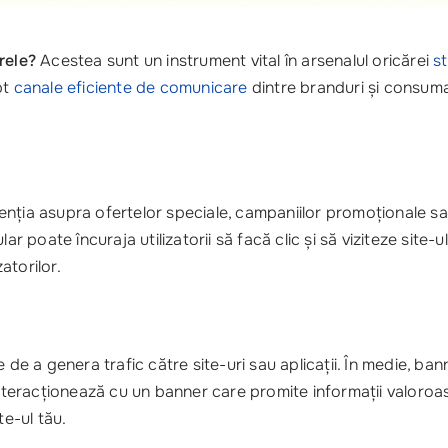
rele?
Acestea sunt un instrument vital în arsenalul oricărei
s
pt
canale eficiente de comunicare
dintre branduri și consuma
enția asupra ofertelor speciale, campaniilor promoționale s
poate încuraja utilizatorii să facă clic și să viziteze site-
atorilor.
e de a genera trafic către site-uri sau aplicații. În medie, b
i interacționează cu un banner care promite informații valoro
te-ul tău.