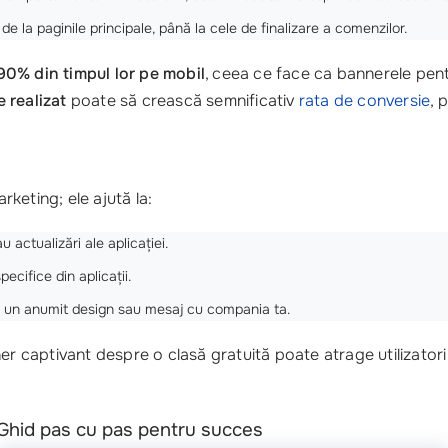
, de la paginile principale, până la cele de finalizare a comenzilor.
90% din timpul lor pe mobil
, ceea ce face ca bannerele pentr
 realizat
poate să crească semnificativ
rata de conversie
, 
keting; ele ajută la:
u actualizări ale aplicației.
ecifice din aplicații.
eze un anumit design sau mesaj cu compania ta.
r captivant despre o clasă gratuită poate atrage utilizatori no
 Ghid pas cu pas pentru succes