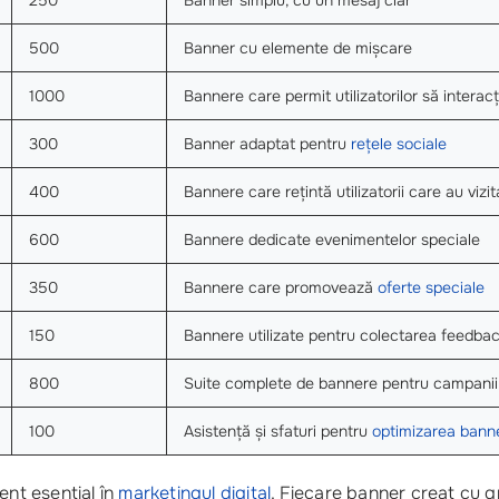
250
Banner simplu, cu un mesaj clar
500
Banner cu elemente de mișcare
1000
Bannere care permit utilizatorilor să interac
300
Banner adaptat pentru
rețele sociale
400
Bannere care rețintă utilizatorii care au vizit
600
Bannere dedicate evenimentelor speciale
350
Bannere care promovează
oferte speciale
150
Bannere utilizate pentru colectarea feedbac
800
Suite complete de bannere pentru campanii
100
Asistență și sfaturi pentru
optimizarea bann
ent esențial în
marketingul digital
. Fiecare banner creat cu g