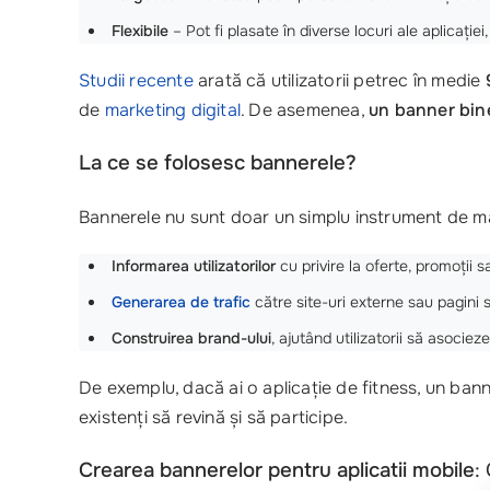
Flexibile
– Pot fi plasate în diverse locuri ale aplicației
Studii recente
arată că utilizatorii petrec în medie
de
marketing digital
. De asemenea,
un banner bine
La ce se folosesc bannerele?
Bannerele nu sunt doar un simplu instrument de mar
Informarea utilizatorilor
cu privire la oferte, promoții sa
Generarea de trafic
către site-uri externe sau pagini sp
Construirea brand-ului
, ajutând utilizatorii să asoci
De exemplu, dacă ai o aplicație de fitness, un banne
existenți să revină și să participe.
Crearea bannerelor pentru aplicatii mobile
: