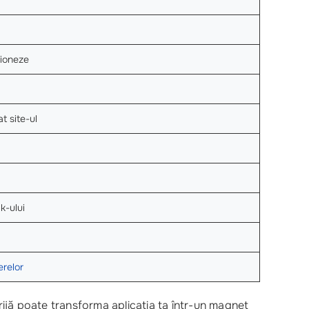
ționeze
at site-ul
k-ului
erelor
rijă poate transforma aplicația ta într-un magnet