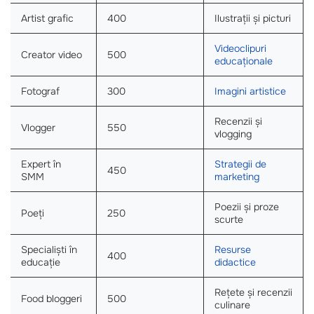
Artist grafic
400
Ilustrații și picturi
Videoclipuri
Creator video
500
educaționale
Fotograf
300
Imagini artistice
Recenzii și
Vlogger
550
vlogging
Expert în
Strategii de
450
SMM
marketing
Poezii și proze
Poeți
250
scurte
Specialiști în
Resurse
400
educație
didactice
Rețete și recenzii
Food bloggeri
500
culinare