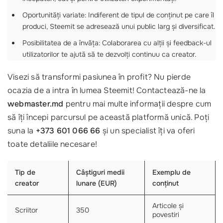
Oportunități variate: Indiferent de tipul de conținut pe care îl
produci, Steemit se adresează unui public larg și diversificat.
Posibilitatea de a învăța: Colaborarea cu alții și feedback-ul
utilizatorilor te ajută să te dezvolți continuu ca creator.
Visezi să transformi pasiunea în profit? Nu pierde
ocazia de a intra în lumea Steemit! Contactează-ne la
webmaster.md
pentru mai multe informații despre cum
să îți începi parcursul pe această platformă unică. Poți
suna la
+373 601 066 66
și un specialist îți va oferi
toate detaliile necesare!
Tip de
Câștiguri medii
Exemplu de
creator
lunare (EUR)
conținut
Articole și
Scriitor
350
povestiri