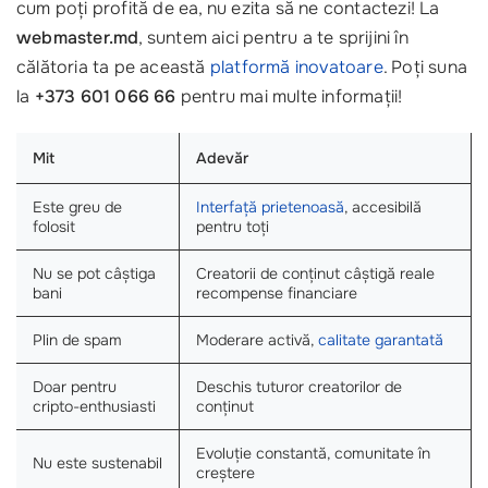
cum poți profită de ea, nu ezita să ne contactezi! La
webmaster.md
, suntem aici pentru a te sprijini în
călătoria ta pe această
platformă inovatoare
. Poți suna
la
+373 601 066 66
pentru mai multe informații!
Mit
Adevăr
Este greu de
Interfață prietenoasă
, accesibilă
folosit
pentru toți
Nu se pot câștiga
Creatorii de conținut câștigă reale
bani
recompense financiare
Plin de spam
Moderare activă,
calitate garantată
Doar pentru
Deschis tuturor creatorilor de
cripto-enthusiasti
conținut
Evoluție constantă, comunitate în
Nu este sustenabil
creștere