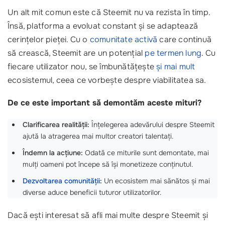
Un alt mit comun este că Steemit nu va rezista în timp.
Însă, platforma a evoluat constant și se adaptează
cerințelor pieței. Cu o
comunitate activă
care continuă
să crească, Steemit are un potențial
pe termen lung
. Cu
fiecare utilizator nou, se îmbunătățește
și mai mult
ecosistemul, ceea ce vorbește despre viabilitatea sa.
De ce este important să demontăm aceste mituri?
Clarificarea realității:
Înțelegerea adevărului despre Steemit
ajută la atragerea mai multor creatori talentați.
Îndemn la acțiune:
Odată ce miturile sunt demontate, mai
mulți oameni pot începe să își monetizeze conținutul.
Dezvoltarea comunității
:
Un ecosistem mai sănătos și mai
diverse aduce beneficii tuturor utilizatorilor.
Dacă ești interesat să afli mai multe despre Steemit și