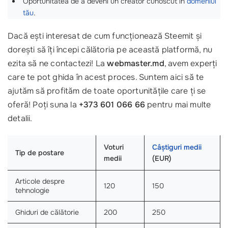
Oportunitatea de a deveni un creator cunoscut în
domeniul
tău
.
Dacă ești interesat de cum funcționează Steemit și
dorești să îți începi călătoria pe această platformă, nu
ezita să ne contactezi! La
webmaster.md
, avem experți
care te pot ghida în acest proces. Suntem aici să te
ajutăm să profităm de toate oportunitățile care ți se
oferă! Poți suna la
+373 601 066 66
pentru mai multe
detalii.
Voturi
Câștiguri medii
Tip de postare
medii
(EUR)
Articole despre
120
150
tehnologie
Ghiduri de călătorie
200
250