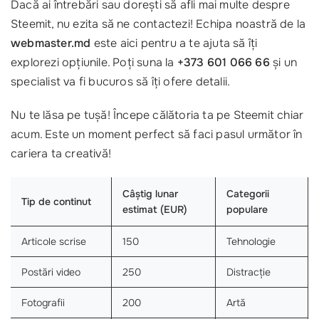
Dacă ai întrebări sau dorești să afli mai multe despre
Steemit, nu ezita să ne contactezi! Echipa noastră de la
webmaster.md
este aici pentru a te ajuta să îți
explorezi opțiunile. Poți suna la
+373 601 066 66
și un
specialist va fi bucuros să îți ofere detalii.
Nu te lăsa pe tușă! Începe călătoria ta pe Steemit chiar
acum. Este un moment perfect să faci pasul următor în
cariera ta creativă!
Câștig lunar
Categorii
Tip de continut
estimat (EUR)
populare
Articole scrise
150
Tehnologie
Postări video
250
Distracție
Fotografii
200
Artă