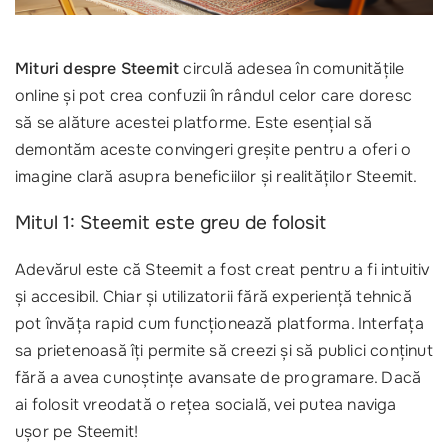
Mituri despre Steemit
circulă adesea în comunitățile
online și pot crea confuzii în rândul celor care doresc
să se alăture acestei platforme. Este esențial să
demontăm aceste convingeri greșite pentru a oferi o
imagine clară asupra beneficiilor și realităților Steemit.
Mitul 1: Steemit este greu de folosit
Adevărul este că Steemit a fost creat pentru a fi intuitiv
și accesibil. Chiar și utilizatorii fără experiență tehnică
pot învăța rapid cum funcționează platforma. Interfața
sa prietenoasă îți permite să creezi și să publici conținut
fără a avea cunoștințe avansate de programare. Dacă
ai folosit vreodată o rețea socială, vei putea naviga
ușor pe Steemit!