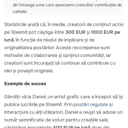
din întreaga lume care apreciemo crescător contribuțiile de
calitate.
Statisticile arată că, în medie, creatorii de conținut activi
pe Steemit pot câștiga între
300 EUR
și
1000 EUR pe
lună
, în funcție de nivelul de implicare și de
originalitatea postărilor. Aceste recompense sunt
motivate de colaborarea și sprijinul comunității, iar
creatorii sunt încurajați să continue să contribuie cu
idei și povești originale.
Exemple de succes
Gândiți-vă la Daniel, un artist grafic care a început să își
publice lucrările pe Steemit. Prin
postări regulate
și
interacțiuni cu alți utilizatori, Daniel a reușit să adune un
număr semnificativ de voturi pentru creațiile sale,
câștigând aproximativ
400 EUR pe lună
doar din