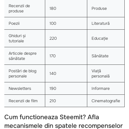
Recenzii de
180
Produse
produse
Poezii
100
Literatură
Ghiduri și
220
Educație
tutoriale
Articole despre
170
Sănătate
sănătate
Postări de blog
Viață
140
personale
personală
Newsletters
190
Informare
Recenzii de film
210
Cinematografie
Cum functioneaza Steemit? Afla
mecanismele din spatele recompenselor