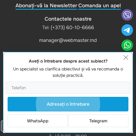
Abonați-vă la Newsletter
Comanda un apel
Contactele noastre
Tel:
(+373) 60-10-6666
manager@webmaster.md
Informatii
Aveţi o întrebare despre acest subiect?
Politica de confidențialitate
Un specialist va clarifica obiectivul şi vă va recomanda o
soluţie practică.
Misiunea noastră
Cariera
Adresaţi o întrebare
Ghid IT & Articole
WhatsApp
Telegram
Comanda un apel
Program de lucru