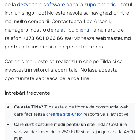
de la
dezvoltare software
pana la
suport tehnic
- totul
intr-un singur loc! Nu este nevoie sa navighezi printre
mai multe companii. Contacteaza-l pe Arsenii,
managerul nostru de
relatii cu clientii
, la numarul de
telefon
+373 601 066 66
sau viziteaza
webmaster.md
pentru a te inscrie si a incepe colaborarea!
Cat de simplu este sa realizezi un site pe Tilda si sa
investesti in viitorul afacerii tale! Nu lasa aceasta
oportunitate sa treaca pe langa tine!
Întrebări frecvente
Ce este Tilda?
Tilda este o platforma de constructie web
care faciliteaza
crearea site-urilor
responsive si atractive.
Care sunt costurile medii pentru un site Tilda?
Costurile
variaza, dar incep de la 250 EUR si pot ajunge pana la 4500
EUR.