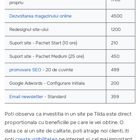
propriu
Dezvoltarea magazinului online
4500
Redesignul site-ului
1200
Suport site - Pachet Start (10 ore)
210
Suport site - Pachet Medium (25 ore)
450
promovare SEO
- 20 de cuvinte
499
Google Adwords - Configurare initiala
200
Email newsletter
- Standard
359
Poti observa ca investitia in un site pe Tilda este direct
proportionala cu beneficiile pe care le vei obtine. O
data ce ai un site de calitate, poti atrage noi clienti, iti
poti
creste vizibilitatea
pe internet si, cel mai important,