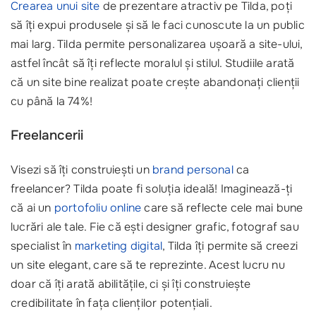
Crearea unui site
de prezentare atractiv pe Tilda, poți
să îți expui produsele și să le faci cunoscute la un public
mai larg. Tilda permite personalizarea ușoară a site-ului,
astfel încât să îți reflecte moralul și stilul. Studiile arată
că un site bine realizat poate crește abandonați clienții
cu până la 74%!
Freelancerii
Visezi să îți construiești un
brand personal
ca
freelancer? Tilda poate fi soluția ideală! Imaginează-ți
că ai un
portofoliu online
care să reflecte cele mai bune
lucrări ale tale. Fie că ești designer grafic, fotograf sau
specialist în
marketing digital
, Tilda îți permite să creezi
un site elegant, care să te reprezinte. Acest lucru nu
doar că îți arată abilitățile, ci și îți construiește
credibilitate în fața clienților potențiali.