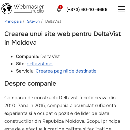
2
(+373) 60-10-6666
Principala
Site-uri
DeltaVist
Crearea unui site web pentru DeltaVist
in Moldova
Compania:
DeltaVist
Site:
deltavist.md
Serviciu:
Crearea paginii de destinatie
Despre companie
Compania de constructii Deltavist functioneaza din
2010. Pana in 2015, compania a acumulat suficienta
experienta si a ocupat o pozitie de lider pe piata
constructiilor din Republica Moldova. Scopul principal
este de a efectua lucrari de calitate si facilitati de