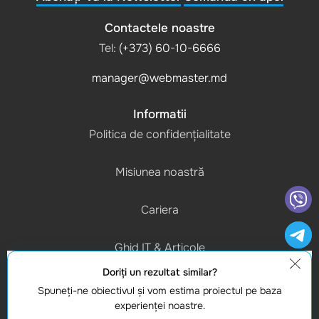
Contactele noastre
Tel:
(+373) 60-10-6666
manager@webmaster.md
Informatii
Politica de confidențialitate
Misiunea noastră
Cariera
Ghid IT & Articole
Doriţi un rezultat similar?
Program de lucru
Spuneţi-ne obiectivul şi vom estima proiectul pe baza
(L-V) 9:00 - 18:00
experienţei noastre.