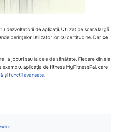
 dezvoltatorii de aplicații. Utilizat pe scară largă
unde cerințelor utilizatorilor cu certitudine. Dar
ce
re, la jocuri sau la cele de sănătate. Fiecare din ele
re exemplu, aplicația de fitness MyFitnessPal, care
să
și
funcții avansate
.
eselor
.