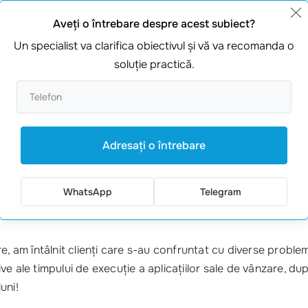
Notion
Organizar
Aveţi o întrebare despre acest subiect?
TripIt
Planifica
Un specialist va clarifica obiectivul şi vă va recomanda o
soluţie practică.
?
imbajul de programare Swift
? Răspunsul este simplu: aplicații
 și a caracteristicilor puternice, dezvoltatorii pot lansa
jocur
Adresaţi o întrebare
ie de cod contează, iar aplicația ta va străluci pe App Store!
fitness, Swift îți va permite să creezi o
interfață prietenoasă
WhatsApp
Telegram
eriență personalizată. Știai că
70% dintre utilizatorii de iPhon
re, am întâlnit clienți care s-au confruntat cu diverse probl
tive ale timpului de execuție a aplicațiilor sale de vânzare, d
uni!