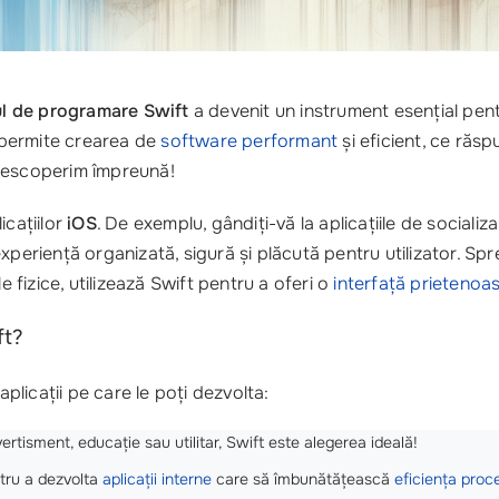
ul de programare Swift
a devenit un instrument esențial pentru
 permite crearea de
software performant
și eficient, ce răsp
descoperim împreună!
icațiilor
iOS
. De exemplu, gândiți-vă la aplicațiile de socializa
xperiență organizată, sigură și plăcută pentru utilizator. Sp
ile fizice, utilizează Swift pentru a oferi o
interfață prietenoa
ft?
aplicații pe care le poți dezvolta:
ivertisment, educație sau utilitar, Swift este alegerea ideală!
tru a dezvolta
aplicații interne
care să îmbunătățească
eficiența proc