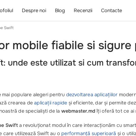
ofoliul
Despre noi
Blog
Recenzii
Contacte
pe Swift
or mobile fiabile si sigure
: unde este utilizat si cum trans
e mai populare alegeri pentru
dezvoltarea aplicațiilor
moderne
ează crearea de
aplicații rapide
și eficiente, dar și permite dez
noastră de specialiști de la
webmaster.md
îți oferă tot ce ai
e Swift
a revoluționat modul în care interacționăm cu smartp
e care utilizează Swift au o
performanță superioară
și o util