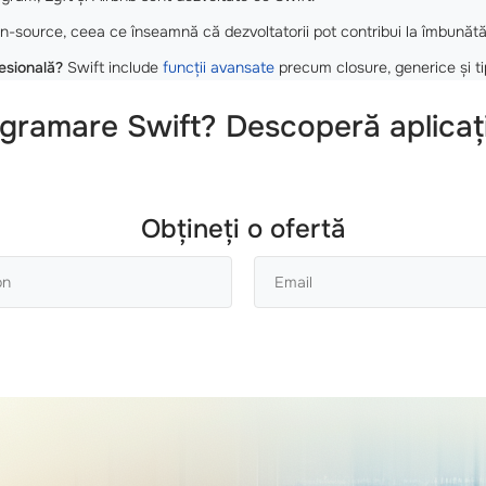
n-source, ceea ce înseamnă că dezvoltatorii pot contribui la îmbunătă
esională?
Swift include
funcții avansate
precum closure, generice și tip
ogramare Swift? Descoperă aplicații
Obțineți o ofertă