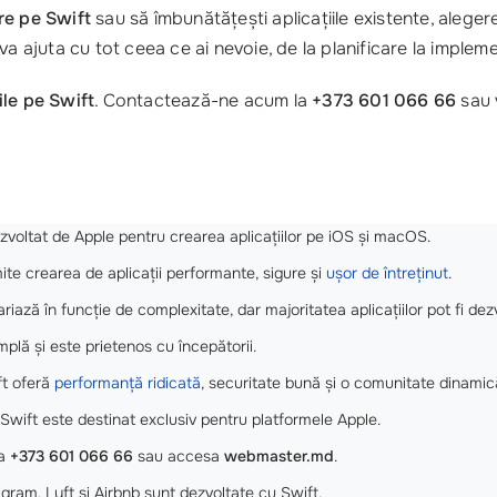
ure pe Swift
sau să îmbunătățești aplicațiile existente, aleger
va ajuta cu tot ceea ce ai nevoie, de la planificare la implem
ile pe Swift
. Contactează-ne acum la
+373 601 066 66
sau 
voltat de Apple pentru crearea aplicațiilor pe iOS și macOS.
te crearea de aplicații performante, sigure și
ușor de întreținut
.
riază în funcție de complexitate, dar majoritatea aplicațiilor pot fi dezv
mplă și este prietenos cu începătorii.
t oferă
performanță ridicată
, securitate bună și o comunitate dinamic
Swift este destinat exclusiv pentru platformele Apple.
la
+373 601 066 66
sau accesa
webmaster.md
.
agram, Lyft și Airbnb sunt dezvoltate cu Swift.