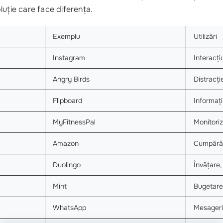
luție care face diferența.
Exemplu
Utilizări
Instagram
Interacți
Angry Birds
Distracți
Flipboard
Informați
MyFitnessPal
Monitoriz
Amazon
Cumpărăt
Duolingo
Învățare,
Mint
Bugetare
WhatsApp
Mesageri