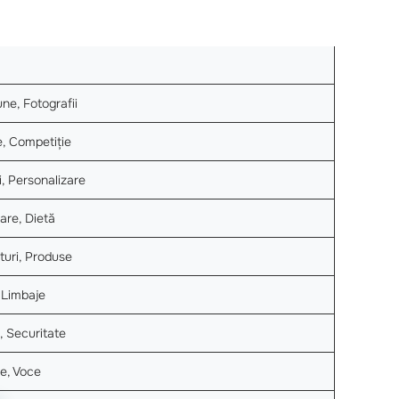
une, Fotografii
e, Competiție
i, Personalizare
are, Dietă
uri, Produse
 Limbaje
, Securitate
e, Voce