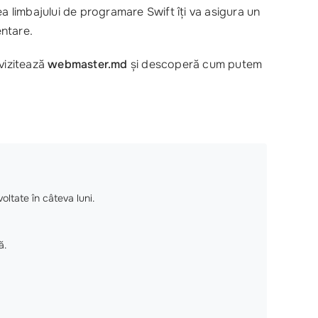
ea limbajului de programare Swift îți va asigura un
entare.
vizitează
webmaster.md
și descoperă cum putem
oltate în câteva luni.
ă.