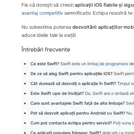
Fie că dorești să creezi
aplicații iOS fiabile și sig
avantaj competitiv
semnificativ. Echipa noastră te 
Nu subestima puterea
dezvoltării aplicațiilor mob
aduce ideile tale la viață!
Întrebări frecvente
Ce este Swift?
Swift este un
limbaj de programare
dez
De ce să aleg Swift pentru aplicațiile iOS?
Swift permi
Cât durează să dezvolți o aplicație în Swift?
Timpul va
Este Swift ușor de învățat?
Da, Swift are o sintaxă si
Care sunt avantajele Swift față de alte limbaje?
Swif
Pot să dezvolt aplicații pentru Android cu Swift?
Nu, 
Cum pot contacta echipa pentru servicii?
Poți suna 
Ce aplicații populare folosesc Swift?
Aplicații ca Inst