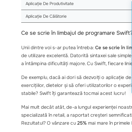
Aplicație De Produtivitate
Aplicație De Călătorie
Ce se scrie în limbajul de programare Swift
Unii dintre voi s-ar putea întreba:
Ce se scrie în l
de utilizare excelentă. Datorită sintaxei sale simple
a întâmpina dificultăți majore. Cu Swift, fiecare lin
De exemplu, dacă ai dori să dezvolți o aplicație de 
exercițiilor, dietelor și să oferi utilizatorilor o exp
stabile? Swift îți garantează tocmai acest lucru!
Mai mult decât atât, de-a lungul experienței noast
specializată în retail, a raportat creșteri semnifica
Rezultatul? O vânzare cu
25%
mai mare în primele l