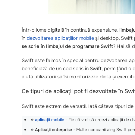
Într-o lume digitală în continuă expansiune,
limbaj
în
dezvoltarea aplicațiilor mobile
și desktop, Swift
se scrie în limbajul de programare Swift
? Hai să 
Swift este faimos în special pentru dezvoltarea apl
beneficiază de un cod scris în Swift, permițând o e
ajută utilizatorii să își monitorizeze dieta și exerciți
Ce tipuri de aplicații pot fi dezvoltate în Swi
Swift este extrem de versatil. Iată câteva tipuri de 
⭐
aplicații mobile
- Fie că vrei să creezi aplicații de d
⭐
Aplicații enterprise
- Multe companii aleg Swift pen